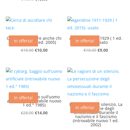
era:
è:
prezzo
prezzo
€24,00.
€12,00.
originale
attuale
era:
è:
€15,00.
€10,00.
Cerca di ascoltare anche chi
Agendine 1911-1929 ( 1 ed.
In offerta!
In offerta!
tace (nuovo 1ed. 2005)
2015)- usato
Il
Il
Il
Il
€
18,00
€
10,00
€
18,00
€
9,00
prezzo
prezzo
prezzo
prezzo
originale
attuale
originale
attuale
era:
è:
era:
è:
€18,00.
€10,00.
€18,00.
€9,00.
Il cyborg. Saggio sull’uomo
In offerta!
artificiale (introvabile nuovo
Le ragioni di un silenzio. La
1 ed.° 1985)
In offerta!
persecuzione degli
Il
Il
omosessuali durante il
€
28,00
€
14,00
nazismo e il fascismo
prezzo
prezzo
(introvabile nuovo 1 ed.
2002)
originale
attuale