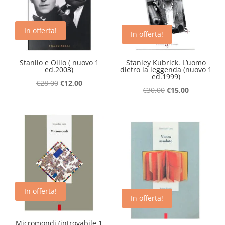
In offerta!
In offerta!
Stanlio e Ollio ( nuovo 1
Stanley Kubrick. L’uomo
ed.2003)
dietro la leggenda (nuovo 1
ed.1999)
Il
Il
€
28,00
€
12,00
Il
Il
€
30,00
€
15,00
prezzo
prezzo
prezzo
prezzo
originale
attuale
originale
attuale
era:
è:
era:
è:
€28,00.
€12,00.
€30,00.
€15,00.
In offerta!
In offerta!
Micromondi (introvabile 1