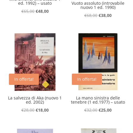
ed. 1992) – usato
Vuoto assoluto (introvabile
nuovo 1 ed. 1990)
Il
Il
€
65,00
€
48,00
Il
Il
€
68,00
€
38,00
prezzo
prezzo
prezzo
prezzo
originale
attuale
originale
attuale
era:
è:
era:
è:
€65,00.
€48,00.
€68,00.
€38,00.
In offerta!
In offerta!
La salvezza di Aka (nuovo 1
La mano sinistra delle
ed. 2002)
tenebre (1 ed.1977) – usato
Il
Il
Il
Il
€
28,00
€
18,00
€
32,00
€
25,00
prezzo
prezzo
prezzo
prezzo
originale
attuale
originale
attuale
era:
è:
era:
è: