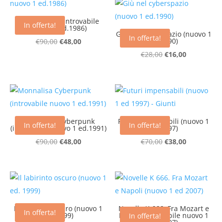
€120,00.
€58,00.
era:
è:
€16,00.
€8,00.
Neuromante (introvabile
In offerta!
nuovo 1 ed.1986)
Giù nel cyberspazio (nuovo 1
In offerta!
Il
Il
ed.1990)
€
90,00
€
48,00
prezzo
prezzo
Il
Il
€
28,00
€
16,00
originale
attuale
prezzo
prezzo
era:
è:
originale
attuale
€90,00.
€48,00.
era:
è:
€28,00.
€16,00.
Monnalisa Cyberpunk
Futuri impensabili (nuovo 1
In offerta!
In offerta!
(introvabile nuovo 1 ed.1991)
ed 1997)
Il
Il
Il
Il
€
90,00
€
48,00
€
70,00
€
38,00
prezzo
prezzo
prezzo
prezzo
originale
attuale
originale
attuale
era:
è:
era:
è:
€90,00.
€48,00.
€70,00.
€38,00.
Il labirinto oscuro (nuovo 1
Novelle K 666. Fra Mozart e
In offerta!
ed. 1999)
Napoli (introvabile nuovo 1
In offerta!