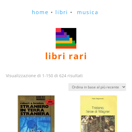
home
•
libri
•
musica
libri rari
Ordina
Visualizzazione di 1-150 di 624 risultati
in
base
al
più
recente