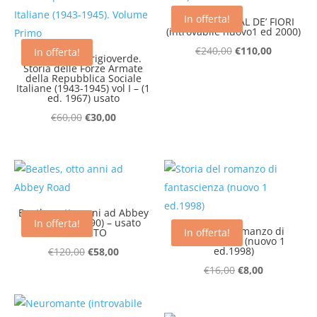
In offerta!
C. Bene – ‘L MAL DE’ FIORI
(introvabile nuovo1 ed 2000)
Il
Il
€
240,00
€
110,00
In offerta!
Gli Ultimi in Grigioverde.
Storia delle Forze Armate
prezzo
prezzo
della Repubblica Sociale
originale
attuale
Italiane (1943-1945) vol I – (1
ed. 1967) usato
era:
è:
Il
Il
€
60,00
€
30,00
€240,00.
€110,00.
prezzo
prezzo
originale
attuale
era:
è:
€60,00.
€30,00.
Beatles, otto anni ad Abbey
Road (1 ed 1990) – usato
In offerta!
Storia del romanzo di
ESAURITO
In offerta!
fantascienza (nuovo 1
Il
Il
ed.1998)
€
120,00
€
58,00
prezzo
prezzo
Il
Il
€
16,00
€
8,00
originale
attuale
prezzo
prezzo
era:
è:
originale
attuale