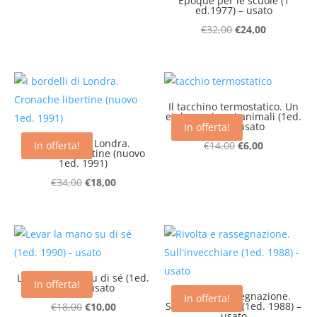
Époque per le scuole (1
ed.1977) – usato
Il
Il
€
32,00
€
24,00
prezzo
prezzo
originale
attuale
era:
è:
€32,00.
€24,00.
Il tacchino termostatico. Un
etologo e i suoi animali (1ed.
1990) – usato
In offerta!
I bordelli di Londra.
Il
Il
In offerta!
€
14,00
€
6,00
Cronache libertine (nuovo
1ed. 1991)
prezzo
prezzo
Il
Il
originale
attuale
€
34,00
€
18,00
prezzo
prezzo
era:
è:
originale
attuale
€14,00.
€6,00.
era:
è:
€34,00.
€18,00.
Levar la mano su di sé (1ed.
In offerta!
1990) – usato
Rivolta e rassegnazione.
In offerta!
Il
Il
Sull’invecchiare (1ed. 1988) –
€
18,00
€
10,00
usato