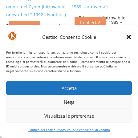
€28,00.
€22,00.
Cyberpunk (introvabile
nuovo 1 ed.° 1989 –
In offerta!
Byte rugginosi : Luci e ombre
a/traverso) ESAURITO
In offerta!
del Cyber (introvabile nuovo
1 ed.° 1992 – Nautilus)
Il
Il
€
28,00
€
22,00
Gestisci Consenso Cookie
Il
Il
prezzo
prezzo
€
18,00
€
14,00
prezzo
prezzo
originale
attuale
Per fornire le migliori esperienze, utilizziamo tecnologie come i cookie per
memorizzare e/o accedere alle informazioni del dispositivo. Il consenso a queste
originale
attuale
era:
è:
tecnologie ci permetterà di elaborare dati come il comportamento di navigazione o
era:
è:
€28,00.
€22,00.
ID unici su questo sito. Non acconsentire o ritirare il consenso può influire
negativamente su alcune caratteristiche e funzioni.
€18,00.
€14,00.
La stella di David (1ed. 1979)
– usato
In offerta!
Accetta
Il
Il
€
24,00
€
10,00
Le tradizioni popolari in
In offerta!
prezzo
prezzo
Italia. Canti e musiche
popolari (1991) – usato
Nega
originale
attuale
Il
Il
€
44,00
€
15,00
era:
è:
Visualizza le preferenze
prezzo
prezzo
€24,00.
€10,00.
Fenici e cartaginesi (nuovo 1
originale
attuale
ed. 1997)
In offerta!
Politica dei cookie
Privacy Policy e condizioni di vendita
era:
è:
Il
Il
€
12,00
€
7,00