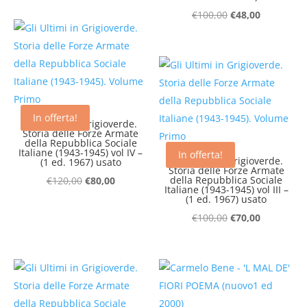
originale
attuale
Il
Il
€
100,00
€
48,00
era:
è:
prezzo
prezzo
€100,00.
€70,00.
originale
attuale
era:
è:
€100,00.
€48,00.
In offerta!
Gli Ultimi in Grigioverde.
Storia delle Forze Armate
della Repubblica Sociale
Italiane (1943-1945) vol IV –
In offerta!
Gli Ultimi in Grigioverde.
(1 ed. 1967) usato
Storia delle Forze Armate
Il
Il
della Repubblica Sociale
€
120,00
€
80,00
Italiane (1943-1945) vol III –
prezzo
prezzo
(1 ed. 1967) usato
originale
attuale
Il
Il
€
100,00
€
70,00
era:
è:
prezzo
prezzo
€120,00.
€80,00.
originale
attuale
era:
è:
€100,00.
€70,00.