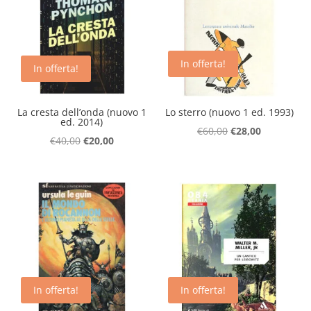
In offerta!
In offerta!
La cresta dell’onda (nuovo 1
Lo sterro (nuovo 1 ed. 1993)
ed. 2014)
Il
Il
€
60,00
€
28,00
Il
Il
€
40,00
€
20,00
prezzo
prezzo
prezzo
prezzo
originale
attuale
originale
attuale
era:
è:
era:
è:
€60,00.
€28,00.
€40,00.
€20,00.
In offerta!
In offerta!