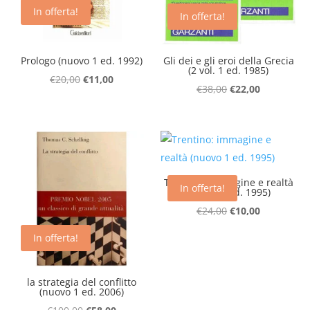
In offerta!
In offerta!
Prologo (nuovo 1 ed. 1992)
Gli dei e gli eroi della Grecia
(2 vol. 1 ed. 1985)
Il
Il
€
20,00
€
11,00
Il
Il
€
38,00
€
22,00
prezzo
prezzo
prezzo
prezzo
originale
attuale
originale
attuale
era:
è:
era:
è:
€20,00.
€11,00.
€38,00.
€22,00.
Trentino: immagine e realtà
In offerta!
(nuovo 1 ed. 1995)
Il
Il
€
24,00
€
10,00
prezzo
prezzo
In offerta!
originale
attuale
era:
è:
la strategia del conflitto
€24,00.
€10,00.
(nuovo 1 ed. 2006)
Il
Il