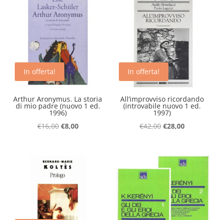
€28,00.
€18,00.
€32,00.
€25,00.
In offerta!
In offerta!
Arthur Aronymus. La storia
All’improvviso ricordando
di mio padre (nuovo 1 ed.
(introvabile nuovo 1 ed.
1996)
1997)
Il
Il
Il
Il
€
16,00
€
8,00
€
42,00
€
28,00
prezzo
prezzo
prezzo
prezzo
originale
attuale
originale
attuale
era:
è:
era:
è:
€16,00.
€8,00.
€42,00.
€28,00.