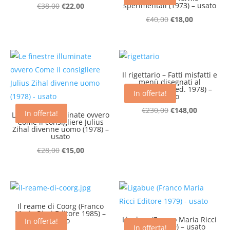
Il
Il
sperimentali (1973) – usato
€
38,00
€
22,00
prezzo
prezzo
Il
Il
€
40,00
€
18,00
originale
attuale
prezzo
prezzo
era:
è:
originale
attuale
€38,00.
€22,00.
era:
è:
€40,00.
€18,00.
Il rigettario – Fatti misfatti e
menù disegnati al
pennarello (1 ed. 1978) –
In offerta!
usato
Il
Il
€
230,00
€
148,00
In offerta!
Le finestre illuminate ovvero
Come il consigliere Julius
prezzo
prezzo
Zihal divenne uomo (1978) –
usato
originale
attuale
Il
Il
era:
è:
€
28,00
€
15,00
prezzo
prezzo
€230,00.
€148,00.
originale
attuale
era:
è:
€28,00.
€15,00.
Il reame di Coorg (Franco
Maria Ricci Editore 1985) –
Ligabue (Franco Maria Ricci
usato
In offerta!
Editore 1979) – usato
In offerta!