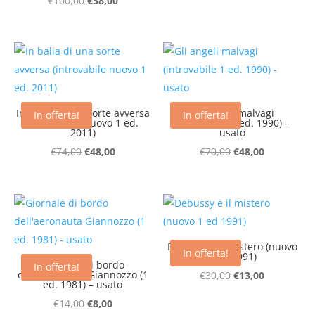
€
100,00
€
58,00
prezzo
prezzo
originale
attuale
era:
è:
€100,00.
€58,00.
In balia di una sorte avversa
Gli angeli malvagi
In offerta!
In offerta!
(introvabile nuovo 1 ed.
(introvabile 1 ed. 1990) –
2011)
usato
Il
Il
Il
Il
€
74,00
€
48,00
€
70,00
€
48,00
prezzo
prezzo
prezzo
prezzo
originale
attuale
originale
attuale
era:
è:
era:
è:
€74,00.
€48,00.
€70,00.
€48,00.
Debussy e il mistero (nuovo
In offerta!
1 ed 1991)
Giornale di bordo
In offerta!
dell’aeronauta Giannozzo (1
Il
Il
€
30,00
€
13,00
ed. 1981) – usato
prezzo
prezzo
Il
Il
€
14,00
€
8,00
originale
attuale