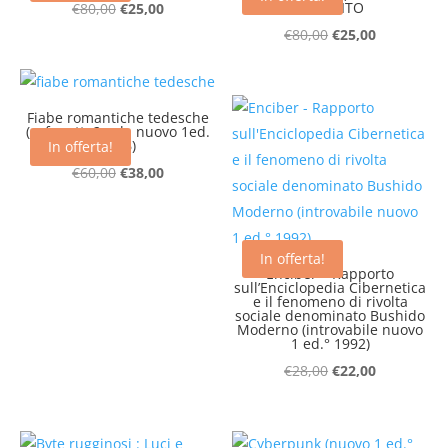
Il
Il
ESAURITO
€
80,00
€
25,00
prezzo
prezzo
Il
Il
€
80,00
€
25,00
originale
attuale
prezzo
prezzo
era:
è:
originale
attuale
€80,00.
€25,00.
era:
è:
Fiabe romantiche tedesche
(cofanetto2 vol . nuovo 1ed.
€80,00.
€25,00.
1996)
In offerta!
Il
Il
€
60,00
€
38,00
prezzo
prezzo
originale
attuale
era:
è:
In offerta!
Enciber – Rapporto
€60,00.
€38,00.
sull’Enciclopedia Cibernetica
e il fenomeno di rivolta
sociale denominato Bushido
Moderno (introvabile nuovo
1 ed.° 1992)
Il
Il
€
28,00
€
22,00
prezzo
prezzo
originale
attuale
era:
è: