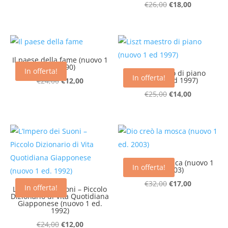
Il
Il
€
26,00
€
18,00
era:
è:
prezzo
prezzo
€28,00.
€14,00.
originale
attuale
era:
è:
€26,00.
€18,00.
Il paese della fame (nuovo 1
ed. 1990)
In offerta!
Liszt maestro di piano
In offerta!
Il
Il
(nuovo 1 ed 1997)
€
24,00
€
12,00
prezzo
prezzo
Il
Il
€
25,00
€
14,00
originale
attuale
prezzo
prezzo
era:
è:
originale
attuale
€24,00.
€12,00.
era:
è:
€25,00.
€14,00.
Dio creò la mosca (nuovo 1
In offerta!
ed. 2003)
Il
Il
€
32,00
€
17,00
In offerta!
L’Impero dei Suoni – Piccolo
Dizionario di Vita Quotidiana
prezzo
prezzo
Giapponese (nuovo 1 ed.
originale
attuale
1992)
era:
è:
Il
Il
€
24,00
€
12,00