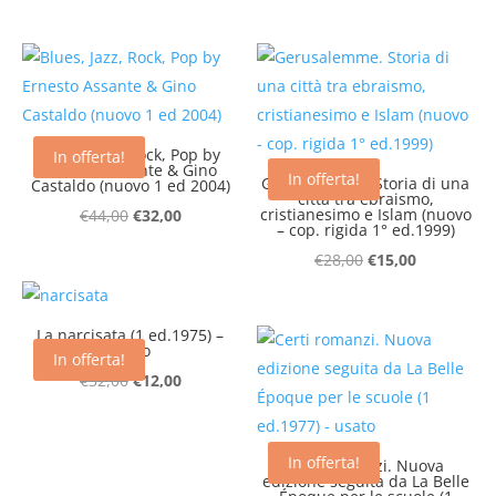
prezzo
prezzo
prezzo
prezzo
originale
attuale
originale
attuale
era:
è:
era:
è:
€16,00.
€10,00.
€44,00.
€28,00.
Blues, Jazz, Rock, Pop by
In offerta!
Ernesto Assante & Gino
In offerta!
Gerusalemme. Storia di una
Castaldo (nuovo 1 ed 2004)
città tra ebraismo,
Il
Il
cristianesimo e Islam (nuovo
€
44,00
€
32,00
– cop. rigida 1° ed.1999)
prezzo
prezzo
Il
Il
€
28,00
€
15,00
originale
attuale
prezzo
prezzo
era:
è:
originale
attuale
€44,00.
€32,00.
La narcisata (1 ed.1975) –
era:
è:
usato
In offerta!
€28,00.
€15,00.
Il
Il
€
32,00
€
12,00
prezzo
prezzo
originale
attuale
In offerta!
era:
è:
Certi romanzi. Nuova
edizione seguita da La Belle
€32,00.
€12,00.