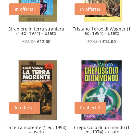
In offerta!
In offerta!
Straniero in terra straniera
Tristano, l’eroe di Wagner (1
(1 ed. 1974) – usato
ed. 1994) – usato
Il
Il
Il
Il
€
24,00
€
12,00
€
28,00
€
14,00
prezzo
prezzo
prezzo
prezzo
originale
attuale
originale
attuale
era:
è:
era:
è:
€24,00.
€12,00.
€28,00.
€14,00.
In offerta!
In offerta!
La terra morente (1 ed. 1994)
Crepuscolo di un mondo (1
– usato
ed. 1974) – usato