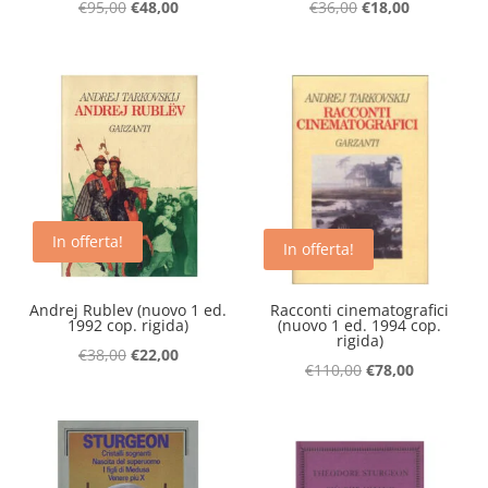
Il
Il
Il
Il
€
95,00
€
48,00
€
36,00
€
18,00
prezzo
prezzo
prezzo
prezzo
originale
attuale
originale
attuale
era:
è:
era:
è:
€95,00.
€48,00.
€36,00.
€18,00.
In offerta!
In offerta!
Andrej Rublev (nuovo 1 ed.
Racconti cinematografici
1992 cop. rigida)
(nuovo 1 ed. 1994 cop.
rigida)
Il
Il
€
38,00
€
22,00
Il
Il
€
110,00
€
78,00
prezzo
prezzo
prezzo
prezzo
originale
attuale
originale
attuale
era:
è:
era:
è:
€38,00.
€22,00.
€110,00.
€78,00.