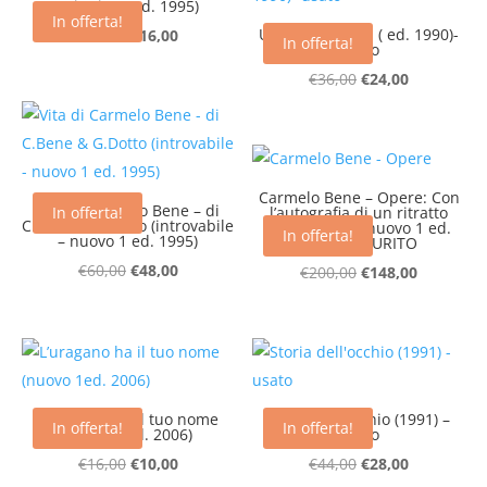
Aritmie (1 ed. 1995)
In offerta!
Il
Il
Un paese senza ( ed. 1990)-
€
24,00
€
16,00
In offerta!
usato
prezzo
prezzo
Il
Il
€
36,00
€
24,00
originale
attuale
prezzo
prezzo
era:
è:
originale
attuale
€24,00.
€16,00.
era:
è:
€36,00.
€24,00.
Carmelo Bene – Opere: Con
Vita di Carmelo Bene – di
l’autografia di un ritratto
In offerta!
C.Bene & G.Dotto (introvabile
(introvabile – nuovo 1 ed.
In offerta!
– nuovo 1 ed. 1995)
1995) ESAURITO
Il
Il
€
60,00
€
48,00
Il
Il
€
200,00
€
148,00
prezzo
prezzo
prezzo
prezzo
originale
attuale
originale
attuale
era:
è:
era:
è:
€60,00.
€48,00.
€200,00.
€148,00.
L’uragano ha il tuo nome
Storia dell’occhio (1991) –
In offerta!
In offerta!
(nuovo 1ed. 2006)
usato
Il
Il
Il
Il
€
16,00
€
10,00
€
44,00
€
28,00