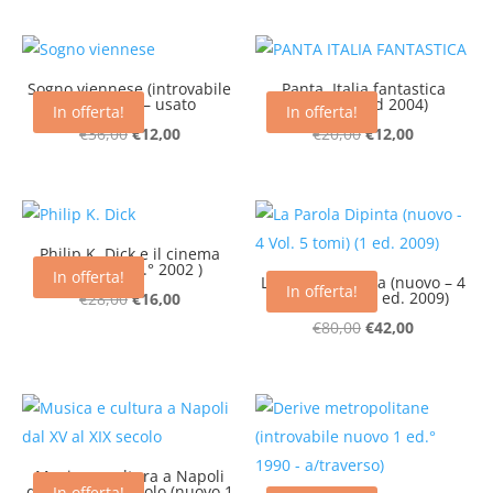
€25,00.
€18,00.
originale
attuale
era:
è:
€24,00.
€16,00.
Sogno viennese (introvabile
Panta. Italia fantastica
1 ed 1984) – usato
(nuovo 1 ed 2004)
In offerta!
In offerta!
Il
Il
Il
Il
€
36,00
€
12,00
€
20,00
€
12,00
prezzo
prezzo
prezzo
prezzo
originale
attuale
originale
attuale
era:
è:
era:
è:
€36,00.
€12,00.
€20,00.
€12,00.
Philip K. Dick e il cinema
(nuovo 1 ed.° 2002 )
In offerta!
La Parola Dipinta (nuovo – 4
In offerta!
Il
Il
Vol. 5 tomi) (1 ed. 2009)
€
28,00
€
16,00
prezzo
prezzo
Il
Il
€
80,00
€
42,00
originale
attuale
prezzo
prezzo
era:
è:
originale
attuale
€28,00.
€16,00.
era:
è:
€80,00.
€42,00.
Musica e cultura a Napoli
dal XV al XIX secolo (nuovo 1
In offerta!