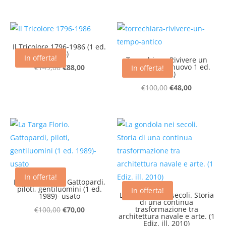
prezzo
prezzo
era:
è:
originale
attuale
€30,00.
€13,00.
era:
è:
€14,00.
€8,00.
Il Tricolore 1796-1986 (1 ed.
1986)
In offerta!
Torrechiara. Rivivere un
Il
Il
tempo antico (nuovo 1 ed.
€
149,00
€
88,00
In offerta!
1972)
prezzo
prezzo
Il
Il
€
100,00
€
48,00
originale
attuale
prezzo
prezzo
era:
è:
originale
attuale
€149,00.
€88,00.
era:
è:
€100,00.
€48,00.
In offerta!
La Targa Florio. Gattopardi,
piloti, gentiluomini (1 ed.
In offerta!
La gondola nei secoli. Storia
1989)- usato
di una continua
Il
Il
trasformazione tra
€
100,00
€
70,00
architettura navale e arte. (1
prezzo
prezzo
Ediz. ill. 2010)