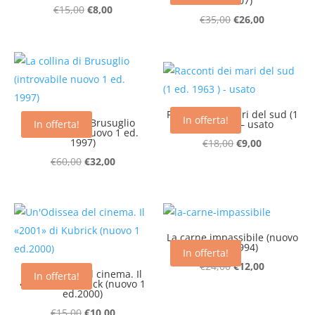
ed 2007)
Il
Il
€
15,00
€
8,00
Il
Il
€
35,00
€
26,00
prezzo
prezzo
prezzo
prezzo
originale
attuale
originale
attuale
era:
è:
era:
è:
€15,00.
€8,00.
€35,00.
€26,00.
Racconti dei mari del sud (1
In offerta!
La collina di Brusuglio
ed. 1963 ) – usato
In offerta!
(introvabile nuovo 1 ed.
1997)
Il
Il
€
18,00
€
9,00
Il
Il
prezzo
prezzo
€
60,00
€
32,00
prezzo
prezzo
originale
attuale
originale
attuale
era:
è:
era:
è:
€18,00.
€9,00.
€60,00.
€32,00.
La carne impassibile (nuovo
1 ed. 1994)
In offerta!
Il
Il
€
24,00
€
12,00
Un’Odissea del cinema. Il
In offerta!
«2001» di Kubrick (nuovo 1
prezzo
prezzo
ed.2000)
originale
attuale
Il
Il
€
15,00
€
10,00