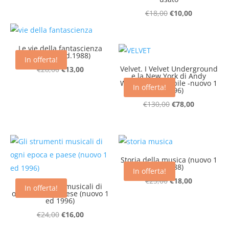
prezzo
prezzo
Il
Il
€
18,00
€
10,00
originale
attuale
prezzo
prezzo
era:
è:
originale
attuale
€18,00.
€10,00.
Le vie della fantascienza
era:
è:
(nuovo 1 ed.1988)
In offerta!
€18,00.
€10,00.
Il
Il
Velvet. I Velvet Underground
€
28,00
€
13,00
e la New York di Andy
prezzo
prezzo
Warhol (introvabile -nuovo 1
In offerta!
ed 1996)
originale
attuale
Il
Il
€
130,00
€
78,00
era:
è:
prezzo
prezzo
€28,00.
€13,00.
originale
attuale
era:
è:
€130,00.
€78,00.
Storia della musica (nuovo 1
ed 1988)
In offerta!
Il
Il
€
25,00
€
18,00
Gli strumenti musicali di
In offerta!
ogni epoca e paese (nuovo 1
prezzo
prezzo
ed 1996)
originale
attuale
Il
Il
€
24,00
€
16,00
era:
è:
prezzo
prezzo