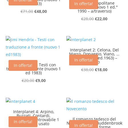
Derive metropolitane
ed 1983)
In offerta!
(introvabile nuovo 1 ed.°
Il
Il
1990 – a/traverso)
€
71,00
€
48,00
prezzo
prezzo
Il
Il
€
28,00
€
22,00
originale
attuale
prezzo
prezzo
era:
è:
originale
attuale
€71,00.
€48,00.
era:
è:
€28,00.
€22,00.
Interplanet 2: Celona, Del
Marro, Donaggio, Viano, …
(introvabile 1 ed.1963) –
In offerta!
usato
Jimi Hendrix – Testi con
In offerta!
traduzione a fronte (nuovo 1
Il
Il
€
38,00
€
18,00
ed 1983)
prezzo
prezzo
Il
Il
€
20,00
€
9,00
originale
attuale
prezzo
prezzo
era:
è:
originale
attuale
€38,00.
€18,00.
era:
è:
€20,00.
€9,00.
Interplanet 4: Arpino,
Buzzati, Contardi,
Il romanzo tedesco del
Cremaschi, …(introvabile 1
In offerta!
Novecento: dai Buddenbrook
ed.1964) – usato
In offerta!
alle nuove forme