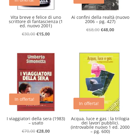
Vita breve e felice di uno
Ai confini della realtà (nuovo
scrittore di fantascienza (1
2006 – pg. 427)
ed. nuovo 2001)
Il
Il
€
68,00
€
48,00
Il
Il
€
30,00
€
15,00
prezzo
prezzo
prezzo
prezzo
originale
attuale
originale
attuale
era:
è:
era:
è:
€68,00.
€48,00.
€30,00.
€15,00.
In offerta!
In offerta!
I viaggiatori della sera (1983)
Acqua, luce e gas : la trilogia
– usato
dei lavori pubblici.
(introvabile nuovo 1 ed. 2000
Il
Il
€
70,00
€
28,00
– pg. 600)