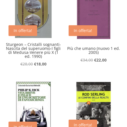
In offerta!
In offerta!
Sturgeon – Cristalli sognanti-
Nascita del superuomo-I figli
Più che umano (nuovo 1 ed.
di Medusa-Venere più X (1
2005)
ed. 1990)
Il
Il
€
34,00
€
22,00
Il
Il
€
28,00
€
18,00
prezzo
prezzo
prezzo
prezzo
originale
attuale
originale
attuale
era:
è:
era:
è:
€34,00.
€22,00.
€28,00.
€18,00.
In offerta!
In offerta!