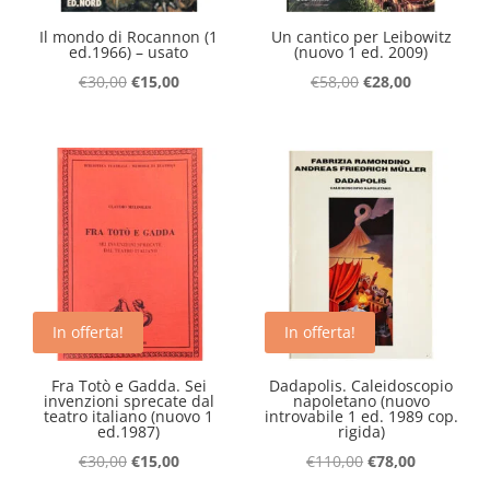
Il mondo di Rocannon (1
Un cantico per Leibowitz
ed.1966) – usato
(nuovo 1 ed. 2009)
Il
Il
Il
Il
€
30,00
€
15,00
€
58,00
€
28,00
prezzo
prezzo
prezzo
prezzo
originale
attuale
originale
attuale
era:
è:
era:
è:
€30,00.
€15,00.
€58,00.
€28,00.
In offerta!
In offerta!
Fra Totò e Gadda. Sei
Dadapolis. Caleidoscopio
invenzioni sprecate dal
napoletano (nuovo
teatro italiano (nuovo 1
introvabile 1 ed. 1989 cop.
ed.1987)
rigida)
Il
Il
Il
Il
€
30,00
€
15,00
€
110,00
€
78,00
prezzo
prezzo
prezzo
prezzo