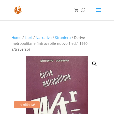
Home
/
Libri
/
Narrativa
/
Straniera
/ Derive
metropolitane (introvabile nuovo 1 ed.° 1990 –
a/traverso)
In offerta!