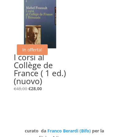
era:
è:
€135,00.
€48,00.
In offerta!
I corsi al
Collège de
France ( 1 ed.)
(nuovo)
Il
Il
€
48,00
€
28,00
prezzo
prezzo
originale
attuale
era:
è:
€48,00.
€28,00.
curato da
Franco Berardi (Bifo)
per la