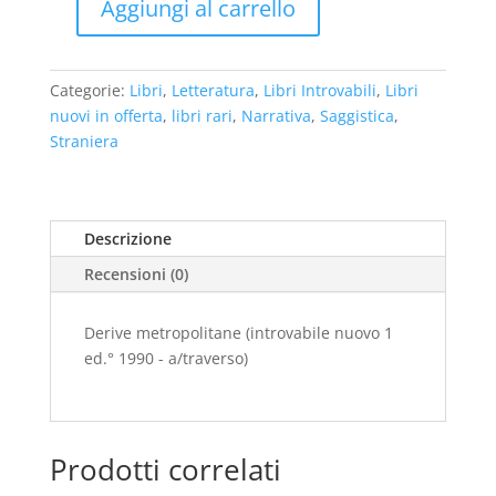
€28,00.
€22,00.
Aggiungi al carrello
Derive
metropolitane
(introvabile
Categorie:
Libri
,
Letteratura
,
Libri Introvabili
,
Libri
nuovo
nuovi in offerta
,
libri rari
,
Narrativa
,
Saggistica
,
1
Straniera
ed.
°
1990
-
Descrizione
a/traverso)
Recensioni (0)
quantità
Derive metropolitane (introvabile nuovo 1
ed.° 1990 - a/traverso)
Prodotti correlati