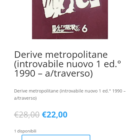
Derive metropolitane
(introvabile nuovo 1 ed.°
1990 – a/traverso)
Derive metropolitane (introvabile nuovo 1 ed.° 1990 –
a/traverso)
Il
Il
€
28,00
€
22,00
prezzo
prezzo
originale
attuale
1 disponibili
era:
è: