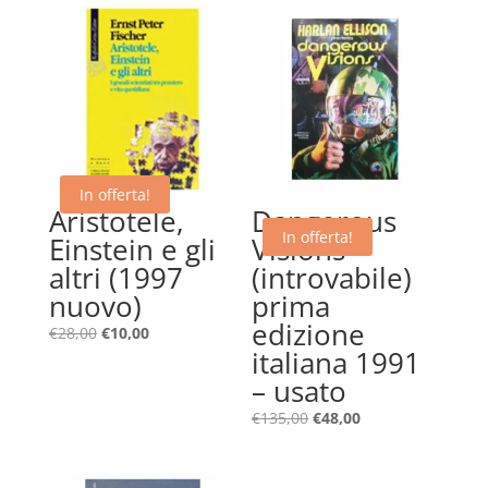
In offerta!
Aristotele,
Dangerous
In offerta!
Einstein e gli
Visions –
altri (1997
(introvabile)
nuovo)
prima
edizione
Il
Il
€
28,00
€
10,00
italiana 1991
prezzo
prezzo
originale
attuale
– usato
era:
è:
Il
Il
€
135,00
€
48,00
€28,00.
€10,00.
prezzo
prezzo
originale
attuale