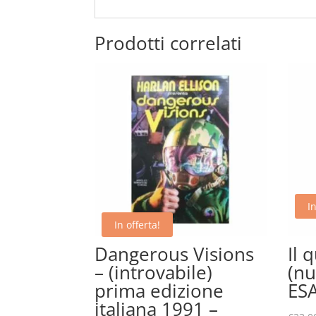
Prodotti correlati
In
In offerta!
Dangerous Visions
Il 
– (introvabile)
(nu
prima edizione
ES
italiana 1991 –