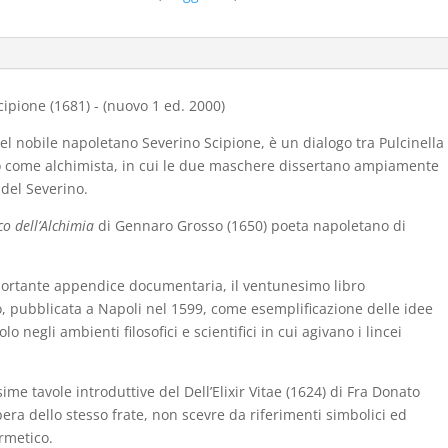
di
Severino
Scipione
(1681)
-
Scipione (1681) - (nuovo 1 ed. 2000)
(nuovo
del nobile napoletano Severino Scipione, è un dialogo tra Pulcinella
1
to come alchimista, in cui le due maschere dissertano ampiamente
ed.
 del Severino.
2000)
quantità
o dell’Alchimia
di Gennaro Grosso (1650) poeta napoletano di
mportante appendice documentaria, il ventunesimo libro
o, pubblicata a Napoli nel 1599, come esemplificazione delle idee
lo negli ambienti filosofici e scientifici in cui agivano i lincei
sime tavole introduttive del Dell’Elixir Vitae (1624) di Fra Donato
ra dello stesso frate, non scevre da riferimenti simbolici ed
rmetico.