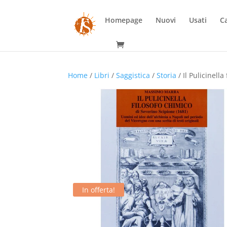
Homepage
Nuovi
Usati
Ca
Home
/
Libri
/
Saggistica
/
Storia
/ Il Pulicinell
In offerta!