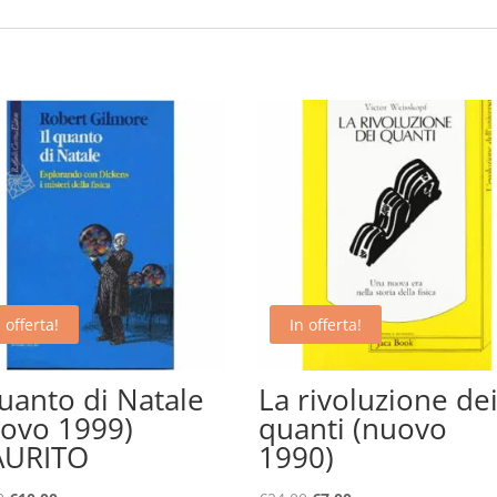
 offerta!
In offerta!
quanto di Natale
La rivoluzione de
ovo 1999)
quanti (nuovo
AURITO
1990)