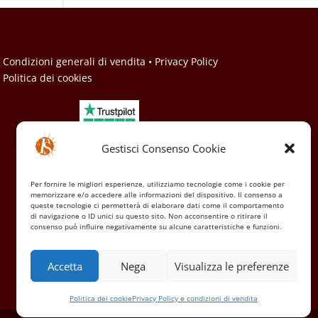
• Condizioni generali di vendita
• Privacy Policy
• Politica dei cookies
Gestisci Consenso Cookie
Per fornire le migliori esperienze, utilizziamo tecnologie come i cookie per
memorizzare e/o accedere alle informazioni del dispositivo. Il consenso a
queste tecnologie ci permetterà di elaborare dati come il comportamento
di navigazione o ID unici su questo sito. Non acconsentire o ritirare il
consenso può influire negativamente su alcune caratteristiche e funzioni.
Accetta
Nega
Visualizza le preferenze
Politica dei cookie
Privacy Policy e condizioni di vendita