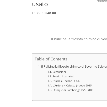
€
23,0
usato
Il
Il
€
135,00
€
48,00
prezzo
prezzo
originale
attuale
era:
è:
€135,00.
€48,00.
Il Pulicinella filosofo chimico di S
Table of Contents
Il Pulicinella filosofo chimico di Severino Scipi
Recensioni
Prodotti correlati
Psiche e Techne -1 ed.
L’Ardore – Calasso (nuovo 2010)
I Cinque di Cambridge ESAURITO