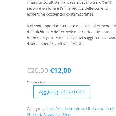
rinascita occultista francese a cavallo tra XIX e XX
secolo e la storia e l’ermeneutica delle correnti
esoteriche occidentali contemporanee.
Nel contempo si è occupato di storia ed ermeneuti
dell’ alchimia e dell’ermetismo tra rinascimento e
barocco. A partire dal 1996, suoi saggi sono ospitati
diverse opere collettive e testate.
Il
Il
€
20,00
€
12,00
prezzo
prezzo
originale
attuale
1 disponibili
era:
è:
Aggiungi al carrello
€20,00.
€12,00.
Il
Pulicinella
filosofo
Categorie:
Libri
,
Arte
,
Letteratura
,
Libri nuovi in off
chimico
libri rari
,
Saggistica
,
Storia