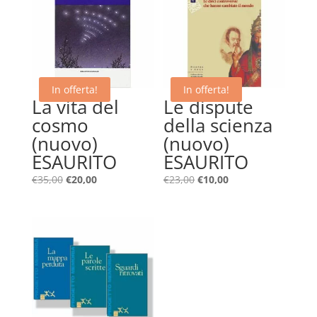
In offerta!
In offerta!
La vita del
Le dispute
cosmo
della scienza
(nuovo)
(nuovo)
ESAURITO
ESAURITO
Il
Il
Il
Il
€
35,00
€
20,00
€
23,00
€
10,00
prezzo
prezzo
prezzo
prezzo
originale
attuale
originale
attuale
era:
è:
era:
è:
€35,00.
€20,00.
€23,00.
€10,00.