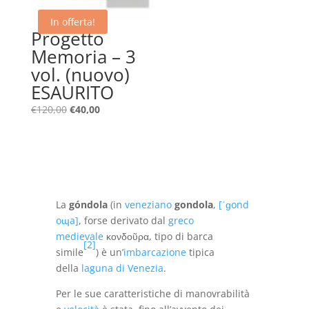
In offerta!
Progetto
Memoria – 3
vol. (nuovo)
ESAURITO
Il
Il
€
120,00
€
40,00
prezzo
prezzo
originale
attuale
era:
è:
€120,00.
€40,00.
La
góndola
(in
veneziano
gondola
,
[ˈɡond
oɰa]
, forse derivato dal
greco
medievale
κονδοῦρα, tipo di barca
[
2
]
simile
) è un’
imbarcazione
tipica
della
laguna di Venezia
.
Per le sue caratteristiche di manovrabilità