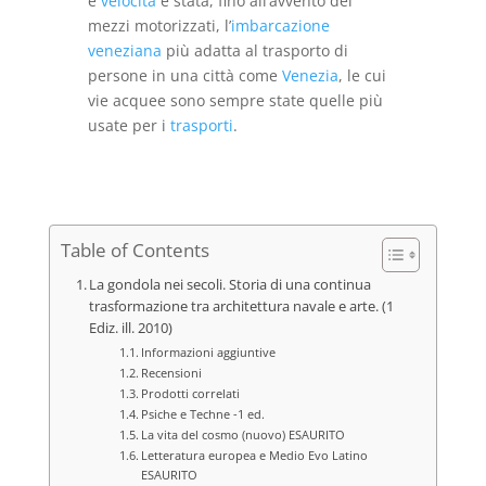
e
velocità
è stata, fino all’avvento dei
mezzi motorizzati, l’
imbarcazione
veneziana
più adatta al trasporto di
persone in una città come
Venezia
, le cui
vie acquee sono sempre state quelle più
usate per i
trasporti
.
Table of Contents
La gondola nei secoli. Storia di una continua
trasformazione tra architettura navale e arte. (1
Ediz. ill. 2010)
Informazioni aggiuntive
Recensioni
Prodotti correlati
Psiche e Techne -1 ed.
La vita del cosmo (nuovo) ESAURITO
Letteratura europea e Medio Evo Latino
ESAURITO