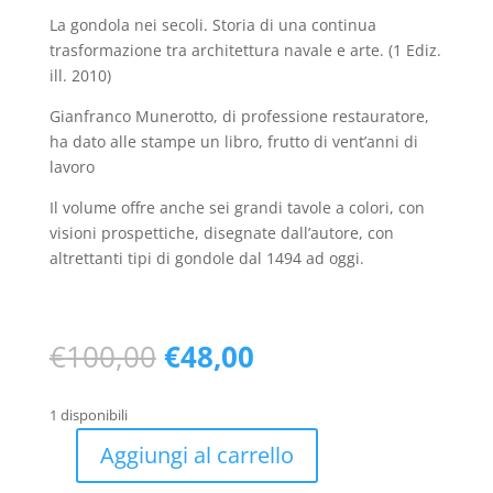
La gondola nei secoli. Storia di una continua
trasformazione tra architettura navale e arte. (1 Ediz.
ill. 2010)
Gianfranco Munerotto, di professione restauratore,
ha dato alle stampe un libro, frutto di vent’anni di
lavoro
Il volume offre anche sei grandi tavole a colori, con
visioni prospettiche, disegnate dall’autore, con
altrettanti tipi di gondole dal 1494 ad oggi.
Il
Il
€
100,00
€
48,00
prezzo
prezzo
originale
attuale
1 disponibili
era:
è:
€100,00.
€48,00.
Aggiungi al carrello
La
gondola