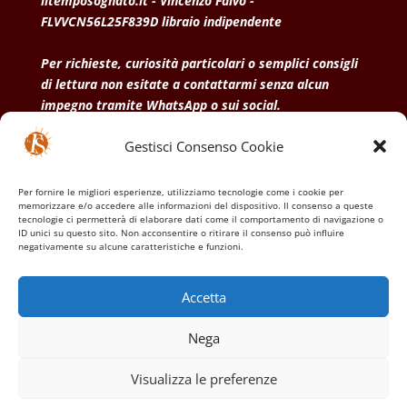
iltemposognato.it - Vincenzo Falvo -
FLVVCN56L25F839D libraio indipendente
Per richieste, curiosità particolari o semplici consigli
di lettura non esitate a contattarmi senza alcun
impegno tramite WhatsApp o sui social.
Gestisci Consenso Cookie
• Condizioni generali di vendita
• Privacy Policy
•
Politica dei cookies
Per fornire le migliori esperienze, utilizziamo tecnologie come i cookie per
memorizzare e/o accedere alle informazioni del dispositivo. Il consenso a queste
tecnologie ci permetterà di elaborare dati come il comportamento di navigazione o
ID unici su questo sito. Non acconsentire o ritirare il consenso può influire
negativamente su alcune caratteristiche e funzioni.
Accetta
Nega
Visualizza le preferenze