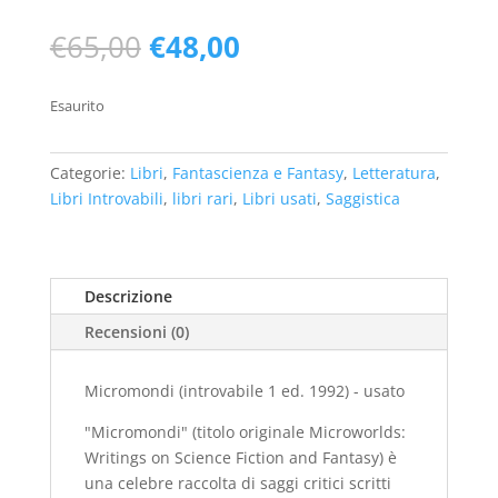
Il
Il
€
65,00
€
48,00
prezzo
prezzo
originale
attuale
Esaurito
era:
è:
€65,00.
€48,00.
Categorie:
Libri
,
Fantascienza e Fantasy
,
Letteratura
,
Libri Introvabili
,
libri rari
,
Libri usati
,
Saggistica
Descrizione
Recensioni (0)
Micromondi (introvabile 1 ed. 1992) - usato
"Micromondi" (titolo originale Microworlds:
Writings on Science Fiction and Fantasy) è
una celebre raccolta di saggi critici scritti