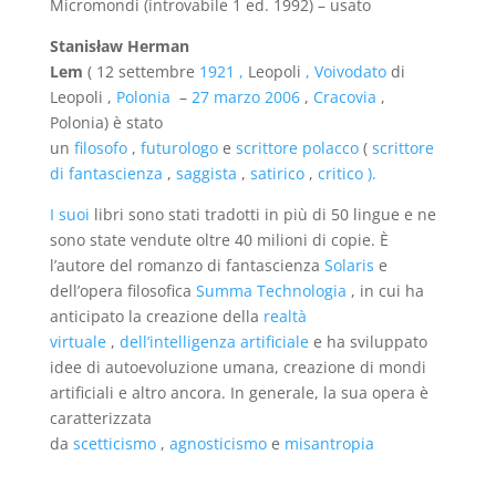
Micromondi (introvabile 1 ed. 1992) – usato
Stanisław Herman
Lem
(
12 settembre
1921
,
Leopoli
,
Voivodato
di
Leopoli ,
Polonia
–
27 marzo
2006
,
Cracovia
,
Polonia) è stato
un
filosofo
,
futurologo
e
scrittore
polacco
(
scrittore
di fantascienza
,
saggista
,
satirico
,
critico ).
I
suoi
libri sono stati tradotti in più di 50 lingue e ne
sono state vendute oltre 40 milioni di copie. È
l’autore del romanzo di fantascienza
Solaris
e
dell’opera filosofica
Summa Technologia
, in cui ha
anticipato la creazione della
realtà
virtuale
,
dell’intelligenza artificiale
e ha sviluppato
idee di autoevoluzione umana, creazione di mondi
artificiali e altro ancora. In generale, la sua opera è
caratterizzata
da
scetticismo
,
agnosticismo
e
misantropia