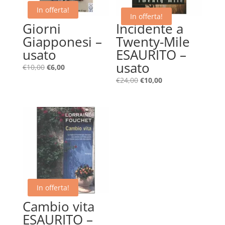
In offerta!
In offerta!
Giorni
Incidente a
Giapponesi –
Twenty-Mile
usato
ESAURITO –
usato
Il
Il
€
10,00
€
6,00
prezzo
prezzo
Il
Il
€
24,00
€
10,00
originale
attuale
prezzo
prezzo
era:
è:
originale
attuale
€10,00.
€6,00.
era:
è:
€24,00.
€10,00.
In offerta!
Cambio vita
ESAURITO –