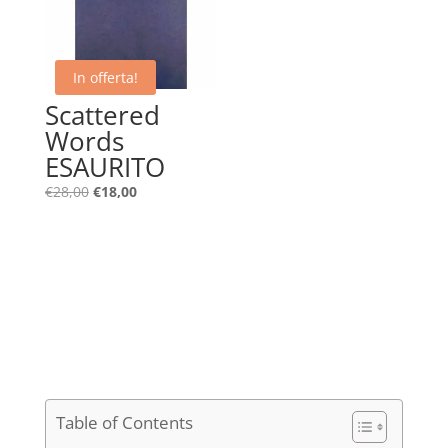
In offerta!
Scattered
Words
ESAURITO
Il
Il
€
28,00
€
18,00
prezzo
prezzo
originale
attuale
era:
è:
€28,00.
€18,00.
Table of Contents