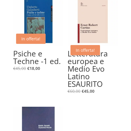
In offerta!
In offerta!
Psiche e
Letteratura
Techne -1 ed.
europea e
Medio Evo
Il
Il
€
45,00
€
18,00
Latino
prezzo
prezzo
originale
attuale
ESAURITO
era:
è:
Il
Il
€
60,00
€
45,00
€45,00.
€18,00.
prezzo
prezzo
originale
attuale
era:
è:
€60,00.
€45,00.