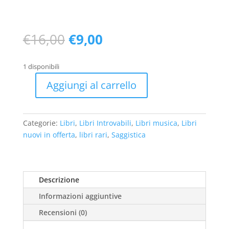
Il
Il
€
16,00
€
9,00
prezzo
prezzo
originale
attuale
1 disponibili
era:
è:
€16,00.
€9,00.
Aggiungi al carrello
Musica
contemporanea
(nuovo
Categorie:
Libri
,
Libri Introvabili
,
Libri musica
,
Libri
1
nuovi in offerta
,
libri rari
,
Saggistica
ed1992)
quantità
Descrizione
Informazioni aggiuntive
Recensioni (0)