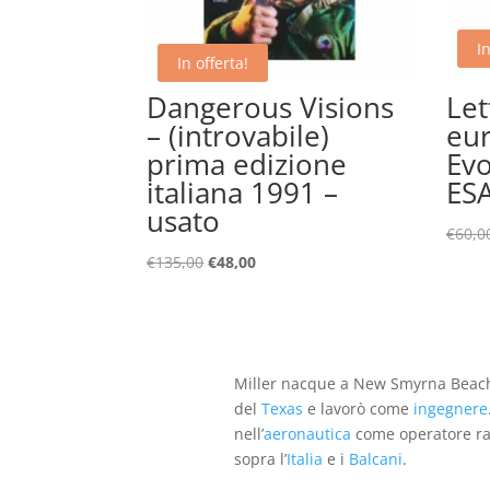
In
In offerta!
Dangerous Visions
Let
– (introvabile)
eu
prima edizione
Evo
italiana 1991 –
ES
usato
€
60,0
Il
Il
€
135,00
€
48,00
prezzo
prezzo
originale
attuale
era:
è:
€135,00.
€48,00.
Miller nacque a New Smyrna Beac
del
Texas
e lavorò come
ingegnere
nell’
aeronautica
come operatore rad
sopra l’
Italia
e i
Balcani
.