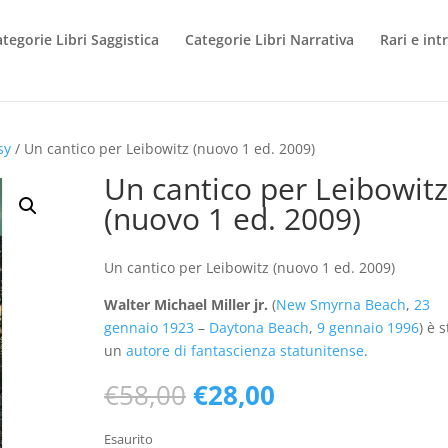
tegorie Libri Saggistica
Categorie Libri Narrativa
Rari e int
sy
/ Un cantico per Leibowitz (nuovo 1 ed. 2009)
Un cantico per Leibowitz
(nuovo 1 ed. 2009)
Un cantico per Leibowitz (nuovo 1 ed. 2009)
Walter Michael Miller jr.
(
New Smyrna Beach
,
23
gennaio
1923
–
Daytona Beach
,
9 gennaio
1996
) è 
un
autore di fantascienza
statunitense
.
Il
Il
€
58,00
€
28,00
prezzo
prezzo
originale
attuale
Esaurito