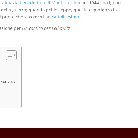
’abbazia benedettina di Montecassino
nel 1944, ma ignorò
fine della guerra; quando poi lo seppe, questa esperienza lo
l punto che si convertì al
cattolicesimo
.
razione per
Un cantico per Leibowit
z.
) ESAURITO