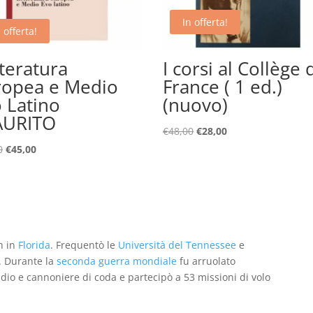
In offerta!
 offerta!
teratura
I corsi al Collège 
ropea e Medio
France ( 1 ed.)
 Latino
(nuovo)
AURITO
Il
Il
€
48,00
€
28,00
prezzo
prezzo
Il
Il
0
€
45,00
originale
attuale
prezzo
prezzo
era:
è:
originale
attuale
€48,00.
€28,00.
era:
è:
€60,00.
€45,00.
h in
Florida
. Frequentò le
Università del Tennessee
e
. Durante la
seconda guerra mondiale
fu arruolato
io e cannoniere di coda e partecipò a 53 missioni di volo