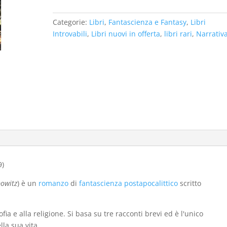
era:
è:
€58,00.
€28,00.
Categorie:
Libri
,
Fantascienza e Fantasy
,
Libri
Introvabili
,
Libri nuovi in offerta
,
libri rari
,
Narrativ
9)
bowitz
) è un
romanzo
di
fantascienza
postapocalittico
scritto
ofia e alla religione. Si basa su tre racconti brevi ed è l'unico
la sua vita.