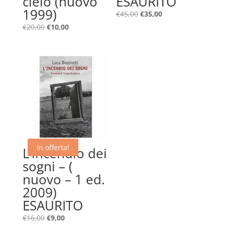
cielo (nuovo
ESAURITO
1999)
Il
Il
€
45,00
€
35,00
prezzo
prezzo
Il
Il
€
20,00
€
10,00
originale
attuale
prezzo
prezzo
era:
è:
originale
attuale
€45,00.
€35,00.
era:
è:
€20,00.
€10,00.
In offerta!
L’incendio dei
sogni – (
nuovo – 1 ed.
2009)
ESAURITO
Il
Il
€
16,00
€
9,00