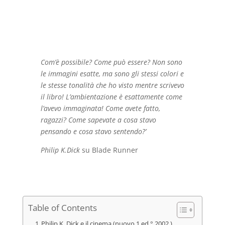
prezzo
prezzo
originale
attuale
era:
è:
€16,00.
€9,00.
Com’è possibile? Come può essere? Non sono
le immagini esatte, ma sono gli stessi colori e
le stesse tonalità che ho visto mentre scrivevo
il libro! L’ambientazione è esattamente come
l’avevo immaginata! Come avete fatto,
ragazzi? Come sapevate a cosa stavo
pensando e cosa stavo sentendo?’
Philip K.
Dick
su Blade Runner
Table of Contents
Philip K. Dick e il cinema (nuovo 1 ed.° 2002 )