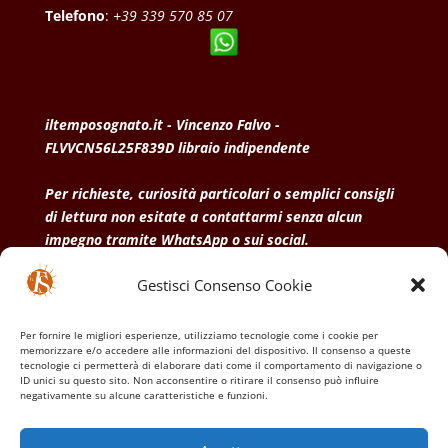
Telefono
:
+39 339 570 85 07
iltemposognato.it - Vincenzo Falvo -
FLVVCN56L25F839D libraio indipendente
Per richieste, curiosità particolari o semplici consigli
di lettura non esitate a contattarmi senza alcun
impegno tramite WhatsApp o sui social.
Gestisci Consenso Cookie
• Condizioni generali di vendita
• Privacy Policy
•
Politica dei cookies
Per fornire le migliori esperienze, utilizziamo tecnologie come i cookie per
memorizzare e/o accedere alle informazioni del dispositivo. Il consenso a queste
tecnologie ci permetterà di elaborare dati come il comportamento di navigazione o
ID unici su questo sito. Non acconsentire o ritirare il consenso può influire
negativamente su alcune caratteristiche e funzioni.