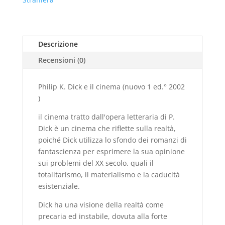
cinema
(nuovo
1
ed.
Descrizione
°
Recensioni (0)
2002
)
quantità
Philip K. Dick e il cinema (nuovo 1 ed.° 2002
)
il cinema tratto dall'opera letteraria di P.
Dick è un cinema che riflette sulla realtà,
poiché Dick utilizza lo sfondo dei romanzi di
fantascienza per esprimere la sua opinione
sui problemi del XX secolo, quali il
totalitarismo, il materialismo e la caducità
esistenziale.
Dick ha una visione della realtà come
precaria ed instabile, dovuta alla forte