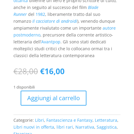
ottanta
divenne un vero e proprio scrittore di culto,
anche in seguito al successo del film
Blade
Runner
del
1982
, liberamente tratto dal suo
romanzo
Il cacciatore di androidi
), venendo dunque
ampiamente rivalutato come un importante
autore
postmoderno
, precursore della corrente artistico-
letteraria dell’
Avantpop
. Gli sono stati dedicati
molteplici studi critici che lo collocano ormai tra i
classici della letteratura contemporanea
Il
Il
€
28,00
€
16,00
prezzo
prezzo
originale
attuale
1 disponibili
era:
è:
€28,00.
€16,00.
Aggiungi al carrello
Philip
K.
Dick
Categorie:
Libri
,
Fantascienza e Fantasy
,
Letteratura
,
e
Libri nuovi in offerta
,
libri rari
,
Narrativa
,
Saggistica
,
il
Straniera