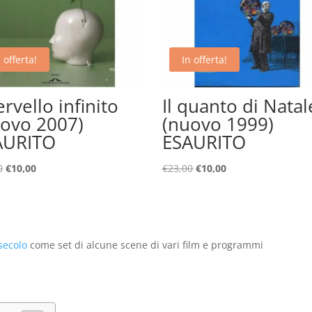
 offerta!
In offerta!
cervello infinito
Il quanto di Natal
ovo 2007)
(nuovo 1999)
AURITO
ESAURITO
Il
Il
Il
Il
0
€
10,00
€
23,00
€
10,00
prezzo
prezzo
prezzo
prezzo
originale
attuale
originale
attuale
era:
è:
era:
è:
€20,00.
€10,00.
€23,00.
€10,00.
secolo
come set di alcune scene di vari film e programmi