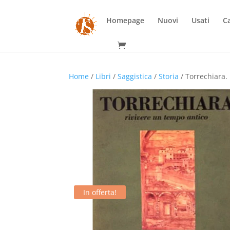
Homepage
Nuovi
Usati
Ca
Home
/
Libri
/
Saggistica
/
Storia
/ Torrechiara.
In offerta!