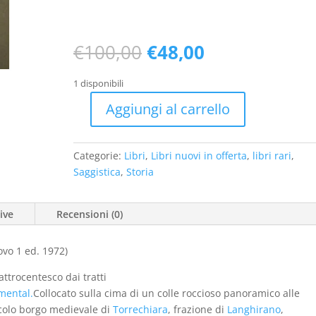
Il
Il
€
100,00
€
48,00
prezzo
prezzo
originale
attuale
1 disponibili
era:
è:
Aggiungi al carrello
€100,00.
€48,00.
Torrechiara.
Rivivere
un
Categorie:
Libri
,
Libri nuovi in offerta
,
libri rari
,
tempo
Saggistica
,
Storia
antico
(nuovo
ive
Recensioni (0)
1
ed.
1972)
ovo 1 ed. 1972)
quantità
ttrocentesco dai tratti
mental.
Collocato sulla cima di un colle roccioso panoramico alle
iccolo borgo medievale di
Torrechiara
, frazione di
Langhirano
,