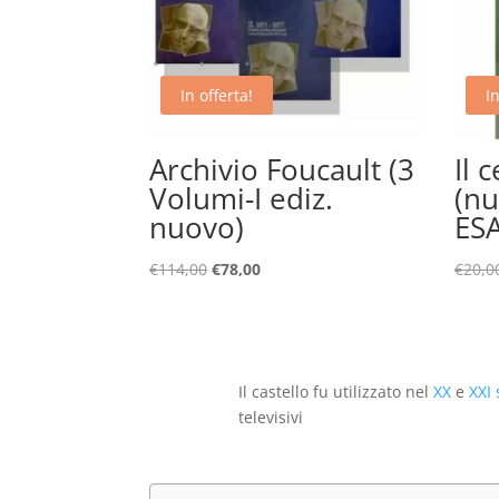
In offerta!
In
Archivio Foucault (3
Il 
Volumi-I ediz.
(nu
nuovo)
ES
Il
Il
€
114,00
€
78,00
€
20,0
prezzo
prezzo
originale
attuale
era:
è:
€114,00.
€78,00.
Il castello fu utilizzato nel
XX
e
XXI 
televisivi