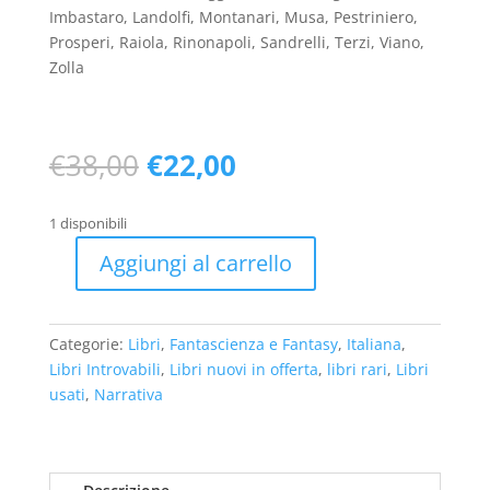
Imbastaro, Landolfi, Montanari, Musa, Pestriniero,
Prosperi, Raiola, Rinonapoli, Sandrelli, Terzi, Viano,
Zolla
Il
Il
€
38,00
€
22,00
prezzo
prezzo
originale
attuale
1 disponibili
era:
è:
€38,00.
€22,00.
Aggiungi al carrello
Interplanet
4:
Arpino,
Categorie:
Libri
,
Fantascienza e Fantasy
,
Italiana
,
Buzzati,
Libri Introvabili
,
Libri nuovi in offerta
,
libri rari
,
Libri
Contardi,
usati
,
Narrativa
Cremaschi,
...
(introvabile
1