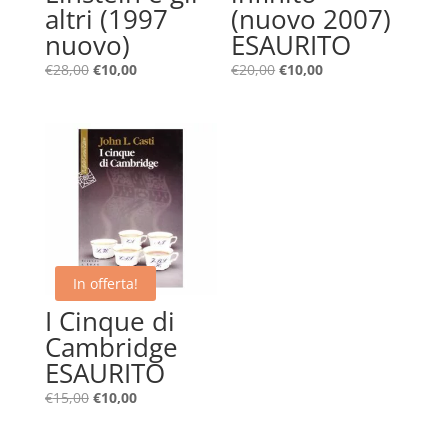
altri (1997
(nuovo 2007)
nuovo)
ESAURITO
Il
Il
Il
Il
€
28,00
€
10,00
€
20,00
€
10,00
prezzo
prezzo
prezzo
prezzo
originale
attuale
originale
attuale
era:
è:
era:
è:
€28,00.
€10,00.
€20,00.
€10,00.
In offerta!
I Cinque di
Cambridge
ESAURITO
Il
Il
€
15,00
€
10,00
prezzo
prezzo
originale
attuale