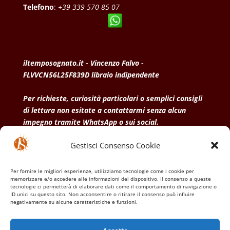
Telefono
:
+39 339 570 85 07
iltemposognato.it - Vincenzo Falvo -
FLVVCN56L25F839D libraio indipendente
Per richieste, curiosità particolari o semplici consigli
di lettura non esitate a contattarmi senza alcun
impegno tramite WhatsApp o sui social.
Gestisci Consenso Cookie
• Condizioni generali di vendita
• Privacy Policy
•
Politica dei cookies
Per fornire le migliori esperienze, utilizziamo tecnologie come i cookie per
memorizzare e/o accedere alle informazioni del dispositivo. Il consenso a queste
tecnologie ci permetterà di elaborare dati come il comportamento di navigazione o
ID unici su questo sito. Non acconsentire o ritirare il consenso può influire
negativamente su alcune caratteristiche e funzioni.