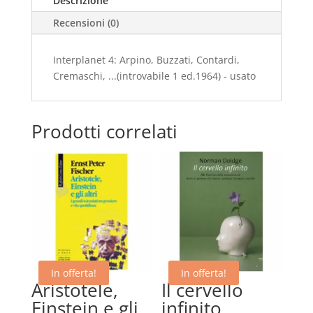
Descrizione
ed.1964)
Recensioni (0)
-
usato
quantità
Interplanet 4: Arpino, Buzzati, Contardi,
Cremaschi, ...(introvabile 1 ed.1964) - usato
Prodotti correlati
In offerta!
In offerta!
Aristotele,
Il cervello
Einstein e gli
infinito