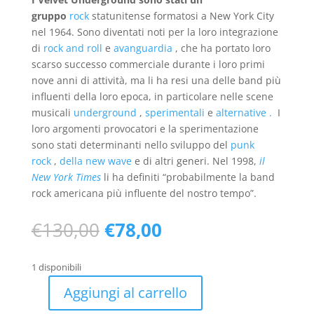
gruppo
rock
statunitense formatosi a New York City
nel 1964. Sono diventati noti per la loro integrazione
di
rock and roll
e
avanguardia
, che ha portato loro
scarso successo commerciale durante i loro primi
nove anni di attività, ma li ha resi una delle band più
influenti della loro epoca, in particolare nelle scene
musicali
underground
,
sperimentali
e
alternative .
I
loro argomenti provocatori e la sperimentazione
sono stati determinanti nello sviluppo del
punk
rock
,
della new wave
e di altri generi.
Nel 1998,
il
New York Times
li ha definiti “probabilmente la band
rock americana più influente del nostro tempo”.
Il
Il
€
130,00
€
78,00
prezzo
prezzo
originale
attuale
1 disponibili
era:
è:
€130,00.
€78,00.
Aggiungi al carrello
Velvet.