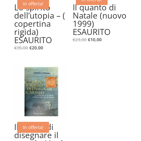
In offerta!
Lo spirito
Il quanto di
dell’utopia – (
Natale (nuovo
copertina
1999)
rigida)
ESAURITO
ESAURITO
Il
Il
€
23,00
€
10,00
prezzo
prezzo
Il
Il
€
35,00
€
20,00
originale
attuale
prezzo
prezzo
era:
è:
originale
attuale
€23,00.
€10,00.
era:
è:
€35,00.
€20,00.
Il sogno di
In offerta!
disegnare il