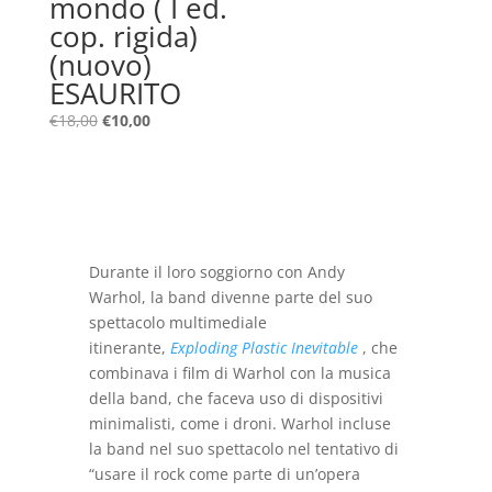
mondo ( I ed.
cop. rigida)
(nuovo)
ESAURITO
Il
Il
€
18,00
€
10,00
prezzo
prezzo
originale
attuale
era:
è:
€18,00.
€10,00.
Durante il loro soggiorno con Andy
Warhol, la band divenne parte del suo
spettacolo multimediale
itinerante,
Exploding Plastic Inevitable
, che
combinava i film di Warhol con la musica
della band, che faceva uso di dispositivi
minimalisti, come i droni. Warhol incluse
la band nel suo spettacolo nel tentativo di
“usare il rock come parte di un’opera