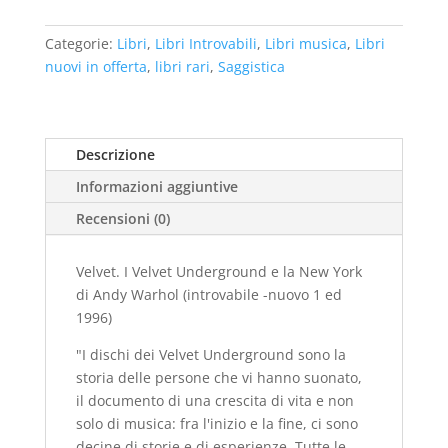
I
Velvet
Categorie:
Libri
,
Libri Introvabili
,
Libri musica
,
Libri
Underground
nuovi in offerta
,
libri rari
,
Saggistica
e
la
New
York
Descrizione
di
Informazioni aggiuntive
Andy
Warhol
Recensioni (0)
(introvabile
-
Velvet. I Velvet Underground e la New York
nuovo
di Andy Warhol (introvabile -nuovo 1 ed
1
1996)
ed
1996)
"I dischi dei Velvet Underground sono la
quantità
storia delle persone che vi hanno suonato,
il documento di una crescita di vita e non
solo di musica: fra l'inizio e la fine, ci sono
decine di storie e di esperienze. Tutte le