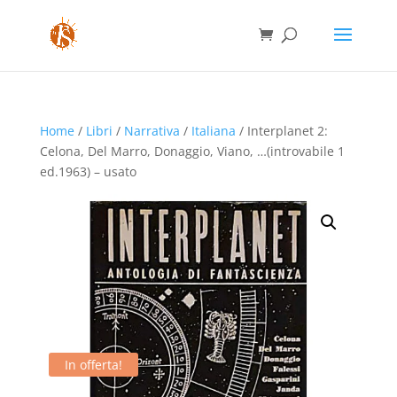
Home
/
Libri
/
Narrativa
/
Italiana
/ Interplanet 2:
Celona, Del Marro, Donaggio, Viano, …(introvabile 1
ed.1963) – usato
In offerta!