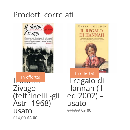
Prodotti correlati
In offerta!
In offerta!
Il dottor
Il regalo di
Zivago
Hannah (1
(feltrinelli -gli
ed.2002) –
Astri-1968) –
usato
usato
Il
Il
€
16,00
€
5,00
prezzo
prezzo
Il
Il
€
14,00
€
5,00
originale
attuale
prezzo
prezzo
era:
è: