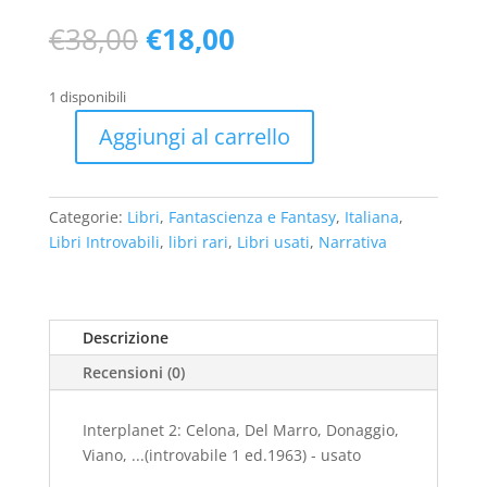
Il
Il
€
38,00
€
18,00
prezzo
prezzo
originale
attuale
1 disponibili
era:
è:
€38,00.
€18,00.
Aggiungi al carrello
Interplanet
2:
Celona,
Categorie:
Libri
,
Fantascienza e Fantasy
,
Italiana
,
Del
Libri Introvabili
,
libri rari
,
Libri usati
,
Narrativa
Marro,
Donaggio,
Viano,
...
Descrizione
(introvabile
Recensioni (0)
1
ed.1963)
-
Interplanet 2: Celona, Del Marro, Donaggio,
usato
Viano, ...(introvabile 1 ed.1963) - usato
quantità