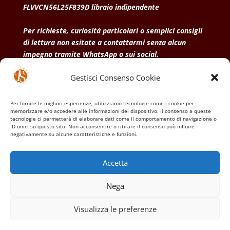
FLVVCN56L25F839D libraio indipendente
Per richieste, curiosità particolari o semplici consigli
di lettura non esitate a contattarmi senza alcun
impegno tramite WhatsApp o sui social.
Gestisci Consenso Cookie
• Condizioni generali di vendita
• Privacy Policy
•
Politica dei cookies
Per fornire le migliori esperienze, utilizziamo tecnologie come i cookie per
memorizzare e/o accedere alle informazioni del dispositivo. Il consenso a queste
tecnologie ci permetterà di elaborare dati come il comportamento di navigazione o
ID unici su questo sito. Non acconsentire o ritirare il consenso può influire
negativamente su alcune caratteristiche e funzioni.
Accetta
Nega
Visualizza le preferenze