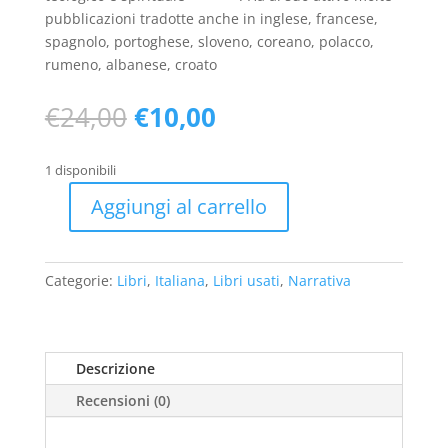
pubblicazioni tradotte anche in inglese, francese,
spagnolo, portoghese, sloveno, coreano, polacco,
rumeno, albanese, croato
Il
Il
€
24,00
€
10,00
prezzo
prezzo
originale
attuale
1 disponibili
era:
è:
€24,00.
€10,00.
Aggiungi al carrello
La
stella,
il
Categorie:
Libri
,
Italiana
,
Libri usati
,
Narrativa
cammino,
il
bambino.
Il
Descrizione
natale
Recensioni (0)
del
viandante
-