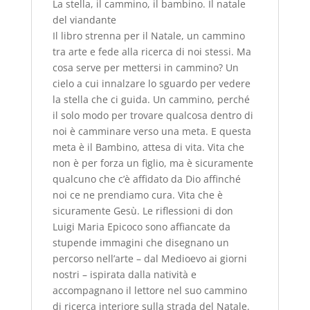
La stella, il cammino, il bambino. Il natale
cop.
del viandante
rigida
Il libro strenna per il Natale, un cammino
(2016)
tra arte e fede alla ricerca di noi stessi. Ma
-
cosa serve per mettersi in cammino? Un
usato
cielo a cui innalzare lo sguardo per vedere
quantità
la stella che ci guida. Un cammino, perché
il solo modo per trovare qualcosa dentro di
noi è camminare verso una meta. E questa
meta è il Bambino, attesa di vita. Vita che
non è per forza un figlio, ma è sicuramente
qualcuno che c’è affidato da Dio affinché
noi ce ne prendiamo cura. Vita che è
sicuramente Gesù. Le riflessioni di don
Luigi Maria Epicoco sono affiancate da
stupende immagini che disegnano un
percorso nell’arte – dal Medioevo ai giorni
nostri – ispirata dalla natività e
accompagnano il lettore nel suo cammino
di ricerca interiore sulla strada del Natale.