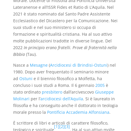
Morale. Docente di Filosofia alla Pontificia Università
Lateranense e all’ISSR Fides et Ratio di L’Aquila. Nel
2021 è stato nominato dal Santo Padre Assistente
Ecclesiastico del Dicastero per la Comunicazione. Nei
suoi studi e nel suo ministero si occupa di
formazione e spiritualità cristiana. Ha al suo attivo
molte pubblicazioni tradotte in diverse lingue. Del
2022
In principio erano fratelli. Prove di fraternità nella
Bibbia
(Tau).
Nasce a
Mesagne
(
Arcidiocesi di Brindisi-Ostuni
) nel
1980. Dopo aver frequentato il seminario minore
ad
Ostuni
e il biennio filosofico a Molfetta, ha
concluso i suoi studi a Roma. Il 6 gennaio
2005
è
stato ordinato
presbitero
dall’arcivescovo
Giuseppe
Molinari
per l’
arcidiocesi dell’Aquila
. Si è laureato in
filosofia e ha conseguito anche il dottorato in teologia
morale presso la
Pontificia Accademia Alfonsiana
.
È scrittore di libri e articoli di carattere filosofico,
[1]
[2]
[3]
teologico e spirituale
. Ha al suo attivo molte