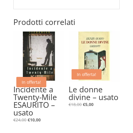
Prodotti correlati
In offerta!
In offerta!
Incidente a
Le donne
Twenty-Mile
divine – usato
ESAURITO –
Il
Il
€
18,00
€
5,00
usato
prezzo
prezzo
originale
attuale
Il
Il
€
24,00
€
10,00
era:
è:
prezzo
prezzo
€18,00.
€5,00.