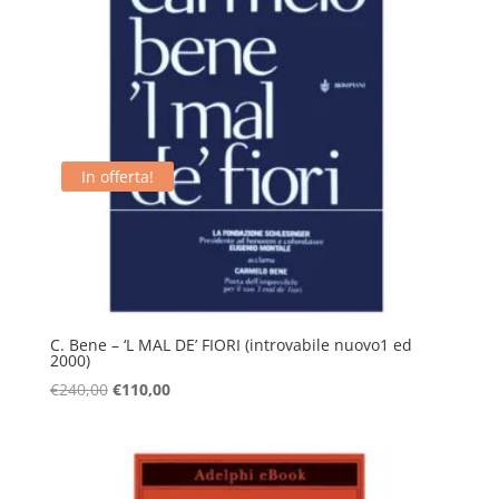
In offerta!
C. Bene – ‘L MAL DE’ FIORI (introvabile nuovo1 ed
2000)
Il
Il
€
240,00
€
110,00
prezzo
prezzo
originale
attuale
era:
è:
€240,00.
€110,00.