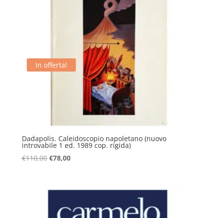
In offerta!
Dadapolis. Caleidoscopio napoletano (nuovo
introvabile 1 ed. 1989 cop. rigida)
Il
Il
€
110,00
€
78,00
prezzo
prezzo
originale
attuale
era:
è:
€110,00.
€78,00.