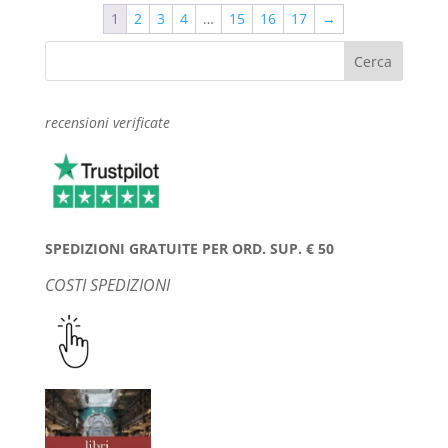
era:
è:
1
2
3
4
…
15
16
17
→
€14,00.
€7,00.
recensioni verificate
SPEDIZIONI GRATUITE PER ORD. SUP. € 50
COSTI SPEDIZIONI