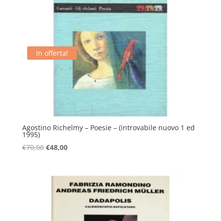
In offerta!
Agostino Richelmy – Poesie – (introvabile nuovo 1 ed
1995)
Il
Il
€
70,00
€
48,00
prezzo
prezzo
originale
attuale
era:
è:
€70,00.
€48,00.