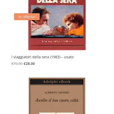
In offerta!
I viaggiatori della sera (1983) – usato
Il
Il
€
70,00
€
28,00
prezzo
prezzo
originale
attuale
era:
è:
€70,00.
€28,00.