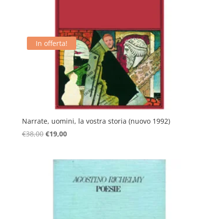
In offerta!
Narrate, uomini, la vostra storia (nuovo 1992)
Il
Il
€
38,00
€
19,00
prezzo
prezzo
originale
attuale
era:
è:
€38,00.
€19,00.