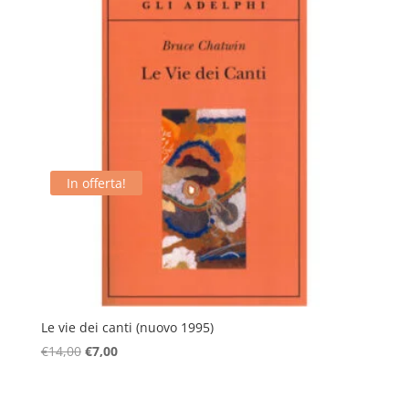
€15,00.
€7,00.
In offerta!
Le vie dei canti (nuovo 1995)
Il
Il
€
14,00
€
7,00
prezzo
prezzo
originale
attuale