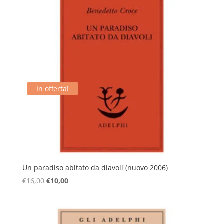
In offerta!
Un paradiso abitato da diavoli (nuovo 2006)
Il
Il
€
16,00
€
10,00
prezzo
prezzo
originale
attuale
era:
è: