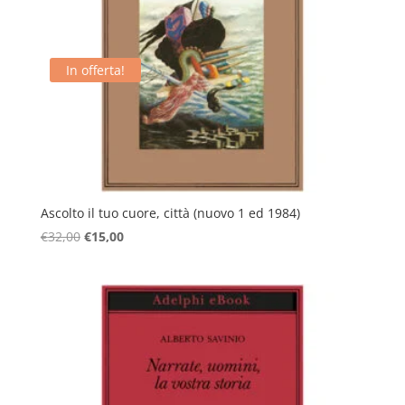
In offerta!
Ascolto il tuo cuore, città (nuovo 1 ed 1984)
Il
Il
€
32,00
€
15,00
prezzo
prezzo
originale
attuale
era:
è:
€32,00.
€15,00.