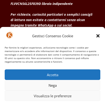
FLVVCN56L25F839D libraio indipendente
Per richieste, curiosità particolari o semplici consigli
di lettura non esitate a contattarmi senza alcun
impegno tramite WhatsApp o sui social.
Gestisci Consenso Cookie
• Condizioni generali di vendita
• Privacy Policy
•
Politica dei cookies
Per fornire le migliori esperienze, utilizziamo tecnologie come i cookie per
memorizzare e/o accedere alle informazioni del dispositivo. Il consenso a queste
tecnologie ci permetterà di elaborare dati come il comportamento di navigazione o
ID unici su questo sito. Non acconsentire o ritirare il consenso può influire
negativamente su alcune caratteristiche e funzioni.
Accetta
Nega
Visualizza le preferenze