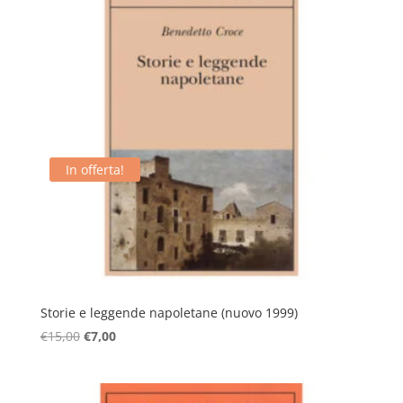
€16,00.
€10,00.
In offerta!
Storie e leggende napoletane (nuovo 1999)
Il
Il
€
15,00
€
7,00
prezzo
prezzo
originale
attuale
era:
è: