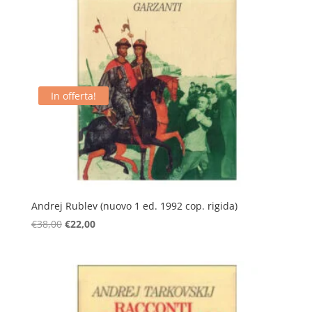
In offerta!
Andrej Rublev (nuovo 1 ed. 1992 cop. rigida)
Il
Il
€
38,00
€
22,00
prezzo
prezzo
originale
attuale
era:
è:
€38,00.
€22,00.