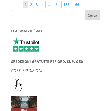
era:
è:
1
2
3
4
…
164
165
166
→
€34,00.
€22,00.
recensioni verificate
SPEDIZIONI GRATUITE PER ORD. SUP. € 50
COSTI SPEDIZIONI