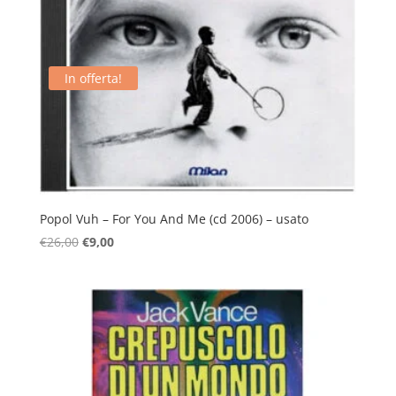
In offerta!
Popol Vuh – For You And Me (cd 2006) – usato
Il
Il
€
26,00
€
9,00
prezzo
prezzo
originale
attuale
era:
è:
€26,00.
€9,00.