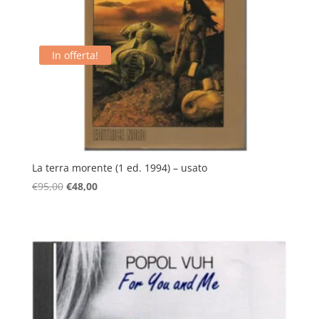
In offerta!
La terra morente (1 ed. 1994) – usato
Il
Il
€
95,00
€
48,00
prezzo
prezzo
originale
attuale
era:
è:
€95,00.
€48,00.