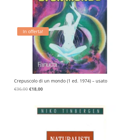
In offerta!
Crepuscolo di un mondo (1 ed. 1974) – usato
Il
Il
€
36,00
€
18,00
prezzo
prezzo
originale
attuale
era:
è:
€36,00.
€18,00.