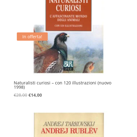
In offerta!
Naturalisti curiosi – con 120 illustrazioni (nuovo
1998)
Il
Il
€
28,00
€
14,00
prezzo
prezzo
originale
attuale
era:
è:
€28,00.
€14,00.