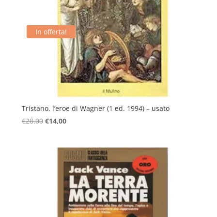
In offerta!
Tristano, l’eroe di Wagner (1 ed. 1994) – usato
Il
Il
€
28,00
€
14,00
prezzo
prezzo
originale
attuale
era:
è:
€28,00.
€14,00.