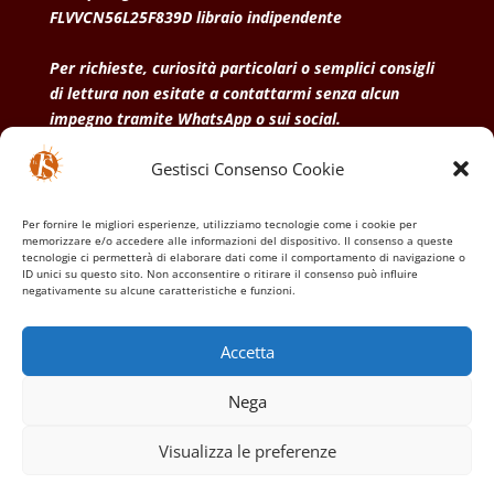
FLVVCN56L25F839D libraio indipendente
Per richieste, curiosità particolari o semplici consigli
di lettura non esitate a contattarmi senza alcun
impegno tramite WhatsApp o sui social.
Gestisci Consenso Cookie
• Condizioni generali di vendita
• Privacy Policy
•
Politica dei cookies
Per fornire le migliori esperienze, utilizziamo tecnologie come i cookie per
memorizzare e/o accedere alle informazioni del dispositivo. Il consenso a queste
tecnologie ci permetterà di elaborare dati come il comportamento di navigazione o
ID unici su questo sito. Non acconsentire o ritirare il consenso può influire
negativamente su alcune caratteristiche e funzioni.
Accetta
Nega
Visualizza le preferenze