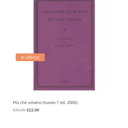
€28,00.
€18,00.
In offerta!
Più che umano (nuovo 1 ed. 2005)
Il
Il
€
34,00
€
22,00
prezzo
prezzo
originale
attuale