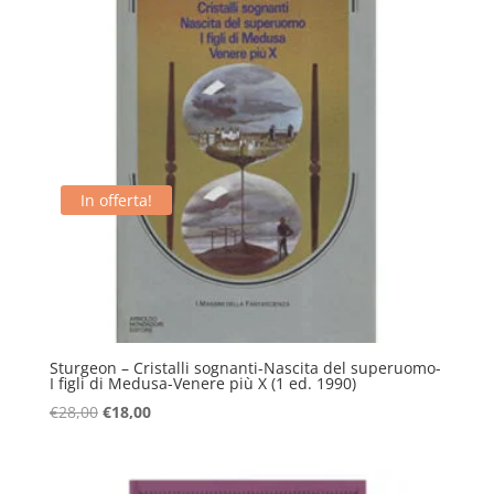
In offerta!
Sturgeon – Cristalli sognanti-Nascita del superuomo-
I figli di Medusa-Venere più X (1 ed. 1990)
Il
Il
€
28,00
€
18,00
prezzo
prezzo
originale
attuale
era:
è: