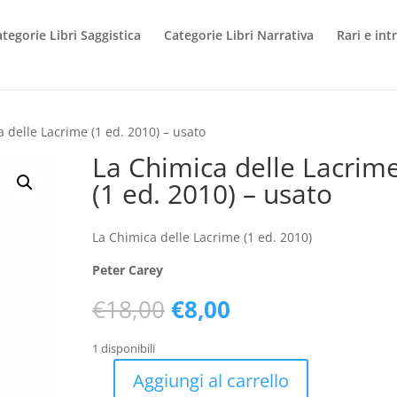
tegorie Libri Saggistica
Categorie Libri Narrativa
Rari e int
 delle Lacrime (1 ed. 2010) – usato
La Chimica delle Lacrim
(1 ed. 2010) – usato
La Chimica delle Lacrime (1 ed. 2010)
Peter Carey
Il
Il
€
18,00
€
8,00
prezzo
prezzo
originale
attuale
1 disponibili
era:
è:
Aggiungi al carrello
€18,00.
€8,00.
La