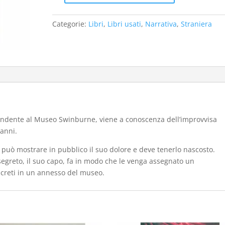
Chimica
delle
Categorie:
Libri
,
Libri usati
,
Narrativa
,
Straniera
Lacrime
(1
ed.
2010)
-
usato
quantità
tendente al Museo Swinburne, viene a conoscenza dell’improvvisa
 anni.
 può mostrare in pubblico il suo dolore e deve tenerlo nascosto.
egreto, il suo capo, fa in modo che le venga assegnato un
screti in un annesso del museo.