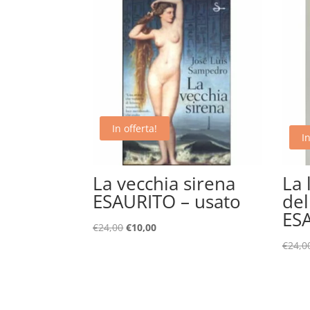
In offerta!
In
La vecchia sirena
La 
ESAURITO – usato
del
ES
Il
Il
€
24,00
€
10,00
prezzo
prezzo
€
24,0
originale
attuale
era:
è:
€24,00.
€10,00.