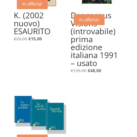
In offerta!
K. (2002
Dangerous
In offerta!
nuovo)
Visions –
ESAURITO
(introvabile)
prima
Il
Il
€
26,00
€
15,00
edizione
prezzo
prezzo
originale
attuale
italiana 1991
era:
è:
– usato
€26,00.
€15,00.
Il
Il
€
135,00
€
48,00
prezzo
prezzo
originale
attuale
era:
è:
€135,00.
€48,00.