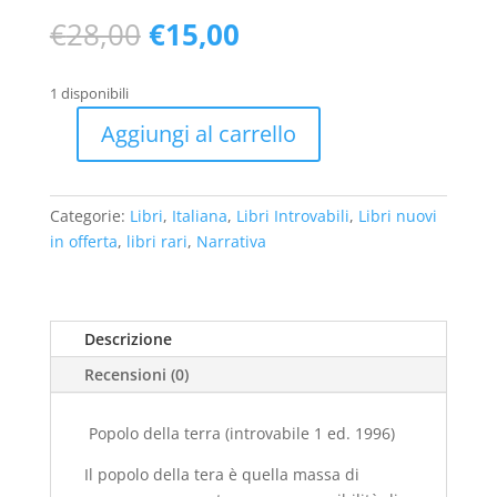
Il
Il
€
28,00
€
15,00
prezzo
prezzo
originale
attuale
1 disponibili
era:
è:
€28,00.
€15,00.
Aggiungi al carrello
Popolo
della
terra
Categorie:
Libri
,
Italiana
,
Libri Introvabili
,
Libri nuovi
(introvabile
in offerta
,
libri rari
,
Narrativa
1
ed.
1996)
quantità
Descrizione
Recensioni (0)
Popolo della terra (introvabile 1 ed. 1996)
Il popolo della tera è quella massa di