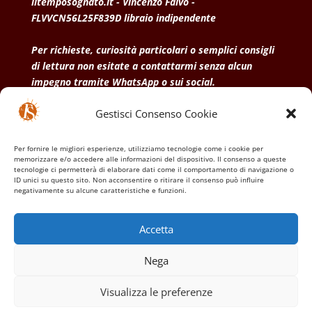
iltemposognato.it - Vincenzo Falvo -
FLVVCN56L25F839D libraio indipendente
Per richieste, curiosità particolari o semplici consigli
di lettura non esitate a contattarmi senza alcun
impegno tramite WhatsApp o sui social.
Gestisci Consenso Cookie
• Condizioni generali di vendita
• Privacy Policy
•
Politica dei cookies
Per fornire le migliori esperienze, utilizziamo tecnologie come i cookie per
memorizzare e/o accedere alle informazioni del dispositivo. Il consenso a queste
tecnologie ci permetterà di elaborare dati come il comportamento di navigazione o
ID unici su questo sito. Non acconsentire o ritirare il consenso può influire
negativamente su alcune caratteristiche e funzioni.
Accetta
Nega
Visualizza le preferenze