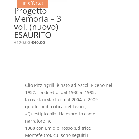
In offerta!
Progetto
Memoria – 3
vol. (nuovo)
ESAURITO
Il
Il
€
120,00
€
40,00
prezzo
prezzo
originale
attuale
era:
è:
€120,00.
€40,00.
Clio Pizzingrilli è nato ad Ascoli Piceno nel
1952. Ha diretto, dal 1980 al 1995,
la rivista «Marka»; dal 2004 al 2009, i
quaderni di critica del lavoro,
«Questipiccoli». Ha esordito come
narratore nel
1988 con Emidio Rosso (Editrice
Montefeltro), cui sono seguiti I