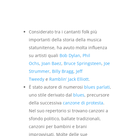
originale
attuale
era:
è:
€25,00.
€10,00.
Considerato tra i cantanti folk più
importanti della storia della musica
statunitense, ha avuto molta influenza
su artisti quali
Bob Dylan
,
Phil
Ochs
,
Joan Baez
,
Bruce Springsteen
,
Joe
Strummer
,
Billy Bragg
,
Jeff
Tweedy
e
Ramblin’ Jack Elliott
.
È stato autore di numerosi
blues parlati
,
uno stile derivato dal
blues
, precursore
della successiva
canzone di protesta
.
Nel suo repertorio si trovano canzoni a
sfondo politico, ballate tradizionali,
canzoni per bambini e brani
improvvisati. Molte delle sue