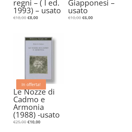
regni – ( I ed.
Giapponesi –
1993) – usato
usato
Il
Il
Il
Il
€
18,00
€
8,00
€
10,00
€
6,00
prezzo
prezzo
prezzo
prezzo
originale
attuale
originale
attuale
era:
è:
era:
è:
€18,00.
€8,00.
€10,00.
€6,00.
In offerta!
Le Nozze di
Cadmo e
Armonia
(1988) -usato
Il
Il
€
25,00
€
10,00
prezzo
prezzo