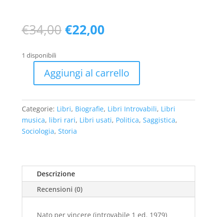
Il
Il
€
34,00
€
22,00
prezzo
prezzo
originale
attuale
1 disponibili
era:
è:
€34,00.
€22,00.
Aggiungi al carrello
Nato
per
vincere
Categorie:
Libri
,
Biografie
,
Libri Introvabili
,
Libri
(introvabile
musica
,
libri rari
,
Libri usati
,
Politica
,
Saggistica
,
1
Sociologia
,
Storia
ed.
1979)
-
usato
Descrizione
quantità
Recensioni (0)
Nato per vincere (introvabile 1 ed. 1979)