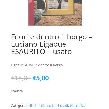
Fuori e dentro il borgo –
Luciano Ligabue
ESAURITO – usato
Ligabue -Fuori e dentro il borgo
Il
Il
€
16,00
€
5,00
prezzo
prezzo
originale
attuale
Esaurito
era:
è:
€16,00.
€5,00.
Categorie:
Libri
,
Italiana
,
Libri usati
,
Narrativa