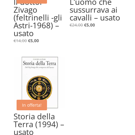
Il dottor
L’uomo che
Zivago
sussurrava ai
(feltrinelli -gli
cavalli – usato
Astri-1968) –
Il
Il
€
24,00
€
5,00
usato
prezzo
prezzo
originale
attuale
Il
Il
€
14,00
€
5,00
era:
è:
prezzo
prezzo
€24,00.
€5,00.
originale
attuale
era:
è:
€14,00.
€5,00.
In offerta!
Storia della
Terra (1994) –
usato