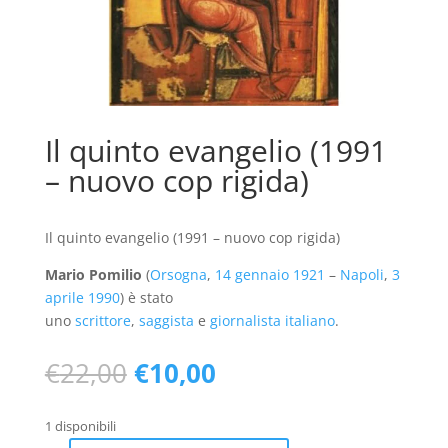
Il quinto evangelio (1991
– nuovo cop rigida)
Il quinto evangelio (1991 – nuovo cop rigida)
Mario Pomilio
(
Orsogna
,
14 gennaio
1921
–
Napoli
,
3
aprile
1990
) è stato
uno
scrittore
,
saggista
e
giornalista
italiano
.
Il
Il
€
22,00
€
10,00
prezzo
prezzo
originale
attuale
1 disponibili
era:
è: