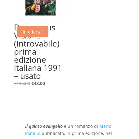
Dangerous
In offerta!
Visions –
(introvabile)
prima
edizione
italiana 1991
– usato
Il
Il
€
135,00
€
48,00
prezzo
prezzo
originale
attuale
era:
è:
€135,00.
€48,00.
Il quinto evangelio
è un romanzo di
Mario
Pomilio
pubblicato, in prima edizione, nel