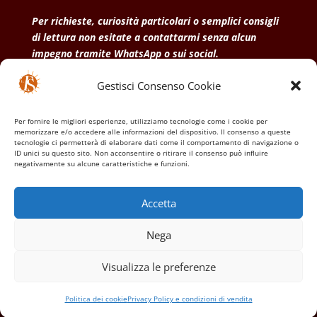
Per richieste, curiosità particolari o semplici consigli
di lettura non esitate a contattarmi senza alcun
impegno tramite WhatsApp o sui social.
Gestisci Consenso Cookie
• Condizioni generali di vendita
• Privacy Policy
•
Politica dei cookies
Per fornire le migliori esperienze, utilizziamo tecnologie come i cookie per
memorizzare e/o accedere alle informazioni del dispositivo. Il consenso a queste
tecnologie ci permetterà di elaborare dati come il comportamento di navigazione o
ID unici su questo sito. Non acconsentire o ritirare il consenso può influire
negativamente su alcune caratteristiche e funzioni.
Accetta
Nega
Visualizza le preferenze
Politica dei cookie
Privacy Policy e condizioni di vendita