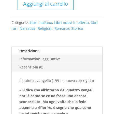
€22,00.
€10,00.
Aggiungi al carrello
Il
quinto
evangelio
Categorie:
Libri
,
Italiana
,
Libri nuovi in offerta
,
libri
(1991
rari
,
Narrativa
,
Religioni
,
Romanzo Storico
-
nuovo
cop
rigida)
Descrizione
quantità
Informazioni aggiuntive
Recensioni (0)
Il quinto evangelio (1991 - nuovo cop rigida)
«Si dice che all'interno dei quattro vangeli
noti è come se ce ne fosse uno ancora
sconosciuto. Ma ogni volta che la fede
accenna a rifiorire, è segno che qualcuno
ha intravisto quel vangelo.»