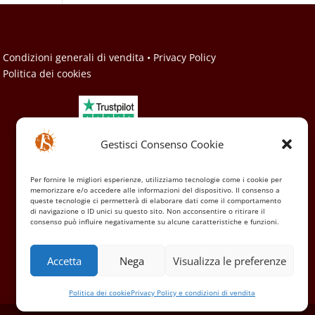
• Condizioni generali di vendita
• Privacy Policy
• Politica dei cookies
Gestisci Consenso Cookie
Per fornire le migliori esperienze, utilizziamo tecnologie come i cookie per
memorizzare e/o accedere alle informazioni del dispositivo. Il consenso a
queste tecnologie ci permetterà di elaborare dati come il comportamento
di navigazione o ID unici su questo sito. Non acconsentire o ritirare il
consenso può influire negativamente su alcune caratteristiche e funzioni.
Accetta
Nega
Visualizza le preferenze
Politica dei cookie
Privacy Policy e condizioni di vendita