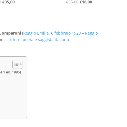
Il
Il
Il
Il
0
€
35,00
€
35,00
€
18,00
prezzo
prezzo
prezzo
prezzo
originale
attuale
originale
attuale
era:
è:
era:
è:
€45,00.
€35,00.
€35,00.
€18,00.
 Comparoni
(
Reggio Emilia
,
6 febbraio
1920
–
Reggio
uno
scrittore
,
poeta
e
saggista
italiano
.
e 1 ed. 1995)