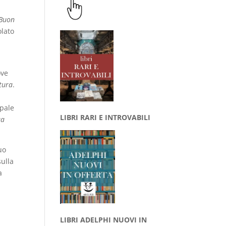
 Buon
olato
ove
tura
.
ipale
LIBRI RARI E INTROVABILI
ua
uo
ulla
a
LIBRI ADELPHI NUOVI IN