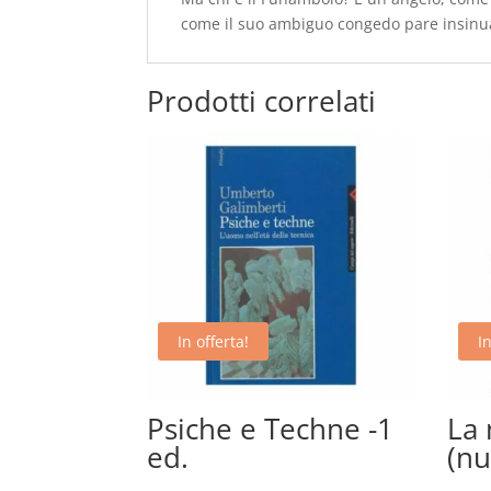
come il suo ambiguo congedo pare insinu
Prodotti correlati
In offerta!
In
Psiche e Techne -1
La 
ed.
(n