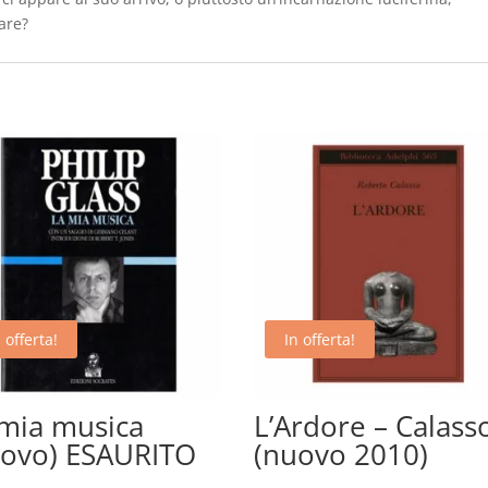
are?
 offerta!
In offerta!
mia musica
L’Ardore – Calass
uovo) ESAURITO
(nuovo 2010)