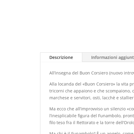
Descrizione
Informazioni aggiunt
All’insegna del Buon Corsiero (nuovo intro
Alla locanda del «Buon Corsiero» la vita 
tricorni che appaiono e che scompaiono, 
marchese e servitori, osti, lacchè e stallier
Ma ecco che all’improvviso un silenzio «co
l’inesplicabile figura del Funambolo, pron
filo teso fra il Rettorato e la torre dell’Orol
Ma chi è il Funambolo? È un angelo, come c