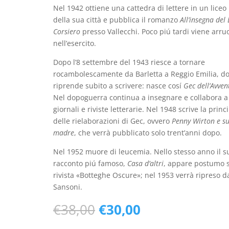
Nel 1942 ottiene una cattedra di lettere in un liceo
della sua città e pubblica il romanzo
All’insegna del
Corsiero
presso Vallecchi. Poco piú tardi viene arru
nell’esercito.
Dopo l’8 settembre del 1943 riesce a tornare
rocambolescamente da Barletta a Reggio Emilia, d
riprende subito a scrivere: nasce cosí
Gec dell’Avven
Nel dopoguerra continua a insegnare e collabora a
giornali e riviste letterarie. Nel 1948 scrive la princ
delle rielaborazioni di Gec, ovvero
Penny Wirton e s
madre
, che verrà pubblicato solo trent’anni dopo.
Nel 1952 muore di leucemia. Nello stesso anno il s
racconto piú famoso,
Casa d’altri
, appare postumo s
rivista «Botteghe Oscure»; nel 1953 verrà ripreso d
Sansoni.
Il
Il
€
38,00
€
30,00
prezzo
prezzo