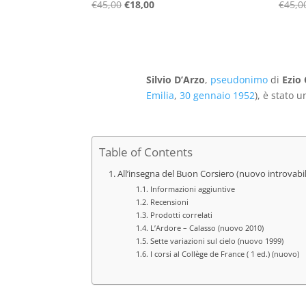
Il
Il
€
45,00
€
18,00
€
45,0
prezzo
prezzo
originale
attuale
era:
è:
€45,00.
€18,00.
Silvio D’Arzo
,
pseudonimo
di
Ezio
Emilia
,
30 gennaio
1952
), è stato 
Table of Contents
All’insegna del Buon Corsiero (nuovo introvabil
Informazioni aggiuntive
Recensioni
Prodotti correlati
L’Ardore – Calasso (nuovo 2010)
Sette variazioni sul cielo (nuovo 1999)
I corsi al Collège de France ( 1 ed.) (nuovo)