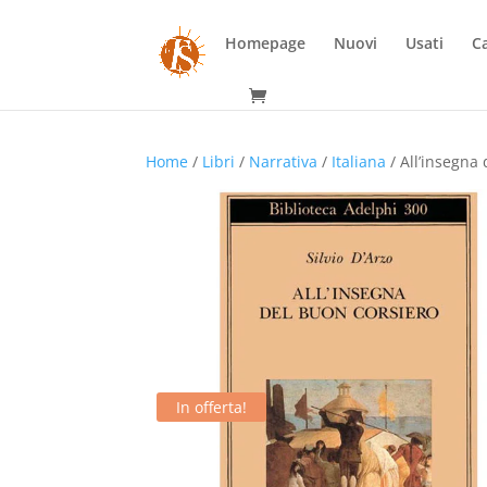
Homepage
Nuovi
Usati
Ca
Home
/
Libri
/
Narrativa
/
Italiana
/ All’insegna
In offerta!