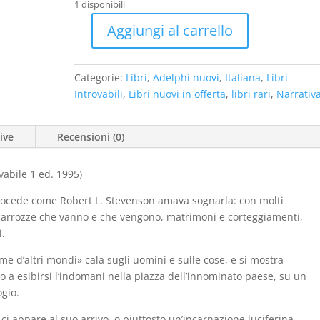
originale
attuale
1 disponibili
era:
è:
Aggiungi al carrello
€38,00.
€30,00.
All’insegna
del
Buon
Categorie:
Libri
,
Adelphi nuovi
,
Italiana
,
Libri
Corsiero
Introvabili
,
Libri nuovi in offerta
,
libri rari
,
Narrativ
(nuovo
introvabile
ive
Recensioni (0)
1
ed.
1995)
vabile 1 ed. 1995)
quantità
procede come Robert L. Stevenson amava sognarla: con molti
carrozze che vanno e che vengono, matrimoni e corteggiamenti,
i.
me d’altri mondi» cala sugli uomini e sulle cose, e si mostra
to a esibirsi l’indomani nella piazza dell’innominato paese, su un
ogio.
i appare al suo arrivo, o piuttosto un’incarnazione luciferina,