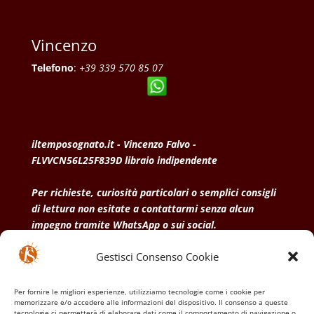
Vincenzo
Telefono
:
+39 339 570 85 07
iltemposognato.it - Vincenzo Falvo -
FLVVCN56L25F839D libraio indipendente
Per richieste, curiosità particolari o semplici consigli
di lettura non esitate a contattarmi senza alcun
impegno tramite WhatsApp o sui social.
Gestisci Consenso Cookie
• Condizioni generali di vendita
• Privacy Policy
•
Politica dei cookies
Per fornire le migliori esperienze, utilizziamo tecnologie come i cookie per
memorizzare e/o accedere alle informazioni del dispositivo. Il consenso a queste
tecnologie ci permetterà di elaborare dati come il comportamento di navigazione o