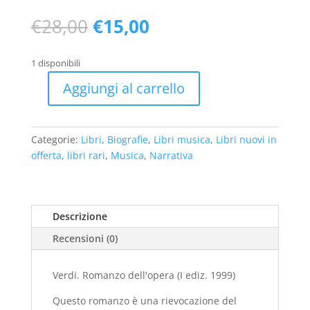
Il
Il
€
28,00
€
15,00
prezzo
prezzo
originale
attuale
1 disponibili
era:
è:
€28,00.
€15,00.
Aggiungi al carrello
Verdi.
Romanzo
dell'opera
Categorie:
Libri
,
Biografie
,
Libri musica
,
Libri nuovi in
(I
offerta
,
libri rari
,
Musica
,
Narrativa
ediz.
1999-
nuovo)
quantità
Descrizione
Recensioni (0)
Verdi. Romanzo dell'opera (I ediz. 1999)
Questo romanzo è una rievocazione del