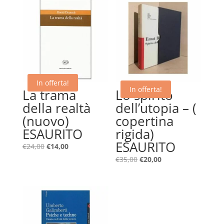
In offerta!
In offerta!
La trama
Lo spirito
della realtà
dell’utopia – (
(nuovo)
copertina
ESAURITO
rigida)
ESAURITO
Il
Il
€
24,00
€
14,00
prezzo
prezzo
Il
Il
€
35,00
€
20,00
originale
attuale
prezzo
prezzo
era:
è:
originale
attuale
€24,00.
€14,00.
era:
è:
€35,00.
€20,00.