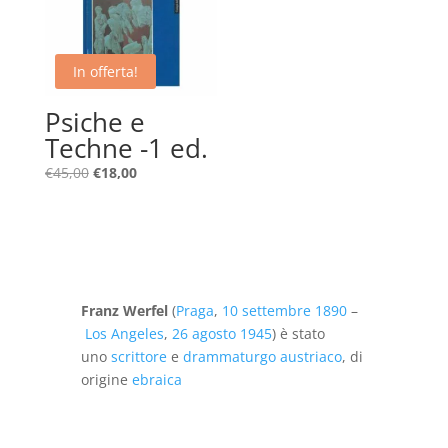
In offerta!
Psiche e
Techne -1 ed.
Il
Il
€
45,00
€
18,00
prezzo
prezzo
originale
attuale
era:
è:
€45,00.
€18,00.
Franz Werfel
(
Praga
,
10 settembre
1890
–
Los Angeles
,
26 agosto
1945
) è stato
uno
scrittore
e
drammaturgo
austriaco
, di
origine
ebraica