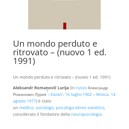
Un mondo perduto e
ritrovato – (nuovo 1 ed.
1991)
Un mondo perduto e ritrovato – (nuovo 1 ed. 1991)
Aleksandr Romanovič Lurija
(in
russo
Александр
?
Романович Лурия
;
Kazan’
,
16 luglio
1902
–
Mosca
,
14
agosto
1977
) è stato
un
medico
,
sociologo
,
psicologo
ebreo
sovietico
,
considerato il fondatore della
neuropsicologia
.