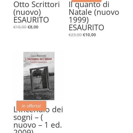
Otto Scrittori
Il quanto di
(nuovo)
Natale (nuovo
ESAURITO
1999)
ESAURITO
Il
Il
€
18,00
€
8,00
prezzo
prezzo
Il
Il
€
23,00
€
10,00
originale
attuale
prezzo
prezzo
era:
è:
originale
attuale
€18,00.
€8,00.
era:
è:
€23,00.
€10,00.
In offerta!
L’incendio dei
sogni – (
nuovo – 1 ed.
2009)