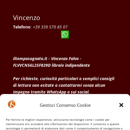
Vincenzo
Telefono
:
+39 339 570 85 07
iltemposognato.it - Vincenzo Falvo -
FLVVCN56L25F839D libraio indipendente
Per richieste, curiosità particolari o semplici consigli
di lettura non esitate a contattarmi senza alcun
impegno tramite WhatsApp o sui social.
Gestisci Consenso Cookie
• Condizioni generali di vendita
• Privacy Policy
•
Politica dei cookies
Per fornire le migliori esperienze, utilizziamo tecnologie come i cookie per
memorizzare e/o accedere alle informazioni del dispositivo. Il consenso a queste
tecnologie ci permetterà di elaborare dati come il comportamento di navigazione o