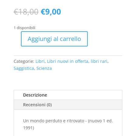
Il
Il
€
18,00
€
9,00
prezzo
prezzo
originale
attuale
1 disponibili
era:
è:
€18,00.
€9,00.
Aggiungi al carrello
Un
mondo
perduto
Categorie:
Libri
,
Libri nuovi in offerta
,
libri rari
,
e
Saggistica
,
Scienza
ritrovato
-
(nuovo
1
Descrizione
ed.
Recensioni (0)
1991)
quantità
Un mondo perduto e ritrovato - (nuovo 1 ed.
1991)