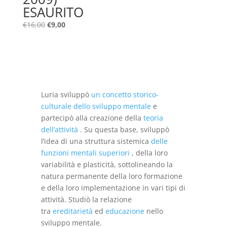
ESAURITO
Il
Il
€
16,00
€
9,00
prezzo
prezzo
originale
attuale
era:
è:
€16,00.
€9,00.
Luria sviluppò
un concetto storico-
culturale dello sviluppo mentale
e
partecipò alla creazione della
teoria
dell’attività
. Su questa base, sviluppò
l’idea di una struttura sistemica
delle
funzioni mentali superiori
, della loro
variabilità e plasticità, sottolineando la
natura permanente della loro formazione
e della loro implementazione in vari tipi di
attività. Studiò la relazione
tra
ereditarietà
ed
educazione
nello
sviluppo mentale.