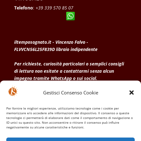
Telefono
:
+39 339 570 85 07
iltemposognato.it - Vincenzo Falvo -
FLVVCN56L25F839D libraio indipendente
Per richieste, curiosità particolari o semplici consigli
di lettura non esitate a contattarmi senza alcun
impegno tramite WhatsApp o sui social.
Gestisci Consenso Cookie
• Condizioni generali di vendita
• Privacy Policy
•
Politica dei cookies
Per fornire le migliori esperienze, utilizziamo tecnologie come i cookie per
memorizzare e/o accedere alle informazioni del dispositivo. Il consenso a queste
tecnologie ci permetterà di elaborare dati come il comportamento di navigazione o
ID unici su questo sito. Non acconsentire o ritirare il consenso può influire
negativamente su alcune caratteristiche e funzioni.