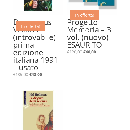
In offerta!
Dangerous
Progetto
In offerta!
Visions –
Memoria – 3
(introvabile)
vol. (nuovo)
prima
ESAURITO
edizione
Il
Il
€
120,00
€
40,00
italiana 1991
prezzo
prezzo
– usato
originale
attuale
era:
è:
Il
Il
€
135,00
€
48,00
€120,00.
€40,00.
prezzo
prezzo
originale
attuale
era:
è:
€135,00.
€48,00.