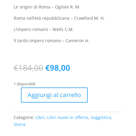
Le origini di Roma – Ogilvie R. M.
Roma nell’età repubblicana – Crawford M. H.
L’impero romano – Wells C.M.
Il tardo impero romano – Cameron A.
Il
Il
€
184,00
€
98,00
prezzo
prezzo
originale
attuale
1 disponibili
era:
è:
€184,00.
€98,00.
Aggiungi al carrello
Storia
del
mondio
Categorie:
Libri
,
Libri nuovi in offerta
,
Saggistica
,
antico
Storia
-
Roma