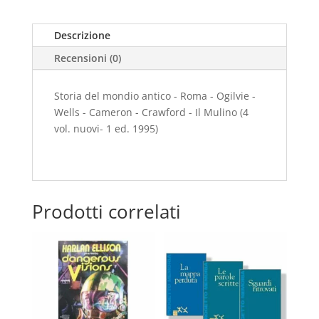
-
Ogilvie
Descrizione
-
Recensioni (0)
Wells
-
Cameron
Storia del mondio antico - Roma - Ogilvie -
-
Wells - Cameron - Crawford - Il Mulino (4
Crawford
vol. nuovi- 1 ed. 1995)
-
Il
Mulino
(4
Prodotti correlati
vol.
nuovi-
1
ed.
1995)
quantità