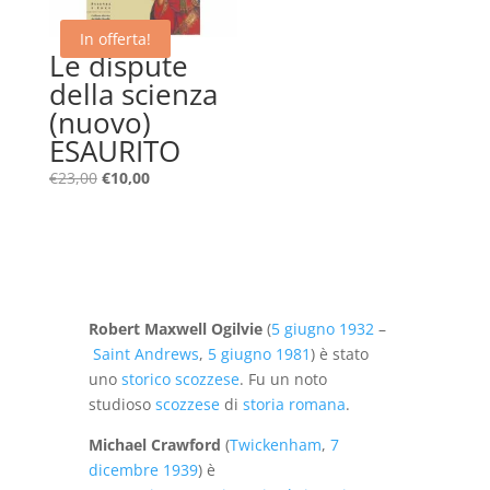
In offerta!
Le dispute
della scienza
(nuovo)
ESAURITO
Il
Il
€
23,00
€
10,00
prezzo
prezzo
originale
attuale
era:
è:
€23,00.
€10,00.
Robert Maxwell Ogilvie
(
5 giugno
1932
–
Saint Andrews
,
5 giugno
1981
) è stato
uno
storico
scozzese
. Fu un noto
studioso
scozzese
di
storia romana
.
Michael Crawford
(
Twickenham
,
7
dicembre
1939
) è