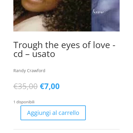
Trough the eyes of love -
cd – usato
Randy Crawford
Il
Il
€
35,00
€
7,00
prezzo
prezzo
originale
attuale
1 disponibili
era:
è:
€35,00.
€7,00.
Aggiungi al carrello
Trough
the
eyes