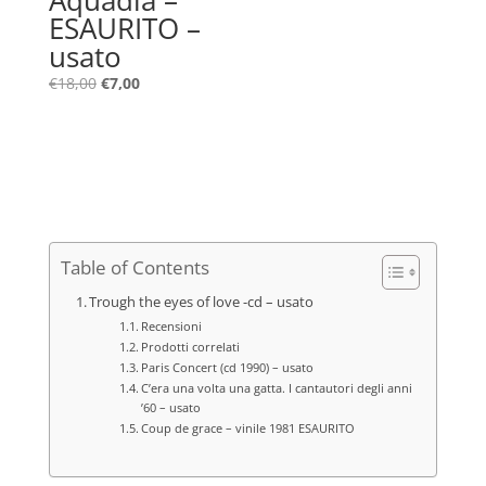
ESAURITO –
usato
Il
Il
€
18,00
€
7,00
prezzo
prezzo
originale
attuale
era:
è:
€18,00.
€7,00.
Table of Contents
Trough the eyes of love -cd – usato
Recensioni
Prodotti correlati
Paris Concert (cd 1990) – usato
C’era una volta una gatta. I cantautori degli anni
’60 – usato
Coup de grace – vinile 1981 ESAURITO