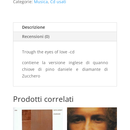
Categorie:
Musica
,
Cd usati
of
love
-
cd
Descrizione
-
Recensioni (0)
usato
quantità
Trough the eyes of love -cd
contiene la versione inglese di quanno
chiove di pino daniele e diamante di
Zucchero
Prodotti correlati