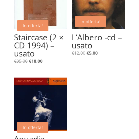
In offerta!
In offerta!
Staircase (2 ×
L’Albero -cd –
CD 1994) –
usato
usato
Il
Il
€
12,00
€
5,00
prezzo
prezzo
Il
Il
€
35,00
€
18,00
originale
attuale
prezzo
prezzo
era:
è:
originale
attuale
€12,00.
€5,00.
era:
è:
€35,00.
€18,00.
In offerta!
Aquadia –