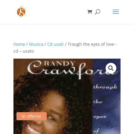
Home
/
Musica
/
Cd usati
/ Trough the eyes of love -
cd – usato
In offerta!