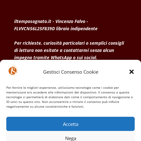
iltemposognato.it - Vincenzo Falvo -
FLVVCN56L25F839D libraio indipendente
Per richieste, curiosità particolari o semplici consigli
di lettura non esitate a contattarmi senza alcun
impegno tramite WhatsApp o sui social.
Gestisci Consenso Cookie
• Condizioni generali di vendita
• Privacy Policy
•
Politica dei cookies
Per fornire le migliori esperienze, utilizziamo tecnologie come i cookie per
memorizzare e/o accedere alle informazioni del dispositivo. Il consenso a queste
tecnologie ci permetterà di elaborare dati come il comportamento di navigazione o
ID unici su questo sito. Non acconsentire o ritirare il consenso può influire
negativamente su alcune caratteristiche e funzioni.
Accetta
Nega