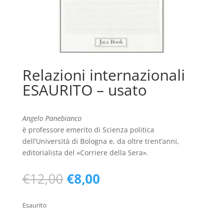
Relazioni internazionali
ESAURITO – usato
Angelo Panebianco
è professore emerito di Scienza politica
dell’Università di Bologna e, da oltre trent’anni,
editorialista del «Corriere della Sera».
Il
Il
€
12,00
€
8,00
prezzo
prezzo
originale
attuale
Esaurito
era:
è: