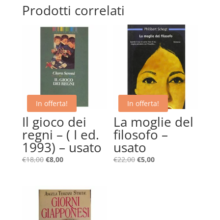
Prodotti correlati
In offerta!
In offerta!
Il gioco dei
La moglie del
regni – ( I ed.
filosofo –
1993) – usato
usato
Il
Il
Il
Il
€
18,00
€
8,00
€
22,00
€
5,00
prezzo
prezzo
prezzo
prezzo
originale
attuale
originale
attuale
era:
è:
era:
è:
€18,00.
€8,00.
€22,00.
€5,00.