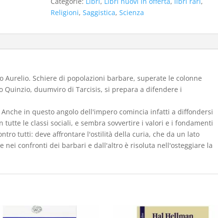
Categorie:
Libri
,
Libri nuovi in offerta
,
libri rari
,
nella
Religioni
,
Saggistica
,
Scienza
brezza
della
sera
(2005
nuovo)
quantità
o Aurelio. Schiere di popolazioni barbare, superate le colonne
io Quinzio, duumviro di Tarcisis, si prepara a difendere i
 Anche in questo angolo dell'impero comincia infatti a diffondersi
 tutte le classi sociali, e sembra sovvertire i valori e i fondamenti
ntro tutti: deve affrontare l'ostilità della curia, che da un lato
ei confronti dei barbari e dall'altro è risoluta nell'osteggiare la