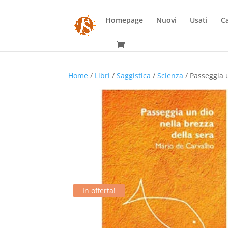
Homepage
Nuovi
Usati
Ca
Home
/
Libri
/
Saggistica
/
Scienza
/ Passeggia 
In offerta!