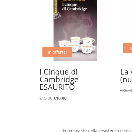
In
In offerta!
I Cinque di
La 
Cambridge
(n
ESAURITO
€
35,0
Il
Il
€
15,00
€
10,00
prezzo
prezzo
originale
attuale
era:
è:
€15,00.
€10,00.
Fu coinvolto nella resistenza contro