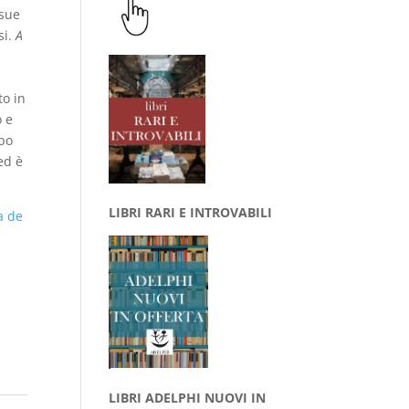
 sue
si.
A
to in
o e
mpo
ed è
LIBRI RARI E INTROVABILI
a de
LIBRI ADELPHI NUOVI IN