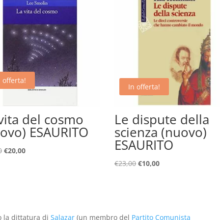
 offerta!
In offerta!
vita del cosmo
Le dispute della
uovo) ESAURITO
scienza (nuovo)
ESAURITO
Il
Il
0
€
20,00
prezzo
prezzo
Il
Il
€
23,00
€
10,00
originale
attuale
prezzo
prezzo
era:
è:
originale
attuale
€35,00.
€20,00.
era:
è:
€23,00.
€10,00.
 la dittatura di
Salazar
(un membro del
Partito Comunista