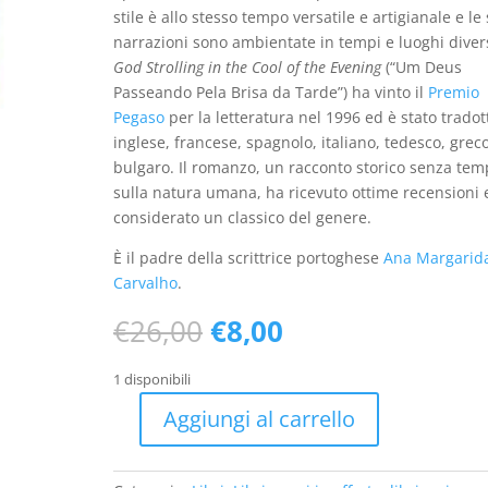
stile è allo stesso tempo versatile e artigianale e le
narrazioni sono ambientate in tempi e luoghi diver
God Strolling in the Cool of the Evening
(“Um Deus
Passeando Pela Brisa da Tarde”) ha vinto il
Premio
Pegaso
per la letteratura nel 1996 ed è stato tradot
inglese, francese, spagnolo, italiano, tedesco, grec
bulgaro. Il romanzo, un racconto storico senza te
sulla natura umana, ha ricevuto ottime recensioni 
considerato un classico del genere.
È il padre della scrittrice portoghese
Ana Margarid
Carvalho
.
Il
Il
€
26,00
€
8,00
prezzo
prezzo
originale
attuale
1 disponibili
era:
è:
Aggiungi al carrello
€26,00.
€8,00.
Passeggia
un
dio