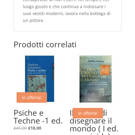
luogo giusto e che continua a indossare i
suoi vestiti moderni, lavora nella bottega di
un pittore.
Prodotti correlati
In offerta!
Psiche e
Il sogno di
In offerta!
Techne -1 ed.
disegnare il
mondo ( I ed.
Il
Il
€
45,00
€
18,00
prezzo
prezzo