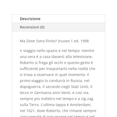
1
ed.
1998
Descrizione
cop.
Recensioni (0)
rigida)
quantità
Ma Dove Sono Finito? (nuovo 1 ed. 1998
n viaggio nello spazio e nel tempo: mentre
una sera è a casa davanti alla televisione,
Roberto si frega gli occhi e questo gesto è
sufficiente per trasportarlo nella realtà che
si trova a osservare in quel momento. Il
primo viaggio lo condurrà in Russia, nel
dopoguerra, il secondo negli Stati Uniti, il
terzo in Germania anni Venti, e così via,
sempre più indietro nel tempo e a zig-zag
sulla Terra. L'ultima tappa è Amsterdam,
nel 1621, dove Roberto, che rimane sempre
consapevole di non essere nel tempo e nel