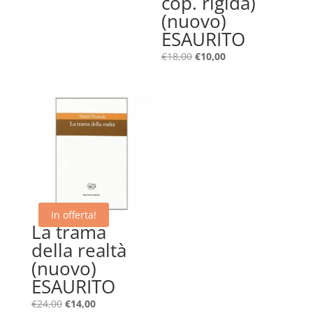
cop. rigida)
originale
attuale
(nuovo)
era:
è:
ESAURITO
€45,00.
€18,00.
Il
Il
€
18,00
€
10,00
prezzo
prezzo
originale
attuale
era:
è:
€18,00.
€10,00.
In offerta!
La trama
della realtà
(nuovo)
ESAURITO
Il
Il
€
24,00
€
14,00