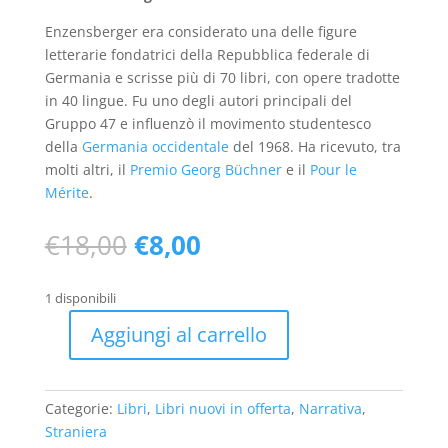
Enzensberger era considerato una delle figure
letterarie fondatrici della Repubblica federale di
Germania e scrisse più di 70 libri, con opere tradotte
in 40 lingue. Fu uno degli autori principali del
Gruppo 47 e influenzò il movimento studentesco
della
Germania occidentale
del 1968. Ha ricevuto, tra
molti altri, il
Premio Georg Büchner
e il
Pour le
Mérite
.
Il
Il
€
18,00
€
8,00
prezzo
prezzo
originale
attuale
1 disponibili
era:
è:
€18,00.
€8,00.
Aggiungi al carrello
Ma
Dove
Sono
Categorie:
Libri
,
Libri nuovi in offerta
,
Narrativa
,
Finito?
Straniera
(nuovo