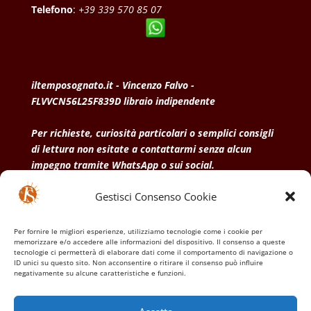
Telefono
:
+39 339 570 85 07
iltemposognato.it - Vincenzo Falvo -
FLVVCN56L25F839D libraio indipendente
Per richieste, curiosità particolari o semplici consigli
di lettura non esitate a contattarmi senza alcun
impegno tramite WhatsApp o sui social.
Gestisci Consenso Cookie
• Condizioni generali di vendita
• Privacy Policy
•
Politica dei cookies
Per fornire le migliori esperienze, utilizziamo tecnologie come i cookie per
memorizzare e/o accedere alle informazioni del dispositivo. Il consenso a queste
tecnologie ci permetterà di elaborare dati come il comportamento di navigazione o
ID unici su questo sito. Non acconsentire o ritirare il consenso può influire
negativamente su alcune caratteristiche e funzioni.