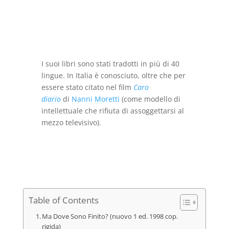
prezzo
prezzo
originale
attuale
era:
è:
€24,00.
€14,00.
I suoi libri sono stati tradotti in più di 40
lingue. In Italia è conosciuto, oltre che per
essere stato citato nel film
Caro
diario
di
Nanni Moretti
(come modello di
intellettuale che rifiuta di assoggettarsi al
mezzo televisivo).
Table of Contents
Ma Dove Sono Finito? (nuovo 1 ed. 1998 cop.
rigida)