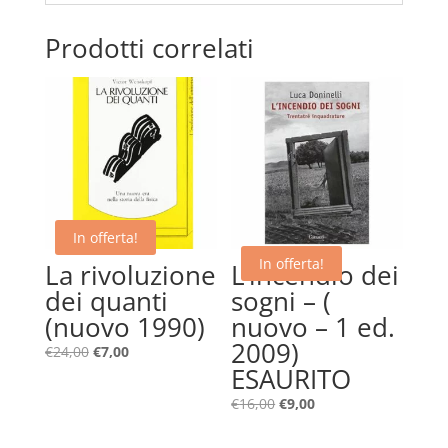
Prodotti correlati
In offerta!
In offerta!
La rivoluzione
L’incendio dei
dei quanti
sogni – (
(nuovo 1990)
nuovo – 1 ed.
2009)
Il
Il
€
24,00
€
7,00
ESAURITO
prezzo
prezzo
originale
attuale
Il
Il
€
16,00
€
9,00
era:
è:
prezzo
prezzo
€24,00.
€7,00.