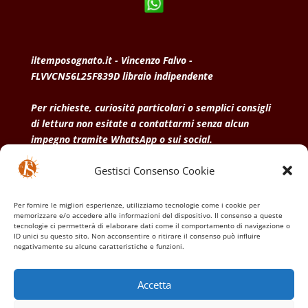
iltemposognato.it - Vincenzo Falvo -
FLVVCN56L25F839D libraio indipendente
Per richieste, curiosità particolari o semplici consigli
di lettura non esitate a contattarmi senza alcun
impegno tramite WhatsApp o sui social.
Gestisci Consenso Cookie
• Condizioni generali di vendita
• Privacy Policy
•
Politica dei cookies
Per fornire le migliori esperienze, utilizziamo tecnologie come i cookie per
memorizzare e/o accedere alle informazioni del dispositivo. Il consenso a queste
tecnologie ci permetterà di elaborare dati come il comportamento di navigazione o
ID unici su questo sito. Non acconsentire o ritirare il consenso può influire
negativamente su alcune caratteristiche e funzioni.
Accetta