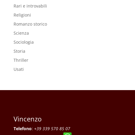
Rari e introvabili
Religioni
Romanzo storico
Scienza
Sociologia
Storia
Thriller
Usati
Vincenzo
Telefono
:
+39 339 570 85 07