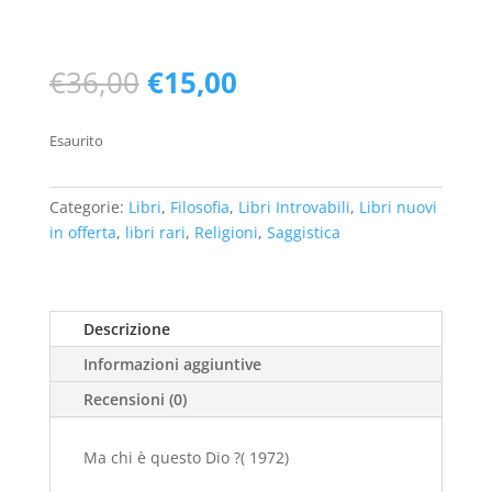
Il
Il
€
36,00
€
15,00
prezzo
prezzo
originale
attuale
Esaurito
era:
è:
€36,00.
€15,00.
Categorie:
Libri
,
Filosofia
,
Libri Introvabili
,
Libri nuovi
in offerta
,
libri rari
,
Religioni
,
Saggistica
Descrizione
Informazioni aggiuntive
Recensioni (0)
Ma chi è questo Dio ?( 1972)