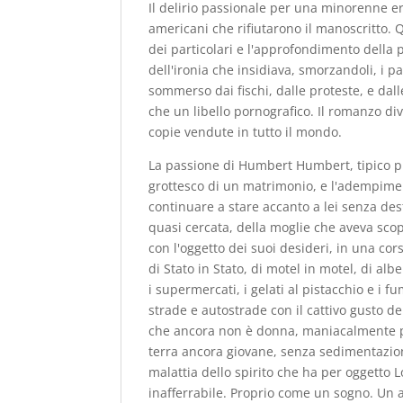
Il delirio passionale per una minorenne e
americani che rifiutarono il manoscritto. 
dei particolari e l'approfondimento della 
dell'ironia che insidiava, smorzandoli, i p
sommerso dai fischi, dalle proteste, e da
che un libello pornografico. Il romanzo div
copie vendute in tutto il mondo.
La passione di Humbert Humbert, tipico pr
grottesco di un matrimonio, e l'adempiment
continuare a stare accanto a lei senza des
quasi cercata, della moglie che aveva scop
con l'oggetto dei suoi desideri, in una co
di Stato in Stato, di motel in motel, di albe
i supermercati, i gelati al pistacchio e i fum
strade e autostrade con il cattivo gusto 
che ancora non è donna, maniacalmente per
terra ancora giovane, senza sedimentazion
malattia dello spirito che ha per oggetto 
inafferrabile. Proprio come un sogno. Un 