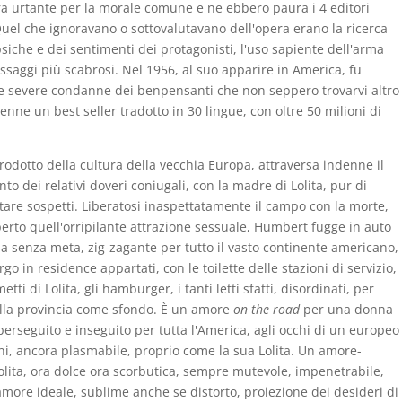
ra urtante per la morale comune e ne ebbero paura i 4 editori
Quel che ignoravano o sottovalutavano dell'opera erano la ricerca
psiche e dei sentimenti dei protagonisti, l'uso sapiente dell'arma
assaggi più scabrosi. Nel 1956, al suo apparire in America, fu
lle severe condanne dei benpensanti che non seppero trovarvi altro
enne un best seller tradotto in 30 lingue, con oltre 50 milioni di
odotto della cultura della vecchia Europa, attraversa indenne il
o dei relativi doveri coniugali, con la madre di Lolita, pur di
tare sospetti. Liberatosi inaspettatamente il campo con la morte,
erto quell'orripilante attrazione sessuale, Humbert fugge in auto
rsa senza meta, zig-zagante per tutto il vasto continente americano,
rgo in residence appartati, con le toilette delle stazioni di servizio,
etti di Lolita, gli hamburger, i tanti letti sfatti, disordinati, per
della provincia come sfondo. È un amore
on the road
per una donna
seguito e inseguito per tutta l'America, agli occhi di un europeo
i, ancora plasmabile, proprio come la sua Lolita. Un amore-
Lolita, ora dolce ora scorbutica, sempre mutevole, impenetrabile,
amore ideale, sublime anche se distorto, proiezione dei desideri di