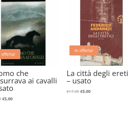
In offerta!
 offerta!
uomo che
La città degli ereti
surrava ai cavalli
– usato
sato
Il
Il
€
17,00
€
5,00
prezzo
prezzo
Il
Il
0
€
5,00
originale
attuale
prezzo
prezzo
era:
è:
originale
attuale
€17,00.
€5,00.
era:
è:
€24,00.
€5,00.