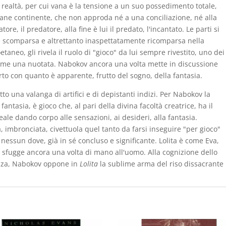
 realtà, per cui vana è la tensione a un suo possedimento totale,
vane continente, che non approda né a una conciliazione, né alla
re, il predatore, alla fine è lui il predato, l'incantato. Le parti si
 scomparsa e altrettanto inaspettatamente ricomparsa nella
neo, gli rivela il ruolo di "gioco" da lui sempre rivestito, uno dei
, come una nuotata. Nabokov ancora una volta mette in discussione
orto con quanto è apparente, frutto del sogno, della fantasia.
to una valanga di artifici e di depistanti indizi. Per Nabokov la
fantasia, è gioco che, al pari della divina facoltà creatrice, ha il
ale dando corpo alle sensazioni, ai desideri, alla fantasia.
a, imbronciata, civettuola quel tanto da farsi inseguire "per gioco"
 nessun dove, già in sé concluso e significante. Lolita è come Eva,
sfugge ancora una volta di mano all'uomo. Alla cognizione dello
enza, Nabokov oppone in
Lolita
la sublime arma del riso dissacrante