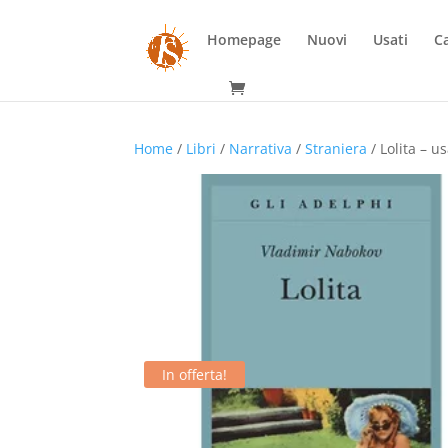
Homepage
Nuovi
Usati
Ca
Home
/
Libri
/
Narrativa
/
Straniera
/ Lolita – u
In offerta!