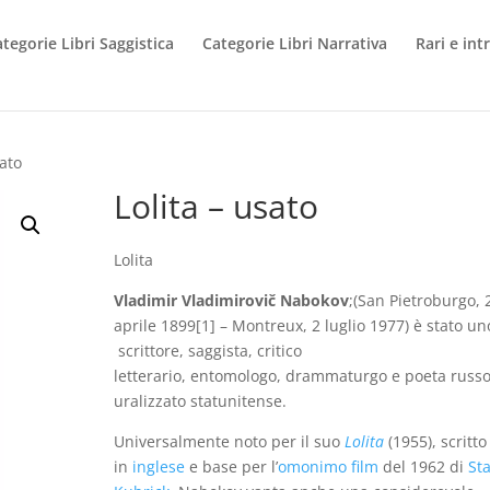
tegorie Libri Saggistica
Categorie Libri Narrativa
Rari e int
sato
Lolita – usato
Lolita
Vladimir Vladimirovič Nabokov
;(San Pietroburgo, 
aprile 1899[1] – Montreux, 2 luglio 1977) è stato un
scrittore, saggista, critico
letterario, entomologo, drammaturgo e poeta russo
uralizzato statunitense.
Universalmente noto per il suo
Lolita
(1955), scritto
in
inglese
e base per l’
omonimo film
del 1962 di
St