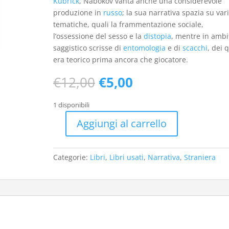
Kubrick
, Nabokov vanta anche una considerevole
produzione in
russo
; la sua narrativa spazia su var
tematiche, quali la frammentazione sociale,
l’ossessione del sesso e la
distopia
, mentre in ambi
saggistico scrisse di
entomologia
e di
scacchi
, dei 
era teorico prima ancora che giocatore.
Il
Il
€
12,00
€
5,00
prezzo
prezzo
originale
attuale
1 disponibili
era:
è:
Aggiungi al carrello
€12,00.
€5,00.
Lolita
-
usato
Categorie:
Libri
,
Libri usati
,
Narrativa
,
Straniera
quantità