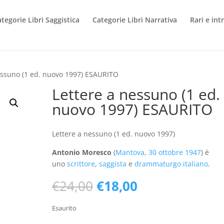
tegorie Libri Saggistica
Categorie Libri Narrativa
Rari e int
essuno (1 ed. nuovo 1997) ESAURITO
Lettere a nessuno (1 ed.
nuovo 1997) ESAURITO
Lettere a nessuno (1 ed. nuovo 1997)
Antonio Moresco
(
Mantova
,
30 ottobre
1947
) è
uno
scrittore
,
saggista
e
drammaturgo
italiano
.
Il
Il
€
24,00
€
18,00
prezzo
prezzo
originale
attuale
Esaurito
era:
è: