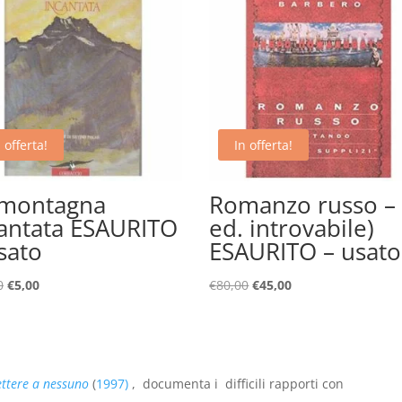
 offerta!
In offerta!
 montagna
Romanzo russo – (
antata ESAURITO
ed. introvabile)
sato
ESAURITO – usato
Il
Il
Il
Il
0
€
5,00
€
80,00
€
45,00
prezzo
prezzo
prezzo
prezzo
originale
attuale
originale
attuale
era:
è:
era:
è:
€28,00.
€5,00.
€80,00.
€45,00.
ettere a nessuno
(
1997)
, documenta i difficili rapporti con