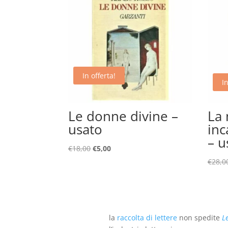
In offerta!
In
Le donne divine –
La
usato
inc
– u
Il
Il
€
18,00
€
5,00
prezzo
prezzo
€
28,0
originale
attuale
era:
è:
€18,00.
€5,00.
la
raccolta di lettere
non spedite
L