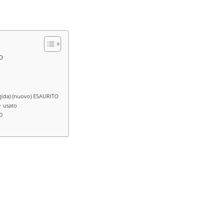
O
rigida) (nuovo) ESAURITO
– usato
TO