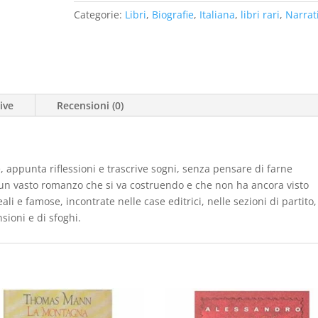
€24,00.
€18,00.
Categorie:
Libri
,
Biografie
,
Italiana
,
libri rari
,
Narrat
ive
Recensioni (0)
re, appunta riflessioni e trascrive sogni, senza pensare di farne
i un vasto romanzo che si va costruendo e che non ha ancora visto
eali e famose, incontrate nelle case editrici, nelle sezioni di partito,
nsioni e di sfoghi.