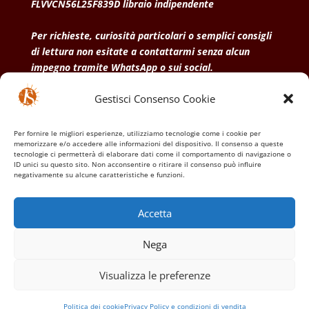
FLVVCN56L25F839D libraio indipendente
Per richieste, curiosità particolari o semplici consigli
di lettura non esitate a contattarmi senza alcun
impegno tramite WhatsApp o sui social.
Gestisci Consenso Cookie
• Condizioni generali di vendita
• Privacy Policy
•
Politica dei cookies
Per fornire le migliori esperienze, utilizziamo tecnologie come i cookie per
memorizzare e/o accedere alle informazioni del dispositivo. Il consenso a queste
tecnologie ci permetterà di elaborare dati come il comportamento di navigazione o
ID unici su questo sito. Non acconsentire o ritirare il consenso può influire
negativamente su alcune caratteristiche e funzioni.
Accetta
Nega
Visualizza le preferenze
Politica dei cookie
Privacy Policy e condizioni di vendita