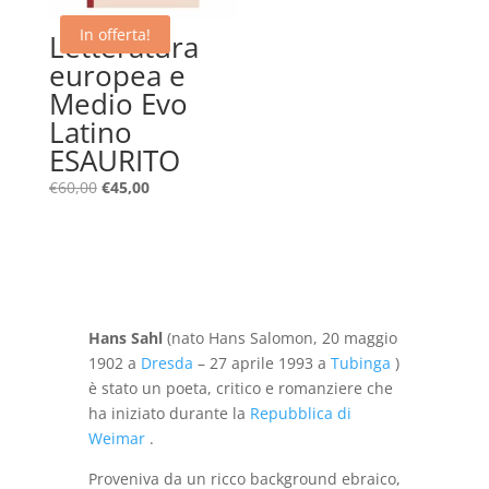
In offerta!
Letteratura
europea e
Medio Evo
Latino
ESAURITO
Il
Il
€
60,00
€
45,00
prezzo
prezzo
originale
attuale
era:
è:
€60,00.
€45,00.
Hans Sahl
(nato Hans Salomon, 20 maggio
1902 a
Dresda
– 27 aprile 1993 a
Tubinga
)
è stato un poeta, critico e romanziere che
ha iniziato durante la
Repubblica di
Weimar
.
Proveniva da un ricco background ebraico,