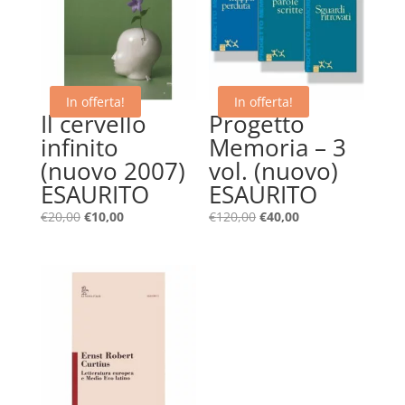
In offerta!
In offerta!
Il cervello
Progetto
infinito
Memoria – 3
(nuovo 2007)
vol. (nuovo)
ESAURITO
ESAURITO
Il
Il
Il
Il
€
20,00
€
10,00
€
120,00
€
40,00
prezzo
prezzo
prezzo
prezzo
originale
attuale
originale
attuale
era:
è:
era:
è:
€20,00.
€10,00.
€120,00.
€40,00.