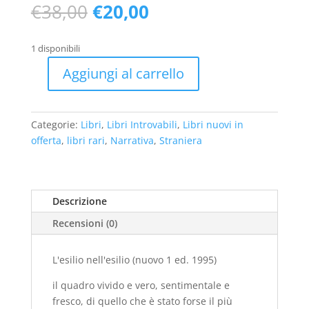
Il
Il
€
38,00
€
20,00
prezzo
prezzo
originale
attuale
1 disponibili
era:
è:
€38,00.
€20,00.
Aggiungi al carrello
L'esilio
nell'esilio
(nuovo
Categorie:
Libri
,
Libri Introvabili
,
Libri nuovi in
1
offerta
,
libri rari
,
Narrativa
,
Straniera
ed.
1995)
quantità
Descrizione
Recensioni (0)
L'esilio nell'esilio (nuovo 1 ed. 1995)
il quadro vivido e vero, sentimentale e
fresco, di quello che è stato forse il più