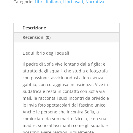
Categorie:
Libri
,
Italiana
,
Libri usati
,
Narrativa
-
usato
quantità
Descrizione
Recensioni (0)
L'equilibrio degli squali
Il padre di Sofia vive lontano dalla figlia: è
attratto dagli squali, che studia e fotografa
con passione, avvicinandosi a loro senza
gabbia, con coraggiosa incoscienza. Vive in
Sudafrica e resta in contatto con Sofia via
mail, le racconta i suoi incontri da brivido e
le invia foto spettacolari dal fascino unico.
Anche le persone che incontra Sofia, a
cominciare da suo marito Nicola, e da sua
madre, sono affascinanti come gli squali, e
possono avere reazioni ugualmente