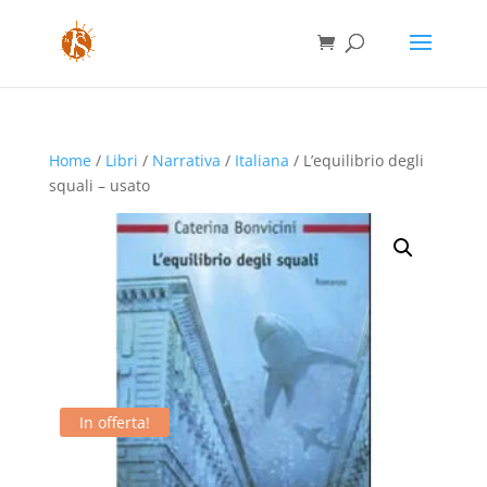
Home
/
Libri
/
Narrativa
/
Italiana
/ L’equilibrio degli
squali – usato
In offerta!