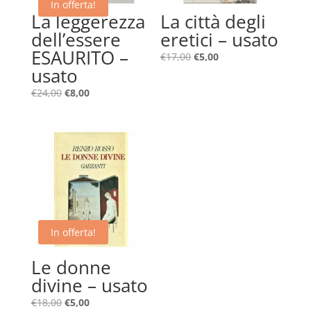
In offerta!
La leggerezza
La città degli
dell’essere
eretici – usato
ESAURITO –
Il
Il
€
17,00
€
5,00
usato
prezzo
prezzo
originale
attuale
Il
Il
€
24,00
€
8,00
era:
è:
prezzo
prezzo
€17,00.
€5,00.
originale
attuale
era:
è:
€24,00.
€8,00.
In offerta!
Le donne
divine – usato
Il
Il
€
18,00
€
5,00