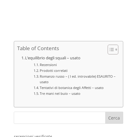
prezzo
prezzo
originale
attuale
era:
è:
€18,00.
€5,00.
Table of Contents
L’equilibrio degli squali – usato
Recensioni
Prodotti correlati
Romanzo russo – ( I ed. introvabile) ESAURITO –
usato
Tentativi di botanica degli Affetti – usato
Tre mani nel buio – usato
recensioni verificate