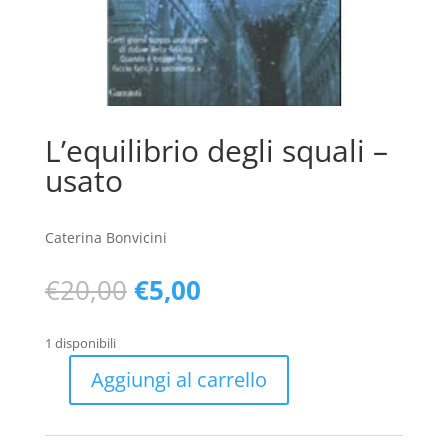
L’equilibrio degli squali –
usato
Caterina Bonvicini
Il
Il
€
20,00
€
5,00
prezzo
prezzo
originale
attuale
1 disponibili
era:
è:
€20,00.
€5,00.
Aggiungi al carrello
L'equilibrio
degli
squali