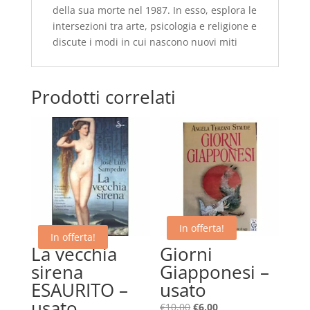
della sua morte nel 1987. In esso, esplora le
intersezioni tra arte, psicologia e religione e
discute i modi in cui nascono nuovi miti
Prodotti correlati
In offerta!
In offerta!
La vecchia
Giorni
sirena
Giapponesi –
ESAURITO –
usato
usato
Il
Il
€
10,00
€
6,00