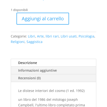
prezzo
prezzo
originale
attuale
1 disponibili
era:
è:
€22,00.
€15,00.
Aggiungi al carrello
Le
distese
interiori
Categorie:
Libri
,
Arte
,
libri rari
,
Libri usati
,
Psicologia
,
del
Religioni
,
Saggistica
cosmo
(1
ed.
1992)
Descrizione
-
Informazioni aggiuntive
usato
quantità
Recensioni (0)
Le distese interiori del cosmo (1 ed. 1992)
un libro del 1986 del mitologo Joseph
Campbell, l'ultimo libro completato prima