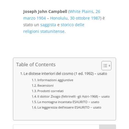
Joseph John Campbell
(
White Plains
,
26
marzo
1904
–
Honolulu
,
30 ottobre
1987
) è
stato un
saggista
e
storico delle
religioni
statunitense
.
Table of Contents
Le distese interiori del cosmo (1 ed. 1992) – usato
Informazioni aggiuntive
Recensioni
Prodotti correlati
Il dottor Zivago (feltrinelli -gli Astri-1968) – usato
La montagna incantata ESAURITO – usato
La leggerezza dell’essere ESAURITO – usato