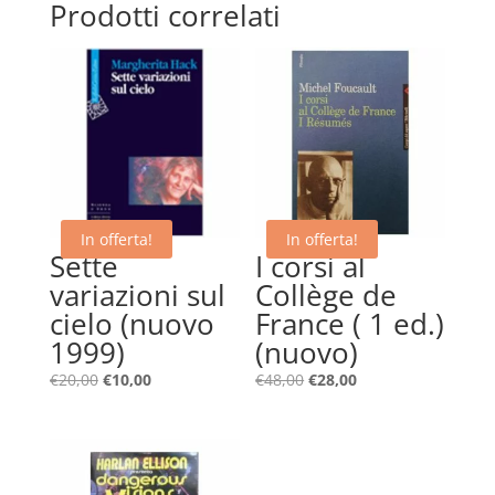
Prodotti correlati
In offerta!
In offerta!
Sette
I corsi al
variazioni sul
Collège de
cielo (nuovo
France ( 1 ed.)
1999)
(nuovo)
Il
Il
Il
Il
€
20,00
€
10,00
€
48,00
€
28,00
prezzo
prezzo
prezzo
prezzo
originale
attuale
originale
attuale
era:
è:
era:
è:
€20,00.
€10,00.
€48,00.
€28,00.