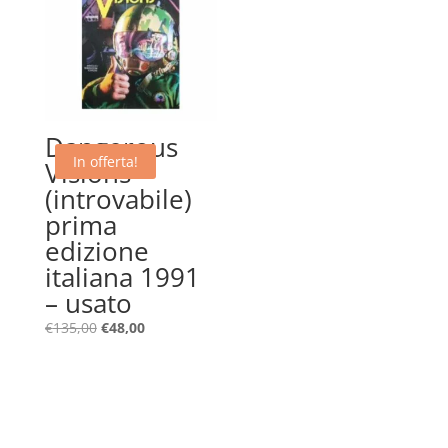
Dangerous
In offerta!
Visions –
(introvabile)
prima
edizione
italiana 1991
– usato
Il
Il
€
135,00
€
48,00
prezzo
prezzo
originale
attuale
era:
è:
€135,00.
€48,00.