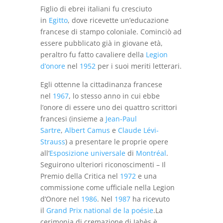
Figlio di ebrei italiani fu cresciuto
in
Egitto
, dove ricevette un’educazione
francese di stampo coloniale. Cominciò ad
essere pubblicato già in giovane età,
peraltro fu fatto cavaliere della
Legion
d’onore
nel
1952
per i suoi meriti letterari.
Egli ottenne la cittadinanza francese
nel
1967
, lo stesso anno in cui ebbe
l’onore di essere uno dei quattro scrittori
francesi (insieme a
Jean-Paul
Sartre
,
Albert Camus
e
Claude Lévi-
Strauss
) a presentare le proprie opere
all’
Esposizione universale
di
Montréal
.
Seguirono ulteriori riconoscimenti – Il
Premio della Critica nel
1972
e una
commissione come ufficiale nella Legion
d’Onore nel
1986
. Nel
1987
ha ricevuto
il
Grand Prix national de la poésie
.La
cerimonia di cremazione di Jabès è