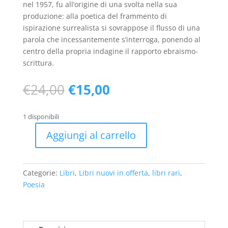
nel 1957, fu all’origine di una svolta nella sua
produzione: alla poetica del frammento di
ispirazione surrealista si sovrappose il flusso di una
parola che incessantemente s’interroga, ponendo al
centro della propria indagine il rapporto ebraismo-
scrittura.
Il
Il
€
24,00
€
15,00
prezzo
prezzo
originale
attuale
1 disponibili
era:
è:
€24,00.
€15,00.
Aggiungi al carrello
La
memoria
e
Categorie:
Libri
,
Libri nuovi in offerta
,
libri rari
,
la
Poesia
mano
(nuovo
-
1