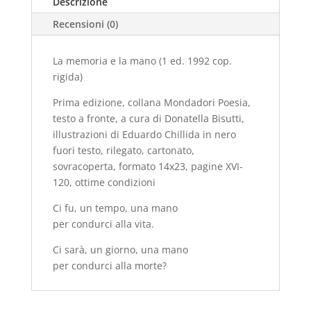
Descrizione
ed.
Recensioni (0)
1992
cop.
rigida)
La memoria e la mano (1 ed. 1992 cop.
quantità
rigida)
Prima edizione, collana Mondadori Poesia,
testo a fronte, a cura di Donatella Bisutti,
illustrazioni di Eduardo Chillida in nero
fuori testo, rilegato, cartonato,
sovracoperta, formato 14x23, pagine XVI-
120, ottime condizioni
Ci fu, un tempo, una mano
per condurci alla vita.
Ci sarà, un giorno, una mano
per condurci alla morte?