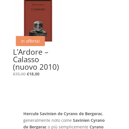
€20,00.
€10,00.
In offerta!
L’Ardore –
Calasso
(nuovo 2010)
Il
Il
€
35,00
€
18,00
prezzo
prezzo
originale
attuale
era:
è:
€35,00.
€18,00.
Hercule Savinien de Cyrano de Bergerac
,
generalmente noto come
Savinien Cyrano
de Bergerac
o più semplicemente
Cyrano