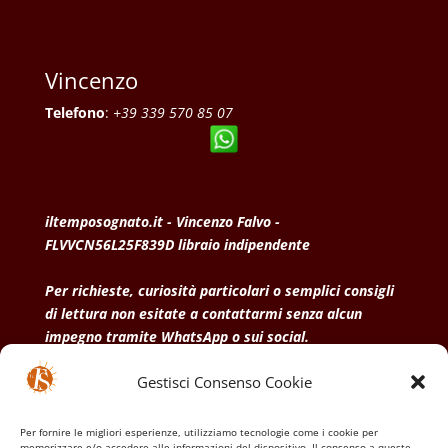
Vincenzo
Telefono
:
+39 339 570 85 07
iltemposognato.it - Vincenzo Falvo -
FLVVCN56L25F839D libraio indipendente
Per richieste, curiosità particolari o semplici consigli
di lettura non esitate a contattarmi senza alcun
impegno tramite WhatsApp o sui social.
Gestisci Consenso Cookie
• Condizioni generali di vendita
• Privacy Policy
•
Politica dei cookies
Per fornire le migliori esperienze, utilizziamo tecnologie come i cookie per
memorizzare e/o accedere alle informazioni del dispositivo. Il consenso a queste