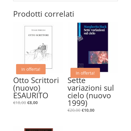
Prodotti correlati
In offerta!
In offerta!
Otto Scrittori
Sette
(nuovo)
variazioni sul
ESAURITO
cielo (nuovo
1999)
Il
Il
€
18,00
€
8,00
prezzo
prezzo
Il
Il
€
20,00
€
10,00
originale
attuale
prezzo
prezzo
era:
è:
originale
attuale
€18,00.
€8,00.
era:
è: