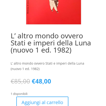
L’ altro mondo ovvero
Stati e imperi della Luna
(nuovo 1 ed. 1982)
L’ altro mondo ovvero Stati e imperi della Luna
(nuovo 1 ed. 1982)
Il
Il
€
85,00
€
48,00
prezzo
prezzo
originale
attuale
1 disponibili
era:
è:
€85,00.
€48,00.
Aggiungi al carrello
L'