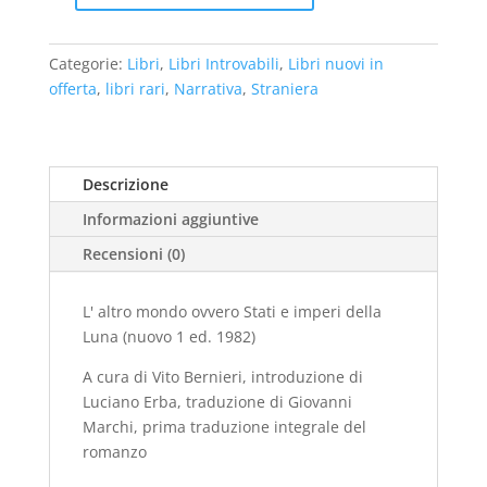
altro
mondo
Categorie:
Libri
,
Libri Introvabili
,
Libri nuovi in
ovvero
offerta
,
libri rari
,
Narrativa
,
Straniera
Stati
e
imperi
della
Descrizione
Luna
Informazioni aggiuntive
(nuovo
1
Recensioni (0)
ed.
1982)
L' altro mondo ovvero Stati e imperi della
quantità
Luna (nuovo 1 ed. 1982)
A cura di Vito Bernieri, introduzione di
Luciano Erba, traduzione di Giovanni
Marchi, prima traduzione integrale del
romanzo