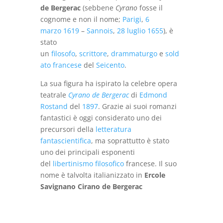
de Bergerac
(sebbene
Cyrano
fosse il
cognome e non il nome;
Parigi
,
6
marzo
1619
–
Sannois
,
28 luglio
1655
), è
stato
un
filosofo
,
scrittore
,
drammaturgo
e
sold
ato
francese
del
Seicento
.
La sua figura ha ispirato la celebre opera
teatrale
Cyrano de Bergerac
di
Edmond
Rostand
del
1897
. Grazie ai suoi romanzi
fantastici è oggi considerato uno dei
precursori della
letteratura
fantascientifica
, ma soprattutto è stato
uno dei principali esponenti
del
libertinismo filosofico
francese. Il suo
nome è talvolta italianizzato in
Ercole
Savignano Cirano de Bergerac