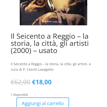
Il Seicento a Reggio – la
storia, la città, gli artisti
(2000) – usato
Il Seicento a Reggio – la storia, la città, gli artisti. a
cura di P. Ceschi Lavagetto
Il
Il
€
62,00
€
18,00
prezzo
prezzo
originale
attuale
1 disponibili
era:
è:
€62,00.
€18,00.
Aggiungi al carrello
Il