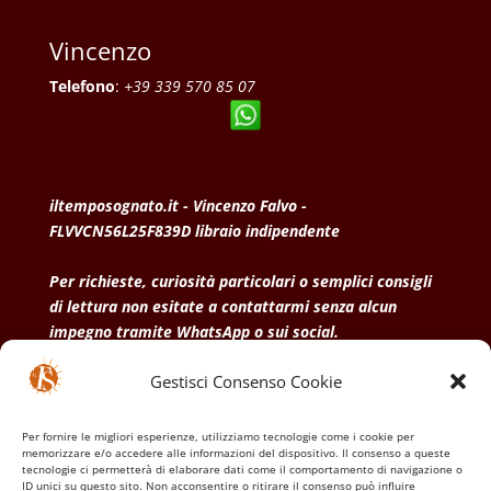
Vincenzo
Telefono
:
+39 339 570 85 07
iltemposognato.it - Vincenzo Falvo -
FLVVCN56L25F839D libraio indipendente
Per richieste, curiosità particolari o semplici consigli
di lettura non esitate a contattarmi senza alcun
impegno tramite WhatsApp o sui social.
Gestisci Consenso Cookie
• Condizioni generali di vendita
• Privacy Policy
•
Politica dei cookies
Per fornire le migliori esperienze, utilizziamo tecnologie come i cookie per
memorizzare e/o accedere alle informazioni del dispositivo. Il consenso a queste
tecnologie ci permetterà di elaborare dati come il comportamento di navigazione o
ID unici su questo sito. Non acconsentire o ritirare il consenso può influire