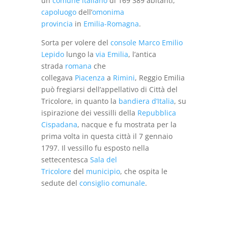
un
comune italiano
di 169 389 abitanti,
capoluogo
dell’
omonima
provincia
in
Emilia-Romagna
.
Sorta per volere del
console
Marco Emilio
Lepido
lungo la
via Emilia
, l’antica
strada
romana
che
collegava
Piacenza
a
Rimini
, Reggio Emilia
può fregiarsi dell’appellativo di Città del
Tricolore, in quanto la
bandiera d’Italia
, su
ispirazione dei vessilli della
Repubblica
Cispadana
, nacque e fu mostrata per la
prima volta in questa città il 7 gennaio
1797. Il vessillo fu esposto nella
settecentesca
Sala del
Tricolore
del
municipio
, che ospita le
sedute del
consiglio comunale
.