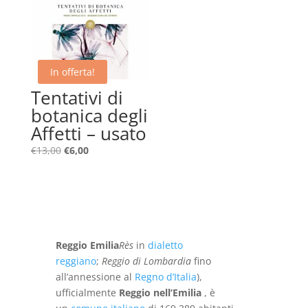
In offerta!
Tentativi di
botanica degli
Affetti – usato
Il
Il
€
13,00
€
6,00
prezzo
prezzo
originale
attuale
era:
è:
€13,00.
€6,00.
Reggio Emilia
Rès
in
dialetto
reggiano
;
Reggio di Lombardia
fino
all’annessione al
Regno d’Italia
),
ufficialmente
Reggio nell’Emilia
, è