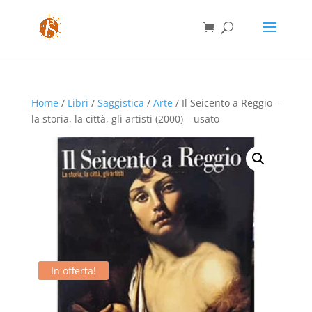
Home
/
Libri
/
Saggistica
/
Arte
/ Il Seicento a Reggio –
la storia, la città, gli artisti (2000) – usato
In offerta!