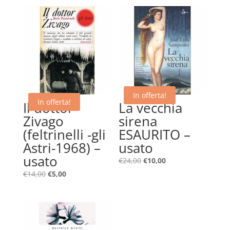
In offerta!
In offerta!
Il dottor
La vecchia
Zivago
sirena
(feltrinelli -gli
ESAURITO –
Astri-1968) –
usato
usato
Il
Il
€
24,00
€
10,00
prezzo
prezzo
Il
Il
€
14,00
€
5,00
originale
attuale
prezzo
prezzo
era:
è:
originale
attuale
€24,00.
€10,00.
era:
è:
€14,00.
€5,00.