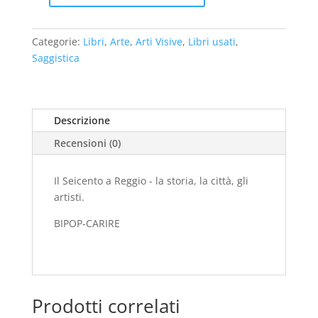
Seicento
a
Categorie:
Libri
,
Arte
,
Arti Visive
,
Libri usati
,
Reggio
Saggistica
-
la
storia,
la
Descrizione
città,
Recensioni (0)
gli
artisti
(2000)
Il Seicento a Reggio - la storia, la città, gli
-
artisti.
usato
BIPOP-CARIRE
quantità
Prodotti correlati