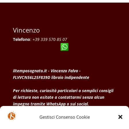
Vincenzo
Telefono
:
+39 339 570 85 07
iltemposognato.it - Vincenzo Falvo -
FLVVCN56L25F839D libraio indipendente
Per richieste, curiosità particolari o semplici consigli
di lettura non esitate a contattarmi senza alcun
impegno tramite WhatsApp o sui social.
Gestisci Consenso Cookie
• Condizioni generali di vendita
• Privacy Policy
•
Politica dei cookies