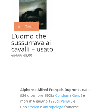
In offerta!
L’uomo che
sussurrava ai
cavalli – usato
Il
Il
€
24,00
€
5,00
prezzo
prezzo
originale
attuale
era:
è:
€24,00.
€5,00.
Alphonse Alfred François Dupront
, nato
il
26 dicembre 1905
a
Condom
(
Gers
) e
morì il
16 giugno 1990
di
Parigi
, è
uno
storico
e
antropologo
francese