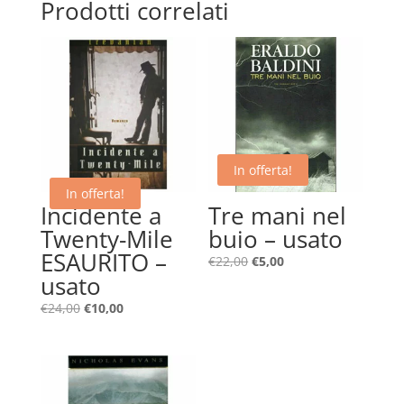
Prodotti correlati
In offerta!
In offerta!
Incidente a
Tre mani nel
Twenty-Mile
buio – usato
ESAURITO –
Il
Il
€
22,00
€
5,00
usato
prezzo
prezzo
originale
attuale
Il
Il
€
24,00
€
10,00
era:
è:
prezzo
prezzo
€22,00.
€5,00.
originale
attuale
era:
è:
€24,00.
€10,00.