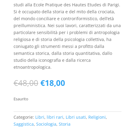
studi alla Ecole Pratique des Hautes Etudes di Parigi.
Si è occupato della storia e del mito della crociata,
del mondo conciliare e controriformistico, dell’età
preilluministica. Nei suoi lavori, caratterizzati da una
particolare sensibilità per i problemi di antropologia
religiosa e di storia della psicologia collettiva, ha
coniugato gli strumenti messi a profitto dalla
semantica storica, dalla storia quantitativa, dallo
studio della iconografia e dalla ricerca
etnoantropologica.
Il
Il
€
48,00
€
18,00
prezzo
prezzo
originale
attuale
Esaurito
era:
è:
€48,00.
€18,00.
Categorie:
Libri
,
libri rari
,
Libri usati
,
Religioni
,
Saggistica
,
Sociologia
,
Storia