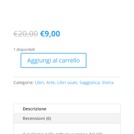
Il
Il
€
20,00
€
9,00
prezzo
prezzo
originale
attuale
1 disponibili
era:
è:
€20,00.
€9,00.
Aggiungi al carrello
Il
realismo
nella
Categorie:
Libri
,
Arte
,
Libri usati
,
Saggistica
,
Storia
pittura
europea
del
XIX
Descrizione
secolo
Recensioni (0)
(1989)
-
usato