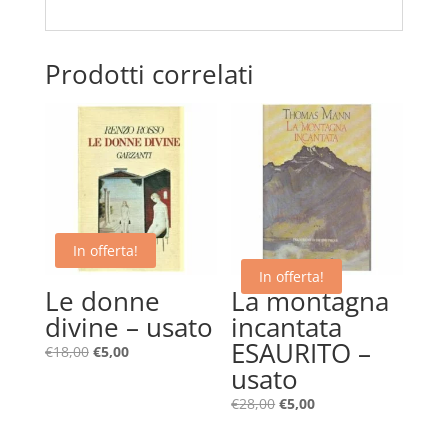
Prodotti correlati
In offerta!
In offerta!
Le donne
La montagna
divine – usato
incantata
ESAURITO –
Il
Il
€
18,00
€
5,00
usato
prezzo
prezzo
originale
attuale
Il
Il
€
28,00
€
5,00
era:
è:
prezzo
prezzo
€18,00.
€5,00.