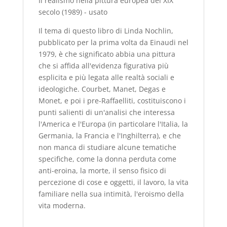
Il realismo nella pittura europea del XIX
quantità
secolo (1989) - usato
Il tema di questo libro di Linda Nochlin,
pubblicato per la prima volta da Einaudi nel
1979, è che significato abbia una pittura
che si affida all'evidenza figurativa più
esplicita e più legata alle realtà sociali e
ideologiche. Courbet, Manet, Degas e
Monet, e poi i pre-Raffaelliti, costituiscono i
punti salienti di un'analisi che interessa
l'America e l'Europa (in particolare l'Italia, la
Germania, la Francia e l'Inghilterra), e che
non manca di studiare alcune tematiche
specifiche, come la donna perduta come
anti-eroina, la morte, il senso fisico di
percezione di cose e oggetti, il lavoro, la vita
familiare nella sua intimità, l'eroismo della
vita moderna.