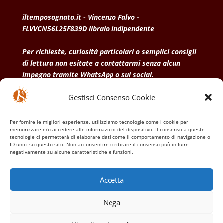
iltemposognato.it - Vincenzo Falvo -
FLVVCN56L25F839D libraio indipendente
Per richieste, curiosità particolari o semplici consigli
di lettura non esitate a contattarmi senza alcun
impegno tramite WhatsApp o sui social.
Gestisci Consenso Cookie
• Condizioni generali di vendita
• Privacy Policy
•
Politica dei cookies
Per fornire le migliori esperienze, utilizziamo tecnologie come i cookie per
memorizzare e/o accedere alle informazioni del dispositivo. Il consenso a queste
tecnologie ci permetterà di elaborare dati come il comportamento di navigazione o
ID unici su questo sito. Non acconsentire o ritirare il consenso può influire
negativamente su alcune caratteristiche e funzioni.
Accetta
Nega