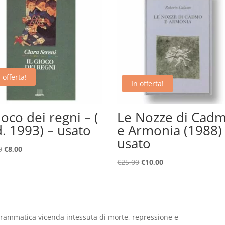
 offerta!
In offerta!
gioco dei regni – (
Le Nozze di Cad
d. 1993) – usato
e Armonia (1988) 
usato
Il
Il
0
€
8,00
prezzo
prezzo
Il
Il
€
25,00
€
10,00
originale
attuale
prezzo
prezzo
era:
è:
originale
attuale
€18,00.
€8,00.
era:
è:
€25,00.
€10,00.
rammatica vicenda intessuta di morte, repressione e