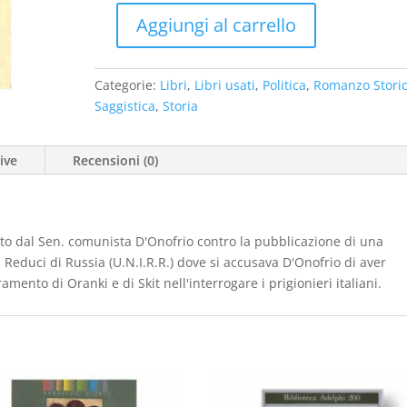
era:
è:
Aggiungi al carrello
€18,00.
€10,00.
Il
Processo
D'Onofrio
Categorie:
Libri
,
Libri usati
,
Politica
,
Romanzo Stori
e
Saggistica
,
Storia
la
Verità
ive
Recensioni (0)
(1949)
-
usato
quantità
uto dal Sen. comunista D'Onofrio contro la pubblicazione di una
a Reduci di Russia (U.N.I.R.R.) dove si accusava D'Onofrio di aver
mento di Oranki e di Skit nell'interrogare i prigionieri italiani.