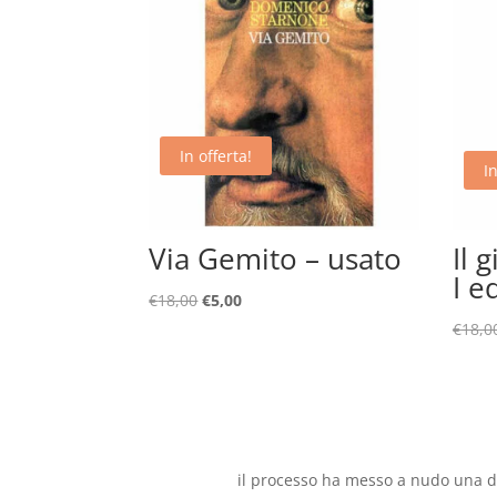
In offerta!
In
Via Gemito – usato
Il 
I e
Il
Il
€
18,00
€
5,00
prezzo
prezzo
€
18,0
originale
attuale
era:
è:
€18,00.
€5,00.
il processo ha messo a nudo una d