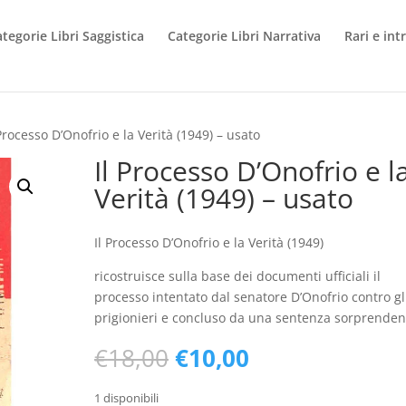
tegorie Libri Saggistica
Categorie Libri Narrativa
Rari e int
 Processo D’Onofrio e la Verità (1949) – usato
Il Processo D’Onofrio e l
Verità (1949) – usato
Il Processo D’Onofrio e la Verità (1949)
ricostruisce sulla base dei documenti ufficiali il
processo intentato dal senatore D’Onofrio contro gl
prigionieri e concluso da una sentenza sorprenden
Il
Il
€
18,00
€
10,00
prezzo
prezzo
originale
attuale
1 disponibili