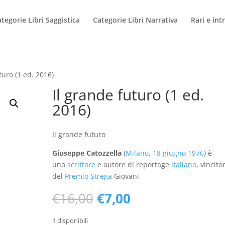
tegorie Libri Saggistica
Categorie Libri Narrativa
Rari e int
turo (1 ed. 2016)
Il grande futuro (1 ed.
2016)
Il grande futuro
Giuseppe Catozzella
(
Milano
,
18 giugno
1976
) è
uno
scrittore
e autore di reportage
italiano
, vincito
del
Premio Strega
Giovani
Il
Il
€
16,00
€
7,00
prezzo
prezzo
originale
attuale
1 disponibili