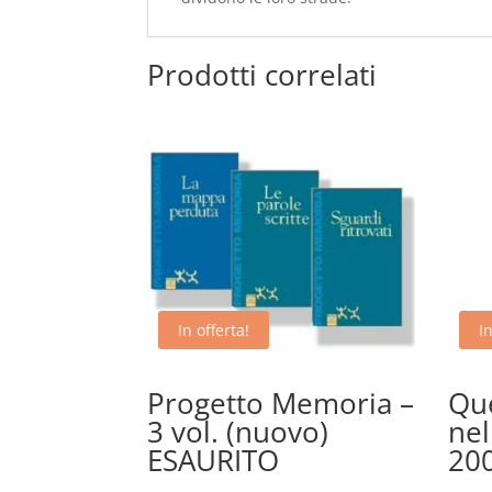
Prodotti correlati
In offerta!
In
Progetto Memoria –
Que
3 vol. (nuovo)
nel
ESAURITO
200