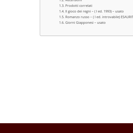
Prodotti correlati
Il gioco dei regni – ( I ed. 1993) – usato
Romanzo russo – ( I ed. introvabile) ESAURI
Giorni Giapponesi – usato