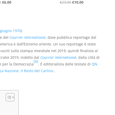
Il
Il
Il
Il
0
€
6,00
€
23,00
€
10,00
prezzo
prezzo
prezzo
prezzo
originale
attuale
originale
attuale
era:
è:
era:
è:
€16,00.
€6,00.
€23,00.
€10,00.
 giugno
1976
)
e del
Courrier International
, dove pubblica reportage dal
america e dall’Estremo oriente. Un suo reportage è stato
li usciti sulla stampa mondiale nel 2019, quindi finalista al
ratie 2019, indetto dal
Courrier International
, dalla città di
[6]
e per la Democrazia
. È editorialista delle testate di
QN
La Nazione
,
Il Resto del Carlino
.
.