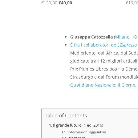
Il
Il
€
120,00
€
40,00
€
16,0
prezzo
prezzo
originale
attuale
era:
è:
€120,00.
€40,00.
Giuseppe Catozzella
(
Milano
,
18
È tra i collaboratori de
L’Espresso
Medioriente, dall’Africa, dal Sud
giudicato tra i 12 migliori artico
Prix Plumes Libres pour la Démoc
Strasburgo e dal Forum mondial
Quotidiano Nazionale
:
Il Giorno
,
Table of Contents
Il grande futuro (1 ed. 2016)
Informazioni aggiuntive
Recensioni