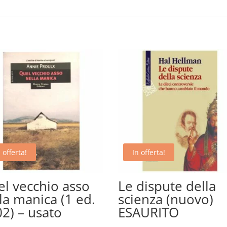
 offerta!
In offerta!
l vecchio asso
Le dispute della
la manica (1 ed.
scienza (nuovo)
2) – usato
ESAURITO