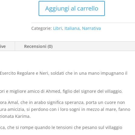
era:
è:
Aggiungi al carrello
€16,00.
€7,00.
Il
grande
futuro
Categorie:
Libri
,
Italiana
,
Narrativa
(1
ed.
ive
Recensioni (0)
2016)
quantità
 Esercito Regolare e Neri, soldati che in una mano impugnano il
tori e migliore amico di Ahmed, figlio del signore del villaggio.
 ora Amal, che in arabo significa speranza, porta un cuore non
a amicizia, si perdono con i loro sogni in mezzo al mare, fanno
ezionata Karima.
ca, che si rompe quando le tensioni che pesano sul villaggio