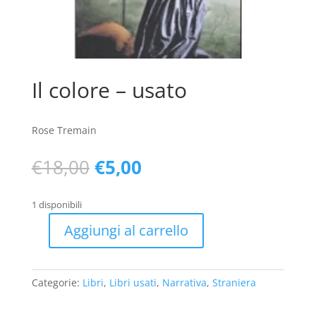
Il colore – usato
Rose Tremain
Il
Il
€
18,00
€
5,00
prezzo
prezzo
originale
attuale
1 disponibili
era:
è:
€18,00.
€5,00.
Aggiungi al carrello
Il
colore
-
Categorie:
Libri
,
Libri usati
,
Narrativa
,
Straniera
usato
quantità