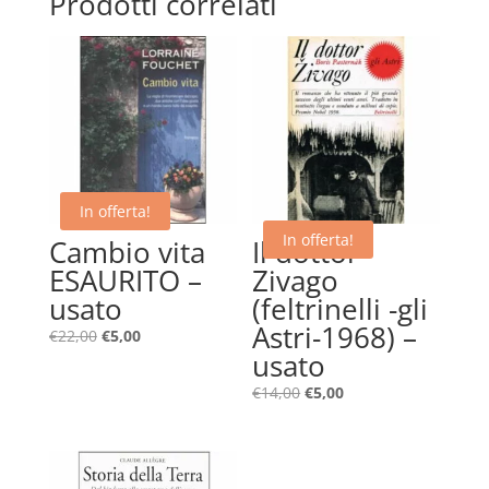
Prodotti correlati
In offerta!
In offerta!
Cambio vita
Il dottor
ESAURITO –
Zivago
usato
(feltrinelli -gli
Astri-1968) –
Il
Il
€
22,00
€
5,00
usato
prezzo
prezzo
originale
attuale
Il
Il
€
14,00
€
5,00
era:
è:
prezzo
prezzo
€22,00.
€5,00.
originale
attuale
era:
è: