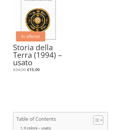
€14,00.
€5,00.
In offerta!
Storia della
Terra (1994) –
usato
Il
Il
€
24,00
€
15,00
prezzo
prezzo
originale
attuale
era:
è:
€24,00.
€15,00.
Table of Contents
Il colore – usato