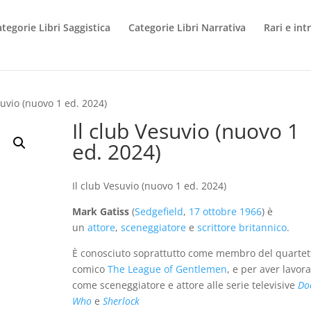
tegorie Libri Saggistica
Categorie Libri Narrativa
Rari e int
suvio (nuovo 1 ed. 2024)
Il club Vesuvio (nuovo 1
ed. 2024)
Il club Vesuvio (nuovo 1 ed. 2024)
Mark Gatiss
(
Sedgefield
,
17 ottobre
1966
) è
un
attore
,
sceneggiatore
e
scrittore
britannico
.
È conosciuto soprattutto come membro del quartet
comico
The League of Gentlemen
, e per aver lavor
come sceneggiatore e attore alle serie televisive
Do
Who
e
Sherlock