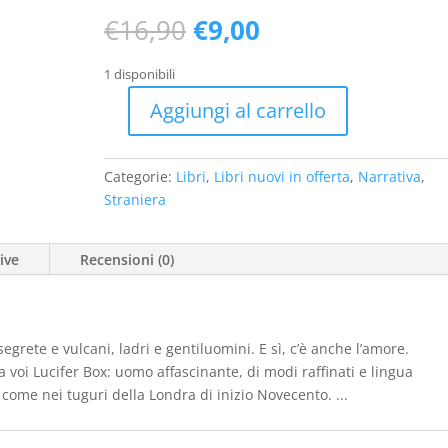
Il
Il
€
16,90
€
9,00
prezzo
prezzo
originale
attuale
1 disponibili
era:
è:
Aggiungi al carrello
€16,90.
€9,00.
Il
club
Vesuvio
Categorie:
Libri
,
Libri nuovi in offerta
,
Narrativa
,
(nuovo
Straniera
1
ed.
ive
Recensioni (0)
2024)
quantità
egrete e vulcani, ladri e gentiluomini. E sì, c’è anche l’amore.
 voi Lucifer Box: uomo affascinante, di modi raffinati e lingua
à come nei tuguri della Londra di inizio Novecento. ...