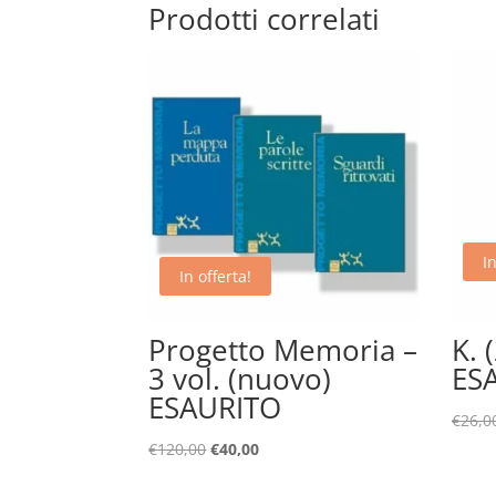
Prodotti correlati
In
In offerta!
Progetto Memoria –
K. 
3 vol. (nuovo)
ES
ESAURITO
€
26,0
Il
Il
€
120,00
€
40,00
prezzo
prezzo