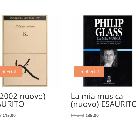
 offerta!
In offerta!
(2002 nuovo)
La mia musica
AURITO
(nuovo) ESAURIT
Il
Il
Il
Il
0
€
15,00
€
45,00
€
35,00
prezzo
prezzo
prezzo
prezzo
originale
attuale
originale
attuale
era:
è:
era:
è: