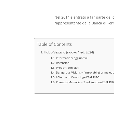
originale
attuale
era:
è:
€120,00.
€40,00.
Nel 2014 è entrato a far parte del 
rappresentante della Banca di Ferr
Table of Contents
Il club Vesuvio (nuovo 1 ed. 2024)
Informazioni aggiuntive
Recensioni
Prodotti correlati
Dangerous Visions – (introvabile) prima ediz
I Cinque di Cambridge ESAURITO
Progetto Memoria – 3 vol. (nuovo) ESAURI