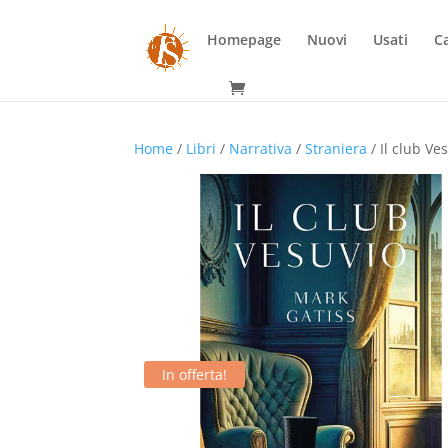
Homepage
Nuovi
Usati
Ca
Home
/
Libri
/
Narrativa
/
Straniera
/ Il club Ve
In offerta!