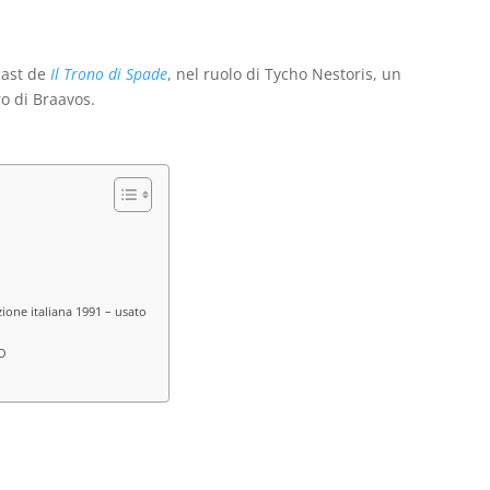
€26,00.
€15,00.
€45,00.
€35,00.
cast de
Il Trono di Spade
, nel ruolo di Tycho Nestoris, un
o di Braavos.
ione italiana 1991 – usato
TO