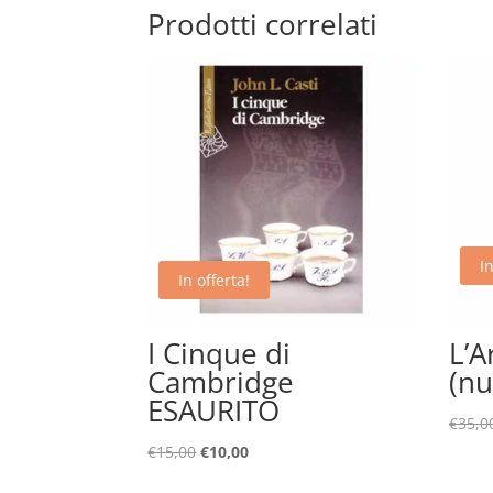
Prodotti correlati
In
In offerta!
I Cinque di
L’A
Cambridge
(nu
ESAURITO
€
35,0
Il
Il
€
15,00
€
10,00
prezzo
prezzo