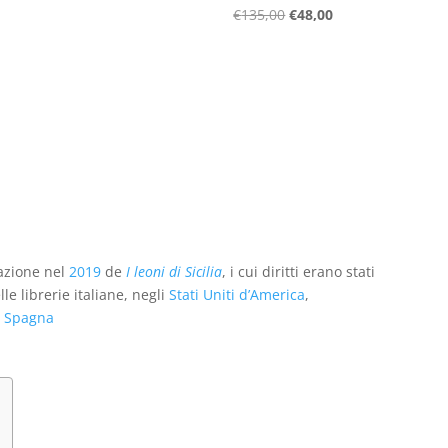
era:
è:
Il
Il
€
135,00
€
48,00
€35,00.
€18,00.
prezzo
prezzo
originale
attuale
era:
è:
€135,00.
€48,00.
cazione nel
2019
de
I leoni di Sicilia
, i cui diritti erano stati
e librerie italiane, negli
Stati Uniti d’America
,
e
Spagna