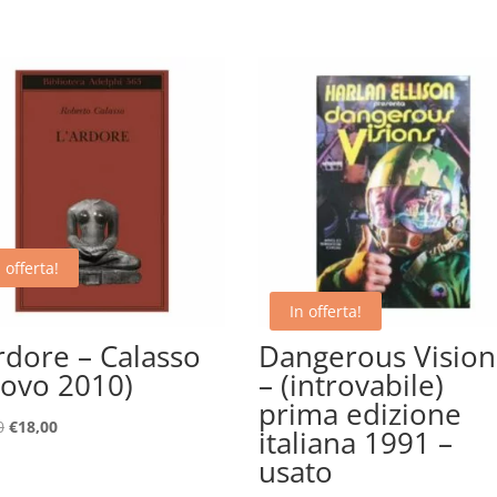
 offerta!
In offerta!
rdore – Calasso
Dangerous Vision
ovo 2010)
– (introvabile)
prima edizione
Il
Il
0
€
18,00
italiana 1991 –
prezzo
prezzo
usato
originale
attuale