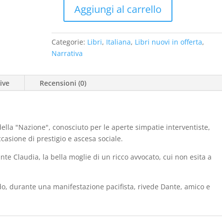
era:
è:
Aggiungi al carrello
€18,00.
€9,00.
Florence
(nuovo
2021
Categorie:
Libri
,
Italiana
,
Libri nuovi in offerta
,
-
Narrativa
cop.
rigida)
ive
Recensioni (0)
quantità
della "Nazione", conosciuto per le aperte simpatie interventiste,
asione di prestigio e ascesa sociale.
e Claudia, la bella moglie di un ricco avvocato, cui non esita a
o, durante una manifestazione pacifista, rivede Dante, amico e