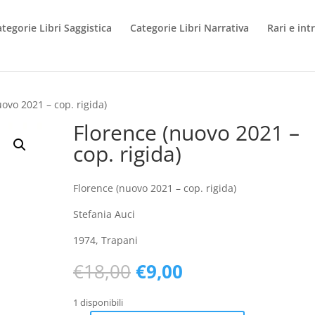
tegorie Libri Saggistica
Categorie Libri Narrativa
Rari e int
uovo 2021 – cop. rigida)
Florence (nuovo 2021 –
cop. rigida)
Florence (nuovo 2021 – cop. rigida)
Stefania Auci
1974, Trapani
Il
Il
€
18,00
€
9,00
prezzo
prezzo
originale
attuale
1 disponibili