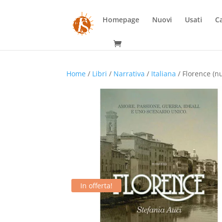
Homepage
Nuovi
Usati
Ca
Home
/
Libri
/
Narrativa
/
Italiana
/ Florence (n
In offerta!