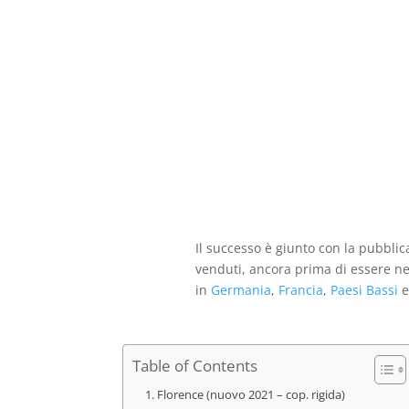
originale
attuale
era:
è:
€15,00.
€10,00.
Il successo è giunto con la pubbli
venduti, ancora prima di essere nell
in
Germania
,
Francia
,
Paesi Bassi
Table of Contents
Florence (nuovo 2021 – cop. rigida)