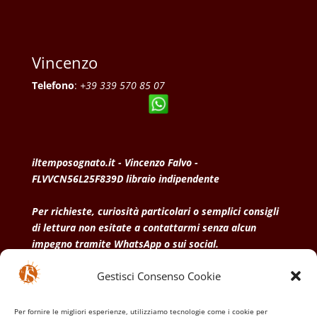
Vincenzo
Telefono
:
+39 339 570 85 07
iltemposognato.it - Vincenzo Falvo -
FLVVCN56L25F839D libraio indipendente
Per richieste, curiosità particolari o semplici consigli
di lettura non esitate a contattarmi senza alcun
impegno tramite WhatsApp o sui social.
Gestisci Consenso Cookie
• Condizioni generali di vendita
• Privacy Policy
•
Politica dei cookies
Per fornire le migliori esperienze, utilizziamo tecnologie come i cookie per