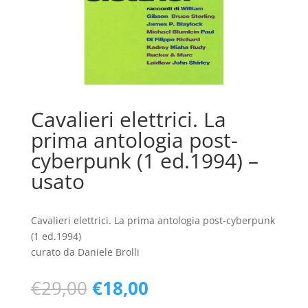
Cavalieri elettrici. La
prima antologia post-
cyberpunk (1 ed.1994) –
usato
Cavalieri elettrici. La prima antologia post-cyberpunk
(1 ed.1994)
curato da Daniele Brolli
Il
Il
€
29,00
€
18,00
prezzo
prezzo