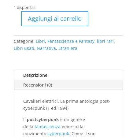
originale
attuale
1 disponibili
era:
è:
€29,00.
€18,00.
Aggiungi al carrello
Cavalieri
elettrici.
La
Categorie:
Libri
,
Fantascienza e Fantasy
,
libri rari
,
prima
Libri usati
,
Narrativa
,
Straniera
antologia
post-
cyberpunk
(1
Descrizione
ed.1994)
Recensioni (0)
-
usato
quantità
Cavalieri elettrici. La prima antologia post-
cyberpunk (1 ed.1994)
Il
postcyberpunk
è un genere
della
fantascienza
emerso dal
movimento
cyberpunk
. Come il suo