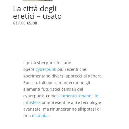
La città degli
eretici – usato
Il
Il
€
17,00
€
5,00
prezzo
prezzo
originale
attuale
era:
è:
€17,00.
€5,00.
Il postcyberpunk include
opere
cyberpunk
più recenti che
sperimentano diversi approcci al genere.
Spesso, tali opere manterranno gli
elementi futuristici centrali del
cyberpunk, come
l’aumento umano
,
le
infosfere
onnipresenti e altre tecnologie
avanzate, ma rinunceranno all’ipotesi di
una
distopia
.