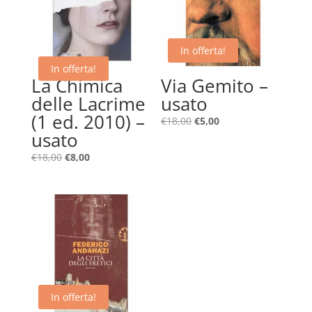
In offerta!
In offerta!
La Chimica
Via Gemito –
delle Lacrime
usato
(1 ed. 2010) –
Il
Il
€
18,00
€
5,00
usato
prezzo
prezzo
originale
attuale
Il
Il
€
18,00
€
8,00
era:
è:
prezzo
prezzo
€18,00.
€5,00.
originale
attuale
era:
è:
€18,00.
€8,00.
In offerta!