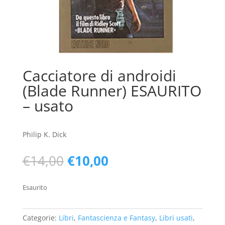
Cacciatore di androidi
(Blade Runner) ESAURITO
– usato
Philip K. Dick
Il
Il
€
14,00
€
10,00
prezzo
prezzo
originale
attuale
Esaurito
era:
è:
€14,00.
€10,00.
Categorie:
Libri
,
Fantascienza e Fantasy
,
Libri usati
,