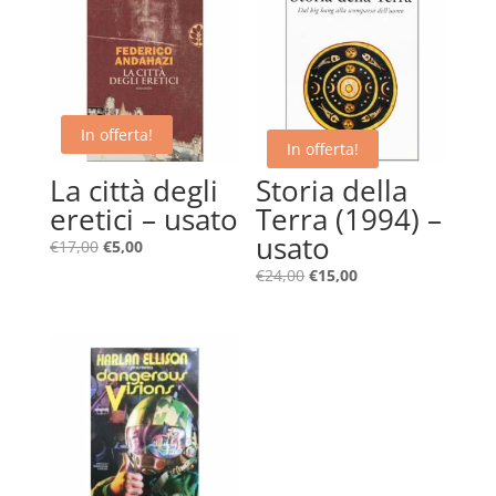
In offerta!
In offerta!
La città degli
Storia della
eretici – usato
Terra (1994) –
usato
Il
Il
€
17,00
€
5,00
prezzo
prezzo
Il
Il
€
24,00
€
15,00
originale
attuale
prezzo
prezzo
era:
è:
originale
attuale
€17,00.
€5,00.
era:
è:
€24,00.
€15,00.