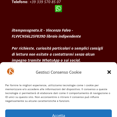
Telefono
:
+39 339 570 85 07
iltemposognato.it - Vincenzo Falvo -
FLVVCN56L25F839D libraio indipendente
Per richieste, curiosità particolari o semplici consigli
di lettura non esitate a contattarmi senza alcun
impegno tramite WhatsApp o sui social.
Gestisci Consenso Cookie
• Condizioni generali di vendita
• Privacy Policy
•
Politica dei cookies
Per fornire le migliori esperienze, utilizziamo tecnologie come i cookie per
memorizzare e/o accedere alle informazioni del dispositivo. Il consenso a queste
tecnologie ci permetterà di elaborare dati come il comportamento di navigazione o
ID unici su questo sito. Non acconsentire o ritirare il consenso può influire
negativamente su alcune caratteristiche e funzioni.
Accetta