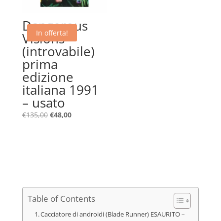
Dangerous
In offerta!
Visions –
(introvabile)
prima
edizione
italiana 1991
– usato
Il
Il
€
135,00
€
48,00
prezzo
prezzo
originale
attuale
era:
è:
€135,00.
€48,00.
Table of Contents
Cacciatore di androidi (Blade Runner) ESAURITO –