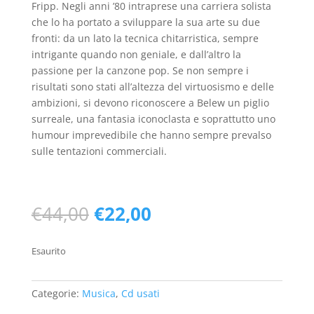
Fripp. Negli anni ’80 intraprese una carriera solista
che lo ha portato a sviluppare la sua arte su due
fronti: da un lato la tecnica chitarristica, sempre
intrigante quando non geniale, e dall’altro la
passione per la canzone pop. Se non sempre i
risultati sono stati all’altezza del virtuosismo e delle
ambizioni, si devono riconoscere a Belew un piglio
surreale, una fantasia iconoclasta e soprattutto uno
humour imprevedibile che hanno sempre prevalso
sulle tentazioni commerciali.
Il
Il
€
44,00
€
22,00
prezzo
prezzo
originale
attuale
Esaurito
era:
è:
€44,00.
€22,00.
Categorie:
Musica
,
Cd usati