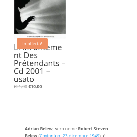
In offerta!
L’Affronteme
nt Des
Prétendants –
Cd 2001 –
usato
Il
Il
€
21,00
€
10,00
prezzo
prezzo
originale
attuale
era:
è:
€21,00.
€10,00.
Adrian Belew
, vero nome
Robert Steven
Belew
(
Covington
,
23 dicembre
1949
), è