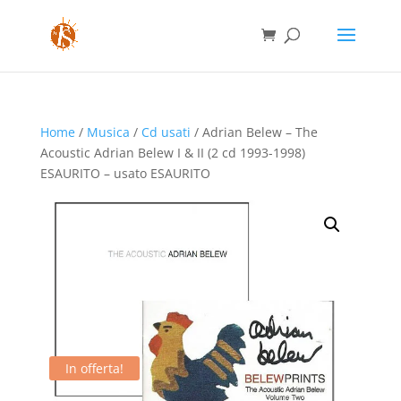
Home
/
Musica
/
Cd usati
/ Adrian Belew – The
Acoustic Adrian Belew I & II (2 cd 1993-1998)
ESAURITO – usato ESAURITO
In offerta!