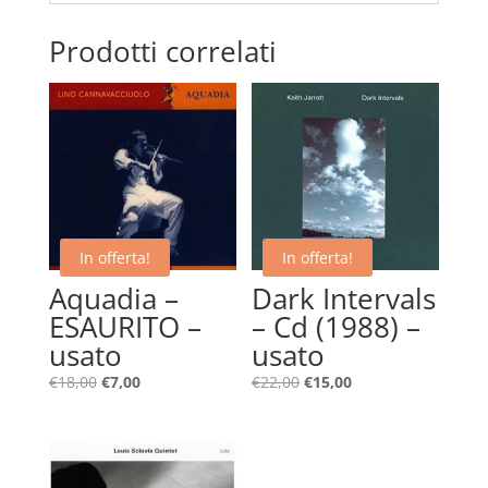
Prodotti correlati
In offerta!
In offerta!
Aquadia –
Dark Intervals
ESAURITO –
– Cd (1988) –
usato
usato
Il
Il
Il
Il
€
18,00
€
7,00
€
22,00
€
15,00
prezzo
prezzo
prezzo
prezzo
originale
attuale
originale
attuale
era:
è:
era:
è:
€18,00.
€7,00.
€22,00.
€15,00.