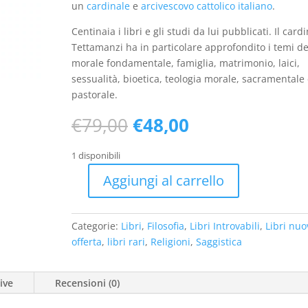
un
cardinale
e
arcivescovo cattolico
italiano
.
Centinaia i libri e gli studi da lui pubblicati. Il card
Tettamanzi ha in particolare approfondito i temi de
morale fondamentale, famiglia, matrimonio, laici,
sessualità, bioetica, teologia morale, sacramentale
pastorale.
Il
Il
€
79,00
€
48,00
prezzo
prezzo
originale
attuale
1 disponibili
era:
è:
Aggiungi al carrello
€79,00.
€48,00.
Verità
e
libertà.
Categorie:
Libri
,
Filosofia
,
Libri Introvabili
,
Libri nuo
Temi
offerta
,
libri rari
,
Religioni
,
Saggistica
e
prospettive
ive
Recensioni (0)
di
morale