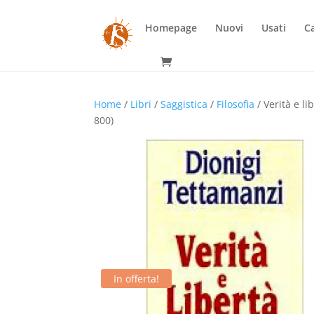
Homepage
Nuovi
Usati
Ca
Home
/
Libri
/
Saggistica
/
Filosofia
/ Verità e li
800)
In offerta!