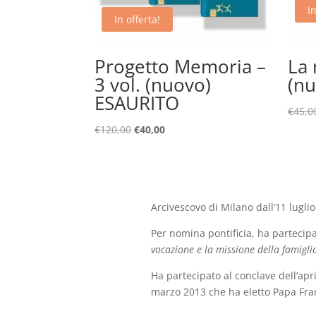
In
In offerta!
Progetto Memoria –
La 
3 vol. (nuovo)
(n
ESAURITO
€
45,0
Il
Il
€
120,00
€
40,00
prezzo
prezzo
originale
attuale
era:
è:
€120,00.
€40,00.
Arcivescovo di Milano dall’11 lugli
Per nomina pontificia, ha partecip
vocazione e la missione della famig
Ha partecipato al conclave dell’apr
marzo 2013 che ha eletto Papa Fra