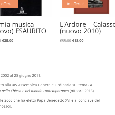
 offerta!
In offerta!
mia musica
L’Ardore – Calass
uovo) ESAURITO
(nuovo 2010)
Il
Il
Il
Il
0
€
35,00
€
35,00
€
18,00
prezzo
prezzo
prezzo
prezzo
originale
attuale
originale
attuale
era:
è:
era:
è:
€45,00.
€35,00.
€35,00.
€18,00.
o 2002 al 28 giugno 2011.
ato alla XIV Assemblea Generale Ordinaria sul tema
La
lia nella Chiesa e nel mondo contemporaneo
(ottobre 2015).
ile 2005 che ha eletto Papa Benedetto XVI e al conclave del
ncesco.