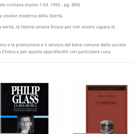
cristiana
ale cristiana (nuovo 1 Ed. 1993 - pg. 800)
(nuovo
lla visione moderna della libertà.
1
Ed.
la verità, la libertà umana finisce per non essere capace di
1993
-
pg.
 uomo e la promozione e il servizio del bene comune della società
800)
a Chiesa e per questo approfonditi con particolare cura.
quantità