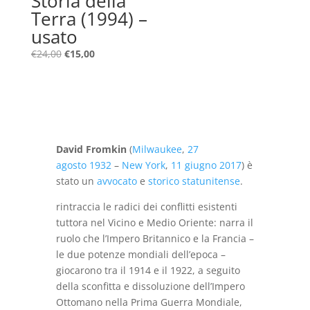
Storia della
Terra (1994) –
usato
Il
Il
€
24,00
€
15,00
prezzo
prezzo
originale
attuale
era:
è:
€24,00.
€15,00.
David Fromkin
(
Milwaukee
,
27
agosto
1932
–
New York
,
11 giugno
2017
) è
stato un
avvocato
e
storico
statunitense
.
rintraccia le radici dei conflitti esistenti
tuttora nel Vicino e Medio Oriente: narra il
ruolo che l’Impero Britannico e la Francia –
le due potenze mondiali dell’epoca –
giocarono tra il 1914 e il 1922, a seguito
della sconfitta e dissoluzione dell’Impero
Ottomano nella Prima Guerra Mondiale,