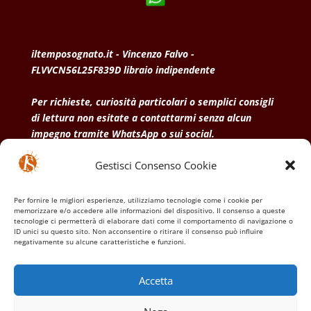
iltemposognato.it - Vincenzo Falvo -
FLVVCN56L25F839D libraio indipendente
Per richieste, curiosità particolari o semplici consigli
di lettura non esitate a contattarmi senza alcun
impegno tramite WhatsApp o sui social.
Gestisci Consenso Cookie
• Condizioni generali di vendita
• Privacy Policy
•
Politica dei cookies
Per fornire le migliori esperienze, utilizziamo tecnologie come i cookie per
memorizzare e/o accedere alle informazioni del dispositivo. Il consenso a queste
tecnologie ci permetterà di elaborare dati come il comportamento di navigazione o
ID unici su questo sito. Non acconsentire o ritirare il consenso può influire
negativamente su alcune caratteristiche e funzioni.
Accetta