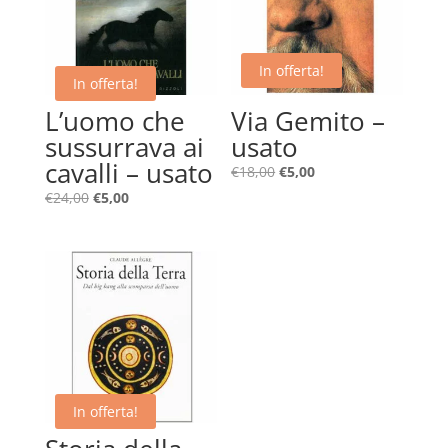
In offerta!
In offerta!
L’uomo che
Via Gemito –
sussurrava ai
usato
cavalli – usato
Il
Il
€
18,00
€
5,00
prezzo
prezzo
Il
Il
€
24,00
€
5,00
originale
attuale
prezzo
prezzo
era:
è:
originale
attuale
€18,00.
€5,00.
era:
è:
€24,00.
€5,00.
In offerta!