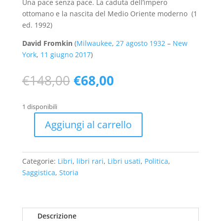
Una pace senza pace. La caduta dell’impero
ottomano e la nascita del Medio Oriente moderno
(1
ed. 1992)
David Fromkin
(
Milwaukee
,
27 agosto
1932
–
New
York
,
11 giugno
2017
)
Il
Il
€
148,00
€
68,00
prezzo
prezzo
originale
attuale
1 disponibili
era:
è:
€148,00.
€68,00.
Aggiungi al carrello
Una
pace
senza
Categorie:
Libri
,
libri rari
,
Libri usati
,
Politica
,
pace
Saggistica
,
Storia
(1
ed.
1992)
-
Descrizione
usato