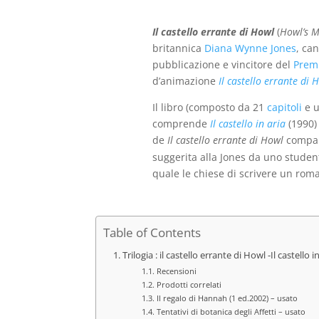
era:
è:
€25,00.
€10,00.
Il castello errante di Howl
(
Howl’s M
britannica
Diana Wynne Jones
, ca
pubblicazione e vincitore del
Prem
d’animazione
Il castello errante di 
Il libro (composto da 21
capitoli
e 
comprende
Il castello in aria
(1990)
de
Il castello errante di Howl
compaio
suggerita alla Jones da uno studen
quale le chiese di scrivere un roma
Table of Contents
Trilogia : il castello errante di Howl -Il castell
Recensioni
Prodotti correlati
Il regalo di Hannah (1 ed.2002) – usato
Tentativi di botanica degli Affetti – usato