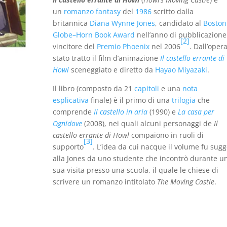
un
romanzo
fantasy
del
1986
scritto dalla
britannica
Diana Wynne Jones
, candidato al
Boston
Globe–Horn Book Award
nell’anno di pubblicazione
[2]
vincitore del
Premio Phoenix
nel 2006
. Dall’oper
stato tratto il film d’animazione
Il castello errante di
Howl
sceneggiato e diretto da
Hayao Miyazaki
.
Il libro (composto da 21
capitoli
e una
nota
esplicativa
finale) è il primo di una
trilogia
che
comprende
Il castello in aria
(1990) e
La casa per
Ognidove
(2008), nei quali alcuni personaggi de
Il
castello errante di Howl
compaiono in ruoli di
[3]
supporto
. L’idea da cui nacque il volume fu sugg
alla Jones da uno studente che incontrò durante u
sua visita presso una scuola, il quale le chiese di
scrivere un romanzo intitolato
The Moving Castle
.