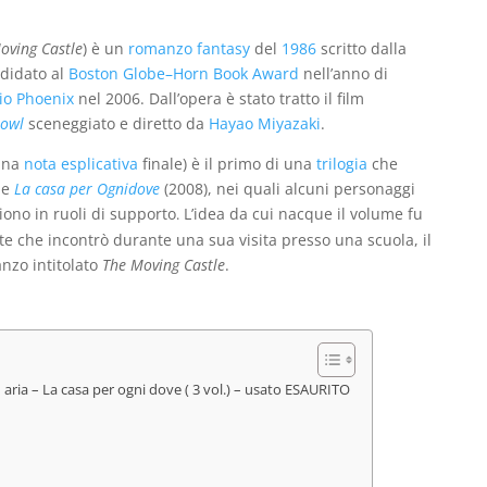
era:
è:
era:
è:
€24,00.
€8,00.
€80,00.
€45,00.
oving Castle
) è un
romanzo
fantasy
del
1986
scritto dalla
ndidato al
Boston Globe–Horn Book Award
nell’anno di
io Phoenix
nel 2006. Dall’opera è stato tratto il film
Howl
sceneggiato e diretto da
Hayao Miyazaki
.
una
nota esplicativa
finale) è il primo di una
trilogia
che
 e
La casa per Ognidove
(2008), nei quali alcuni personaggi
no in ruoli di supporto
L’idea da cui nacque il volume fu
.
te che incontrò durante una sua visita presso una scuola, il
nzo intitolato
The Moving Castle
.
o in aria – La casa per ogni dove ( 3 vol.) – usato ESAURITO