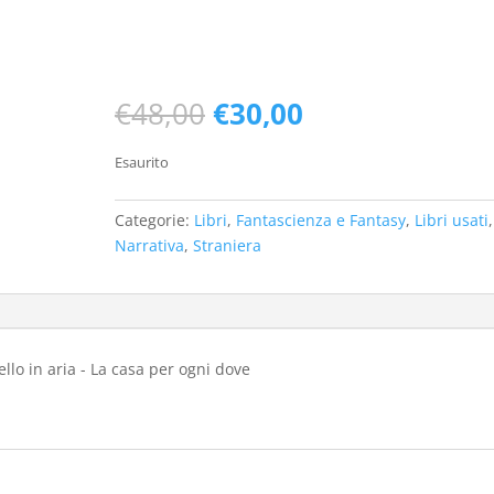
Il
Il
€
48,00
€
30,00
prezzo
prezzo
originale
attuale
Esaurito
era:
è:
€48,00.
€30,00.
Categorie:
Libri
,
Fantascienza e Fantasy
,
Libri usati
,
Narrativa
,
Straniera
stello in aria - La casa per ogni dove