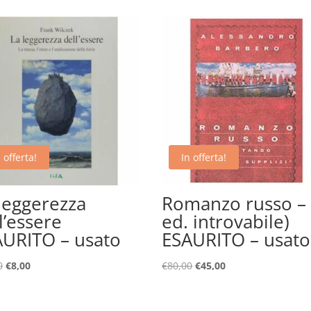
 offerta!
In offerta!
leggerezza
Romanzo russo – (
l’essere
ed. introvabile)
AURITO – usato
ESAURITO – usato
Il
Il
Il
Il
0
€
8,00
€
80,00
€
45,00
prezzo
prezzo
prezzo
prezzo
originale
attuale
originale
attuale