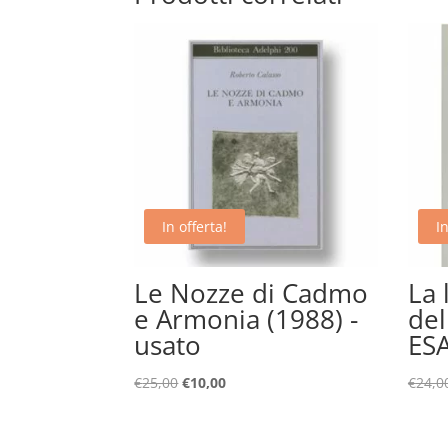
In offerta!
In
Le Nozze di Cadmo
La 
e Armonia (1988) -
del
usato
ES
Il
Il
€
25,00
€
10,00
€
24,0
prezzo
prezzo
originale
attuale