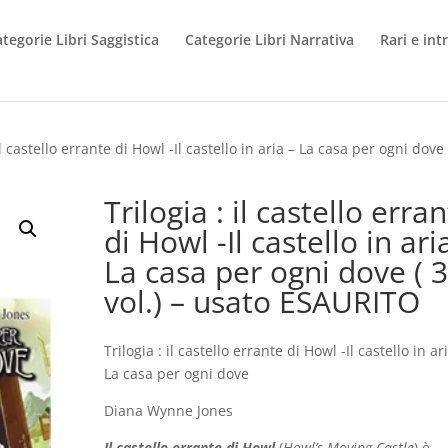
tegorie Libri Saggistica
Categorie Libri Narrativa
Rari e int
il castello errante di Howl -Il castello in aria – La casa per ogni dove 
Trilogia : il castello erra
di Howl -Il castello in ari
La casa per ogni dove ( 3
vol.) – usato ESAURITO
Trilogia : il castello errante di Howl -Il castello in ar
La casa per ogni dove
Diana Wynne Jones
Il castello errante di Howl
(
Howl’s Moving Castle
) è