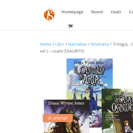
Homepage
Nuovi
Usati
Ca
Home
/
Libri
/
Narrativa
/
Straniera
/ Trilogia : 
vol.) – usato ESAURITO
In offerta!